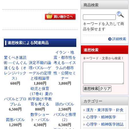
商品検索
キーワードを入力して商
品を探せます
詳細検索
連想検索による関連商品
連想検索
イラン・地
驚くべき速読
震・都市性を
キーワード・文章から検索！
術 ―ぐんぐん
決定不能の論
考える―イス
速くなる（オ
理パズル―ゲ
ラムの都市
レンジバック
ーデルの定理
性・公開セミ
ス）
と様相論理
ナー
600円
1,800円
3,800円
幼児と保育
（17巻4）夏の
パズルとプロ
科学遊び/早教
カテゴリー
ブレム
育を考える
頭のパズル
6,500円
800円
2,500円
漢方・東洋医学・針灸
数学ショー
パズルと推理
心理学・精神医学
図形パズル
ト・パズル
（2）
心理学・精神医学雑誌
1,200円
4,500円
6,500円