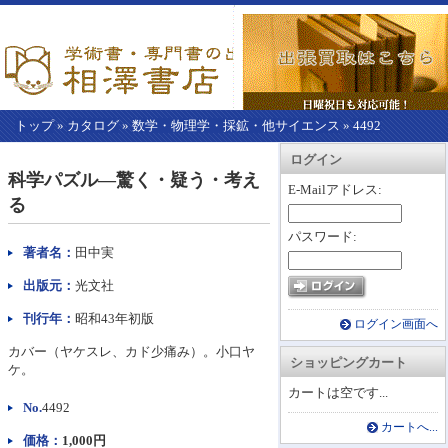
トップ
»
カタログ
»
数学・物理学・採鉱・他サイエンス
»
4492
【こ
アカウント情報
カートを見る
レジに進む
ログイン
こ
科学パズル―驚く・疑う・考え
か
E-Mailアドレス:
る
ら
本
パスワード:
文】
著者名：
田中実
出版元：
光文社
刊行年：
昭和43年初版
ログイン画面へ
カバー（ヤケスレ、カド少痛み）。小口ヤ
ショッピングカート
ケ。
カートは空です...
No.
4492
カートへ...
価格：
1,000円