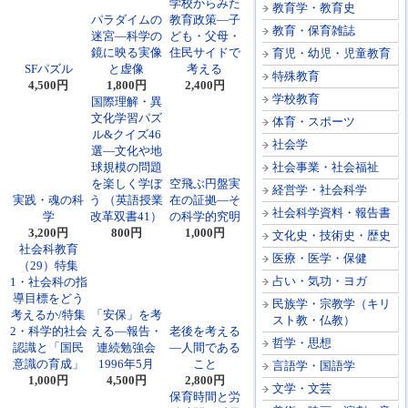
学校からみた
教育学・教育史
パラダイムの
教育政策―子
教育・保育雑誌
迷宮―科学の
ども・父母・
鏡に映る実像
住民サイドで
育児・幼児・児童教育
SFパズル
と虚像
考える
特殊教育
4,500円
1,800円
2,400円
学校教育
国際理解・異
文化学習パズ
体育・スポーツ
ル&クイズ46
社会学
選―文化や地
球規模の問題
社会事業・社会福祉
を楽しく学ぼ
空飛ぶ円盤実
経営学・社会科学
実践・魂の科
う （英語授業
在の証拠―そ
社会科学資料・報告書
学
改革双書41）
の科学的究明
3,200円
800円
1,000円
文化史・技術史・歴史
社会科教育
医療・医学・保健
（29）特集
占い・気功・ヨガ
1・社会科の指
導目標をどう
民族学・宗教学（キリ
考えるか/特集
「安保」を考
スト教・仏教）
2・科学的社会
える―報告・
老後を考える
哲学・思想
認識と「国民
連続勉強会
―人間である
意識の育成」
1996年5月
こと
言語学・国語学
1,000円
4,500円
2,800円
文学・文芸
保育時間と労