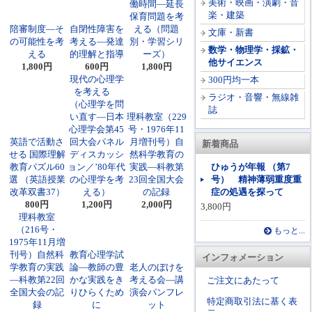
美術・映画・演劇・音
働時間―延長
楽・建築
保育問題を考
陪審制度―そ
自閉性障害を
える（問題
文庫・新書
の可能性を考
考える―発達
別・学習シリ
数学・物理学・採鉱・
える
的理解と指導
ーズ）
他サイエンス
1,800円
600円
1,800円
現代の心理学
300円均一本
を考える
ラジオ・音響・無線雑
（心理学を問
誌
い直す―日本
理科教室（229
心理学会第45
号・1976年11
英語で活動さ
回大会パネル
月増刊号）自
新着商品
せる 国際理解
ディスカッシ
然科学教育の
教育パズル60
ョン／’80年代
実践―科教第
ひゅうが年報 （第7
選 （英語授業
の心理学を考
23回全国大会
号） 精神薄弱重度重
改革双書37）
える）
の記録
症の処遇を探って
800円
1,200円
2,000円
3,800円
理科教室
（216号・
もっと...
1975年11月増
刊号）自然科
教育心理学試
インフォメーション
学教育の実践
論―教師の豊
老人のぼけを
―科教第22回
かな実践をき
考える会―講
ご注文にあたって
全国大会の記
りひらくため
演会パンフレ
特定商取引法に基く表
録
に
ット