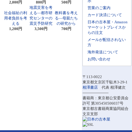
示
2,000円
800円
500円
地震災害を考
営業のご案内
社会福祉の利
える―都市研
教科書を考え
カード決済について
用者負担を考
究センターの
る―母親たち
日本の古本屋・Amazon
える
震災予防研究
の研究から
マーケットプレイスか
1,200円
3,500円
700円
らの注文
メールが配信されない
方
海外発送について
お問い合わせ
〒113-0022
東京都文京区千駄木3-29-1
相澤書店
代表 相澤健次
----------------------
書籍商：東京都公安委員会
許可 第305450506037号
東京都古書籍商業協同組合
文京支部