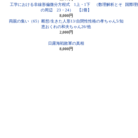
工学における非線形偏微分方程式 1上・1下 （数理解析とそ
国際理
の周辺 23・24） 【2冊】
8,000円
両親の集い（65）断想/生きた人形13/自閉性性格の孝ちゃん5/知
恵おくれの和夫ちゃん26/他
2,000円
日露海戦敗軍の真相
8,000円