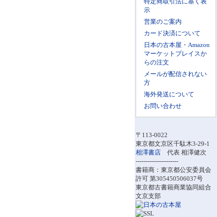
特定商取引法に基く表
示
営業のご案内
カード決済について
日本の古本屋・Amazon
マーケットプレイスか
らの注文
メールが配信されない
方
海外発送について
お問い合わせ
〒113-0022
東京都文京区千駄木3-29-1
相澤書店
代表 相澤健次
----------------------
書籍商：東京都公安委員会
許可 第305450506037号
東京都古書籍商業協同組合
文京支部