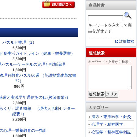
商品検索
キーワードを入力して商
品を探せます
詳細検索
パズルと推理（2）
6,500円
連想検索
と食生活ガイドライン（健康・栄養選書）
3,500円
キーワード・文章から検索！
理パズル―ゲーデルの定理と様相論理
1,800円
際理解教育パズル60選 （英語授業改革双書
37）
800円
道と実践学年通信あのね (教師修業7)
2,800円
カテゴリー
らくり」調査概報 （現代人形劇センター
紀要1）
漢方・東洋医学・針灸
3,800円
心理学・精神医学
の心理―栄養教育の一指針
心理学・精神医学雑誌
1,800円