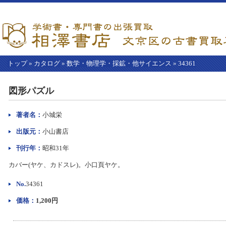
トップ
»
カタログ
»
数学・物理学・採鉱・他サイエンス
»
34361
【こ
こ
図形パズル
か
ら
本
著者名：
小城栄
文】
出版元：
小山書店
刊行年：
昭和31年
カバー(ヤケ、カドスレ)。小口頁ヤケ。
No.
34361
価格：
1,200円