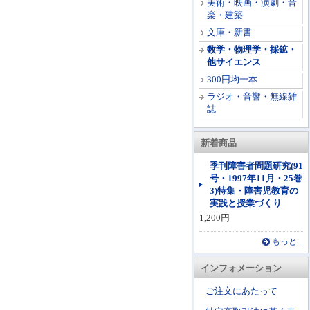
美術・映画・演劇・音
楽・建築
文庫・新書
数学・物理学・採鉱・
他サイエンス
300円均一本
ラジオ・音響・無線雑
誌
新着商品
季刊障害者問題研究(91
号・1997年11月・25巻
3)特集・障害児教育の
実践と授業づくり
1,200円
もっと...
インフォメーション
ご注文にあたって