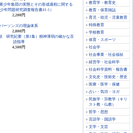
教育学・教育史
青少年集団の実態とその形成過程に関する
青少年問題研究調査報告書41-1）
教育・保育雑誌
2,200円
育児・幼児・児童教育
特殊教育
パーソンズの理論体系
2,800円
学校教育
校 研究紀要（第1集）精神薄弱の確かな言
体育・スポーツ
語指導
4,500円
社会学
社会事業・社会福祉
経営学・社会科学
社会科学資料・報告書
文化史・技術史・歴史
医療・医学・保健
占い・気功・ヨガ
民族学・宗教学（キリ
スト教・仏教）
哲学・思想
言語学・国語学
文学・文芸