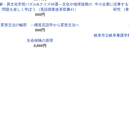
解・異文化学習パズル&クイズ46選―文化や地球規模の
中小企業に従事する
問題を楽しく学ぼう （英語授業改革双書41）
研究 （
800円
変形文法の輪郭 ―構造言語学から変形文法へ
800円
岐阜市立岐阜養護学
生命保険の原理
8,800円