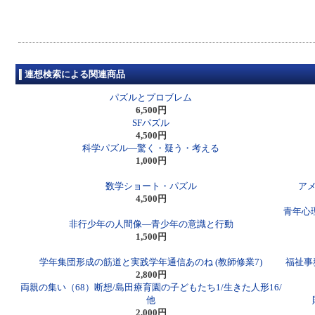
連想検索による関連商品
パズルとプロブレム
6,500円
SFパズル
4,500円
科学パズル―驚く・疑う・考える
1,000円
数学ショート・パズル
アメ
4,500円
青年心
非行少年の人間像―青少年の意識と行動
1,500円
学年集団形成の筋道と実践学年通信あのね (教師修業7)
福祉事
2,800円
両親の集い（68）断想/島田療育園の子どもたち1/生きた人形16/
他
2,000円