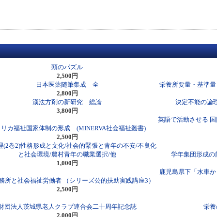
頭のパズル
2,500円
日本医薬随筆集成 全
栄養所要量・基準量
2,800円
漢法方剤の新研究 総論
決定不能の論
3,800円
英語で活動させる 国
リカ福祉国家体制の形成 (MINERVA社会福祉叢書)
2,500円
理(2巻2)性格形成と文化/社会的緊張と青年の不安/不良化
と社会環境/農村青年の職業選択/他
学年集団形成の筋
1,000円
鹿児島県下「水車か
務所と社会福祉労働者 （シリーズ公的扶助実践講座3）
2,500円
財団法人茨城県老人クラブ連合会二十周年記念誌
栄養
2,000円