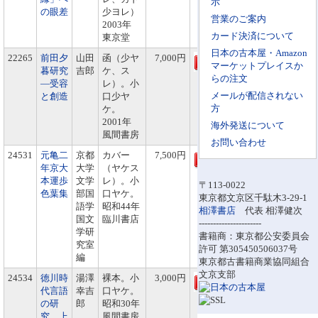
示
の眼差
少ヨレ）
営業のご案内
2003年
カード決済について
東京堂
日本の古本屋・Amazon
22265
前田夕
山田
函（少ヤ
7,000円
マーケットプレイスか
暮研究
吉郎
ケ、ス
らの注文
―受容
レ）。小
メールが配信されない
と創造
口少ヤ
方
ケ。
2001年
海外発送について
風間書房
お問い合わせ
24531
元亀二
京都
カバー
7,500円
年京大
大学
（ヤケス
本運歩
文学
レ）。小
〒113-0022
色葉集
部国
口ヤケ。
東京都文京区千駄木3-29-1
語学
昭和44年
相澤書店
代表 相澤健次
国文
臨川書店
----------------------
学研
書籍商：東京都公安委員会
究室
許可 第305450506037号
編
東京都古書籍商業協同組合
文京支部
24534
徳川時
湯澤
裸本。小
3,000円
代言語
幸吉
口ヤケ。
の研
郎
昭和30年
究 上
風間書房