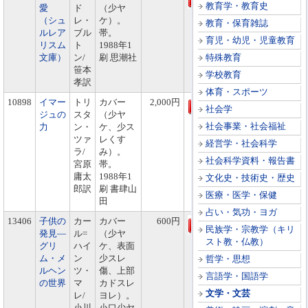
教育学・教育史
愛
ド
（少ヤ
（シュ
レ・
ケ）。
教育・保育雑誌
ルレア
ブル
帯。
育児・幼児・児童教育
リスム
ト
1988年1
文庫）
ン/
刷 思潮社
特殊教育
笹本
学校教育
孝訳
体育・スポーツ
10898
イマー
トリ
カバー
2,000円
社会学
ジュの
スタ
（少ヤ
社会事業・社会福祉
力
ン・
ケ、少ス
ツァ
レくす
経営学・社会科学
ラ/
み）。
社会科学資料・報告書
宮原
帯。
庸太
1988年1
文化史・技術史・歴史
郎訳
刷 書肆山
医療・医学・保健
田
占い・気功・ヨガ
13406
子供の
カー
カバー
600円
民族学・宗教学（キリ
発見―
ル=
（少ヤ
スト教・仏教）
グリ
ハイ
ケ、表面
ム・メ
ン
少スレ
哲学・思想
ルヘン
ツ・
傷、上部
言語学・国語学
の世界
マ
カドスレ
文学・文芸
レ/
ヨレ）。
小川
小口少ヤ