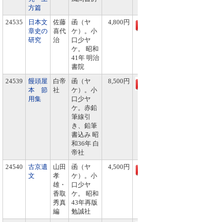
方篇
24535
日本文
佐藤
函（ヤ
4,800円
章史の
喜代
ケ）。小
研究
治
口少ヤ
ケ。 昭和
41年 明治
書院
24539
饅頭屋
白帝
函（ヤ
8,500円
本 節
社
ケ）。小
用集
口少ヤ
ケ。赤鉛
筆線引
き、鉛筆
書込み 昭
和36年 白
帝社
24540
古京遺
山田
函（ヤ
4,500円
文
孝
ケ）。小
雄・
口少ヤ
香取
ケ。 昭和
秀真
43年再版
編
勉誠社