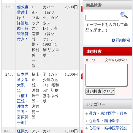
商品検索
2303
倫敦幽
J・
カバー
2,500円
霊紳士
A・
（背ヤ
録 ＊
ブル
ケ、カド
詳細地
ック
少ス
キーワードを入力して商
図・特
ス /
レ）。帯
品を探せます
製護符
南條
（背ヤ
付き＊
竹
ケ）。
詳細検索
則・
1993年1
松村
刷 リブロ
連想検索
伸
ポート
一
キーワード・文章から検索！
訳
2455
日本児
楠山
函（カド
1,200円
童文学
正
少痛みあ
大系
雄・
り） 昭和
11
沖野
53年初刷
（楠山
岩三
ほるぷ出
正雄・
郎・
版
カテゴリー
沖野岩
宮原
三郎・
晃一
漢方・東洋医学・針灸
宮原晃
郎
心理学・精神医学
一郎）
心理学・精神医学雑誌
10880
狂気の
アン
カバー
1,800円