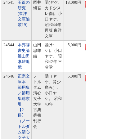
24541
玉篇の
岡井
函(ヤケ、
18,000円
研究
愼吾
カド少ス
(東洋
レ傷)。小
文庫論
口ヤケ。
叢19)
昭和44年
再版 東洋
文庫
24544
本邦辞
山田
函(ヤ
5,000円
書史論
忠雄
ケ)。小口
叢山田
編
ヤケ。 昭
孝雄追
和42年 三
憶
省堂
24546
正宗文
ノー
函（ヤ
5,000円
庫本
トル
ケ、背少
節用集
ダム
痛み）。
／節用
清心
小口ヤ
集総索
女子
ケ。 昭和
引
大学
43年
【2
古典
冊】
叢書
（ノー
刊行
トルダ
会
ム清心
女子大