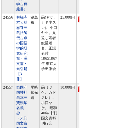
学古典
叢書）
24556
興福寺
築島
函(ヤケ、
25,000円
本大慈
裕
カド少ス
恩寺三
レ)。小口
蔵法師
ヤケ。見
伝古点
返し著者
の国語
献呈署
学的研
名。正誤
究研究
表付
篇・譯
19651967
文篇・
年 東京大
索引篇
学出版会
【3
冊】
24557
鎮国守
尾崎
函（ヤ
10,000円
国神社
知光
ケ、カド
蔵本三
編
スレ）。
寶類聚
小口ヤ
名義
ケ。 昭和
抄
40年 未刊
（未刊
国文資料
国文資
刊行会