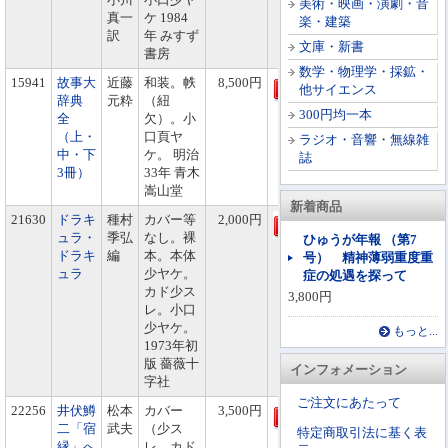
美術・映画・演劇・音
真一
ケ 1984
楽・建築
訳
年 みすず
文庫・新書
書房
数学・物理学・採鉱・
15941
故事大
近藤
和装。帙
8,500円
他サイエンス
辞典
元粋
（紐
300円均一本
全
欠）。小
（上・
口頁ヤ
ラジオ・音響・無線雑
中・下
ケ。 明治
誌
3冊）
33年 青木
嵩山堂
新着商品
21630
ドラキ
種村
カバー等
2,000円
ュラ・
季弘
なし。裸
ひゅうが年報 （第7
ドラキ
編
本。本体
号） 精神薄弱重度重
ュラ
少ヤケ。
症の処遇を探って
カド少ス
3,800円
レ。小口
少ヤケ。
もっと...
1973年初
版 薔薇十
インフォメーション
字社
ご注文にあたって
22256
井伏鱒
松本
カバー
3,500円
二「宿
武夫
（少ス
特定商取引法に基く表
縁」へ
レ、カド