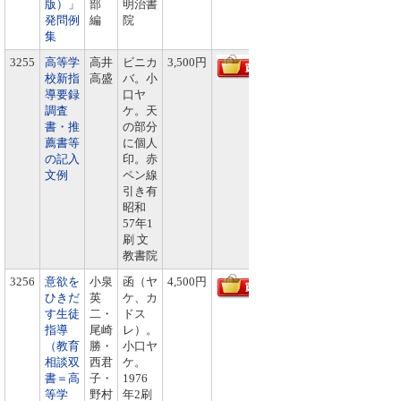
版）」
部
明治書
発問例
編
院
集
3255
高等学
高井
ビニカ
3,500円
校新指
高盛
バ。小
導要録
口ヤ
調査
ケ。天
書・推
の部分
薦書等
に個人
の記入
印。赤
文例
ペン線
引き有
昭和
57年1
刷 文
教書院
3256
意欲を
小泉
函（ヤ
4,500円
ひきだ
英
ケ、カ
す生徒
二・
ドス
指導
尾崎
レ）。
（教育
勝・
小口ヤ
相談双
西君
ケ。
書＝高
子・
1976
等学
野村
年2刷