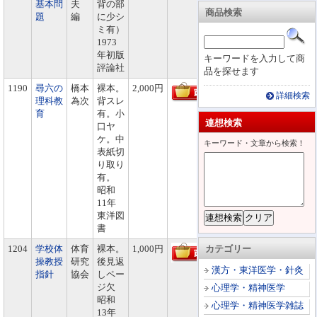
基本問
夫
背の部
商品検索
題
編
に少シ
ミ有）
1973
年初版
キーワードを入力して商
評論社
品を探せます
1190
尋六の
橋本
裸本。
2,000円
詳細検索
理科教
為次
背スレ
育
有。小
連想検索
口ヤ
ケ。中
キーワード・文章から検索！
表紙切
り取り
有。
昭和
11年
東洋図
書
1204
学校体
体育
裸本。
1,000円
カテゴリー
操教授
研究
後見返
漢方・東洋医学・針灸
指針
協会
しペー
ジ欠
心理学・精神医学
昭和
心理学・精神医学雑誌
13年