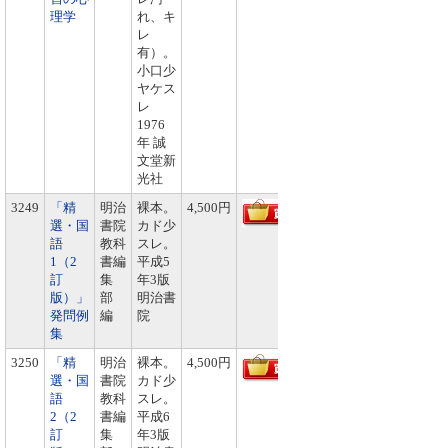
理学
れ、キ
レ
有）。
小口少
ヤケス
レ
1976
年 誠
文堂新
光社
3249
「精
明治
裸本。
4,500円
選・国
書院
カド少
語
教科
スレ。
1（2
書編
平成5
訂
集
年3版
版）」
部
明治書
発問例
編
院
集
3250
「精
明治
裸本。
4,500円
選・国
書院
カド少
語
教科
スレ。
2（2
書編
平成6
訂
集
年3版