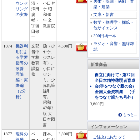
美術・映画・演劇・音
ウンセ
清・
小口ヤ
楽・建築
リング
澤田
ケ 昭
の実際
慶
和40
文庫・新書
輔・
年 文
数学・物理学・採鉱・
宇留
教書院
他サイエンス
田敬
300円均一本
一
ラジオ・音響・無線雑
1874
機器利
文部
函（少
4,500円
誌
用によ
省中
ヤケ、
る学習
学校
少スレ
指導の
教育
有）。
新着商品
改善
課監
小口に
理論
修
少シ
自立に向けて : 第37回
編・実
ミ。少
全日本精神薄弱者育成
際編
赤鉛筆
会(手をつなぐ親の会)
（2分
線引
全国大会資料集 （手
冊）
有。
をつなぐ親たち号外）
昭和
3,800円
47年3
版 大
もっと...
日本図
書
インフォメーション
1877
理科の
ペ
裸本。
3,800円
ご注文にあたって
設備
ー・
小口ヤ