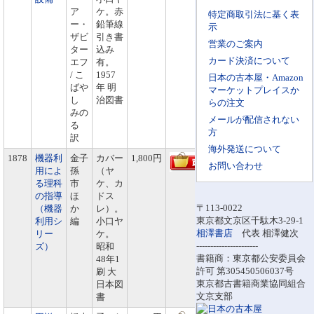
ア
ケ。赤
特定商取引法に基く表
ー・
鉛筆線
示
ザビ
引き書
営業のご案内
ター
込み
カード決済について
エフ
有。
/ こ
1957
日本の古本屋・Amazon
ばや
年 明
マーケットプレイスか
し
治図書
らの注文
みの
メールが配信されない
る
方
訳
海外発送について
1878
機器利
金子
カバー
1,800円
お問い合わせ
用によ
孫
（ヤ
る理科
市
ケ、カ
の指導
ほ
ドス
〒113-0022
（機器
か
レ）。
東京都文京区千駄木3-29-1
利用シ
編
小口ヤ
相澤書店
代表 相澤健次
リー
ケ。
----------------------
ズ）
昭和
書籍商：東京都公安委員会
48年1
許可 第305450506037号
刷 大
東京都古書籍商業協同組合
日本図
文京支部
書