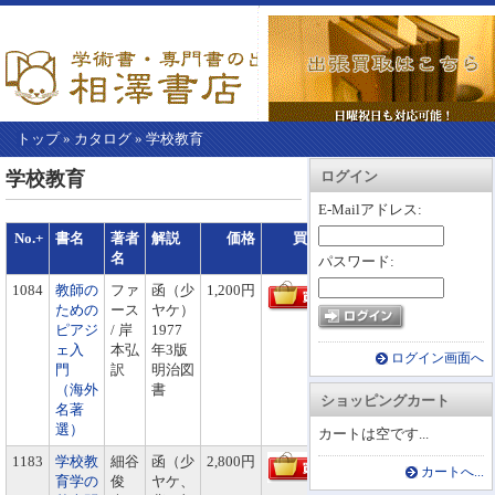
トップ
»
カタログ
»
学校教育
【こ
アカウント情報
カートを見る
レジに進む
学校教育
ログイン
こ
か
E-Mailアドレス:
ら
No.+
書名
著者
解説
価格
買物かごへ
本
名
パスワード:
文】
1084
教師の
ファ
函（少
1,200円
ための
ース
ヤケ）
ピアジ
/ 岸
1977
ェ入
本弘
年3版
ログイン画面へ
門
訳
明治図
（海外
書
ショッピングカート
名著
選）
カートは空です...
1183
学校教
細谷
函（少
2,800円
カートへ...
育学の
俊
ヤケ、