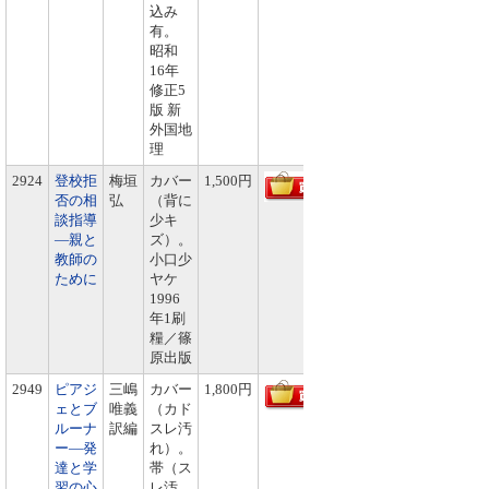
込み
有。
昭和
16年
修正5
版 新
外国地
理
2924
登校拒
梅垣
カバー
1,500円
否の相
弘
（背に
談指導
少キ
―親と
ズ）。
教師の
小口少
ために
ヤケ
1996
年1刷
糧／篠
原出版
2949
ピアジ
三嶋
カバー
1,800円
ェとブ
唯義
（カド
ルーナ
訳編
スレ汚
ー―発
れ）。
達と学
帯（ス
習の心
レ汚