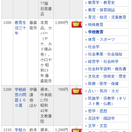
教育学・教育史
77版
目黒書
教育・保育雑誌
店
育児・幼児・児童教育
1206
教育生
藤森
非買
1,000円
特殊教育
活三十
龍市
品。カ
学校教育
年
バー
（ヤ
体育・スポーツ
ケ、カ
社会学
ド痛み
社会事業・社会福祉
有）。
小口ヤ
経営学・社会科学
ケ 昭
社会科学資料・報告書
和13
年 藤
文化史・技術史・歴史
森龍市
医療・医学・保健
1209
学校経
伊藤
裸本。
700円
占い・気功・ヨガ
営の問
謙
中表紙
民族学・宗教学（キリ
題１０
徳
に印
スト教・仏教）
０選
ほか
昭和
42年
哲学・思想
文教書
言語学・国語学
院
文学・文芸
1210
学校カ
鈴木
裸本。
1,200円