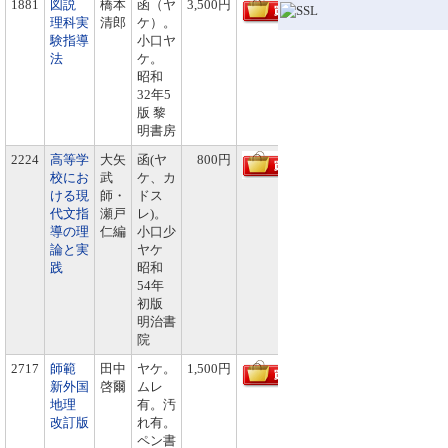
1881
図説
橋本
函（ヤ
3,500円
理科実
清郎
ケ）。
験指導
小口ヤ
法
ケ。
昭和
32年5
版 黎
明書房
2224
高等学
大矢
函(ヤ
800円
校にお
武
ケ、カ
ける現
師・
ドス
代文指
瀬戸
レ)。
導の理
仁編
小口少
論と実
ヤケ
践
昭和
54年
初版
明治書
院
2717
師範
田中
ヤケ。
1,500円
新外国
啓爾
ムレ
地理
有。汚
改訂版
れ有。
ペン書