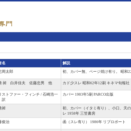
者名
解説
宅周太郎
初、カバー無、ページ焼け有り。 昭和2
崎 昶 白井佳夫 佐藤忠男 他
カド少スレ 昭和62年12刷 キネマ旬報社
リストファー・フィンチ / 石崎浩一
カバー 1983年5刷 PARCO出版
 訳
崎昶
初、カバー（イタミ有り）、小口、天の
レ 1958年 三笠書房
藤俊治
函（スレ有り） 1986年 リブロポート