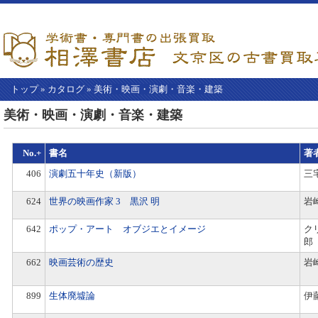
トップ
»
カタログ
»
美術・映画・演劇・音楽・建築
【こ
美術・映画・演劇・音楽・建築
こ
か
ら
No.+
書名
著
本
文】
406
演劇五十年史（新版）
三
624
世界の映画作家 3 黒沢 明
岩
642
ポップ・アート オブジエとイメージ
ク
郎
662
映画芸術の歴史
岩
899
生体廃墟論
伊