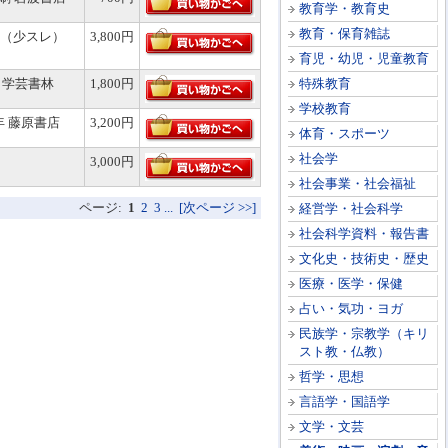
教育学・教育史
教育・保育雑誌
（少スレ）
3,800円
育児・幼児・児童教育
 学芸書林
1,800円
特殊教育
学校教育
年 藤原書店
3,200円
体育・スポーツ
社会学
3,000円
社会事業・社会福祉
ページ:
1
2
3
...
[次ページ >>]
経営学・社会科学
社会科学資料・報告書
文化史・技術史・歴史
医療・医学・保健
占い・気功・ヨガ
民族学・宗教学（キリ
スト教・仏教）
哲学・思想
言語学・国語学
文学・文芸