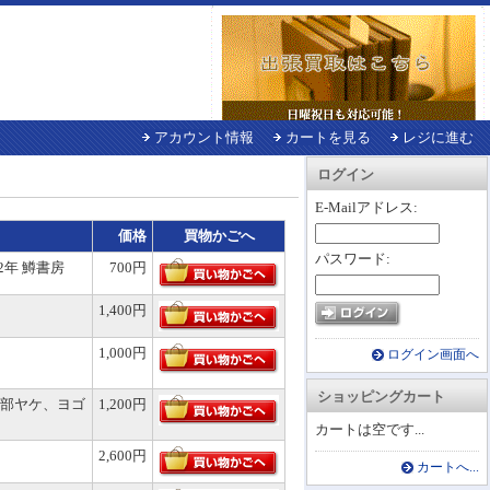
アカウント情報
カートを見る
レジに進む
ログイン
E-Mailアドレス:
価格
買物かごへ
パスワード:
2年 鱒書房
700円
1,400円
1,000円
ログイン画面へ
ショッピングカート
部ヤケ、ヨゴ
1,200円
カートは空です...
2,600円
カートへ...