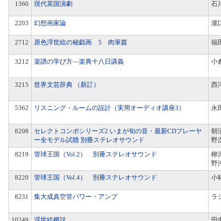
1360
現代英国演劇
石
2203
幻想画家論
瀧
2712
原色浮世絵の秘戯画 5 肉筆篇
福
3212
楽譜の学び方―楽典十八日講義
小
3215
世界文芸辞典 （新訂）
西
5362
リスニング・ルームの設計（実用オーディオ講座3）
永
8208
セレクトコンポシリーズ2 いまが旬の音・最新CDプレーヤ
朝
ー全モデル試聴 別冊ステレオサウンド
野
8219
管球王国（Vol.2） 別冊ステレオサウンド
柳
野
8220
管球王国（Vol.4） 別冊ステレオサウンド
小
8231
集大成真空管パワー・アンプ
ラ
10249
浮世絵概説
田