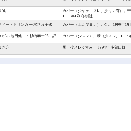
島誠
カバー（少ヤケ、スレ、少キレ有）。帯
1990年1刷 冬樹社
フィー・ドリンカー/水垣玲子訳
カバー（上部少ヨレ）。帯。 1996年1刷
ュビィ/池田健二・杉崎泰一郎 訳
カバー（少スレ）。帯（少スレ） 1995
々木充
函（少スレくすみ） 1994年 多賀出版