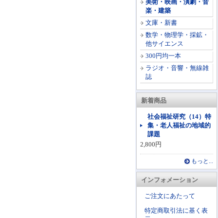
美術・映画・演劇・音
楽・建築
文庫・新書
数学・物理学・採鉱・
他サイエンス
300円均一本
ラジオ・音響・無線雑
誌
新着商品
社会福祉研究（14）特
集・老人福祉の地域的
課題
2,800円
もっと...
インフォメーション
ご注文にあたって
特定商取引法に基く表