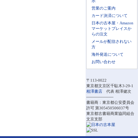
示
営業のご案内
カード決済について
日本の古本屋・Amazon
マーケットプレイスか
らの注文
メールが配信されない
方
海外発送について
お問い合わせ
〒113-0022
東京都文京区千駄木3-29-1
相澤書店
代表 相澤健次
----------------------
書籍商：東京都公安委員会
許可 第305450506037号
東京都古書籍商業協同組合
文京支部