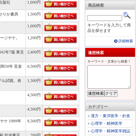
日出版社
1,000円
商品検索
 せりか書房
1,500円
キーワードを入力して商
1,000円
品を探せます
ージヤケ。
1,200円
詳細検索
2年7版 東京
2,400円
連想検索
キーワード・文章から検索！
和50年 音楽
6,500円
デル試聴。表
1,500円
4,500円
カテゴリー
4,500円
漢方・東洋医学・針灸
 1989年
8,500円
心理学・精神医学
心理学・精神医学雑誌
刷 岩波書店
700円