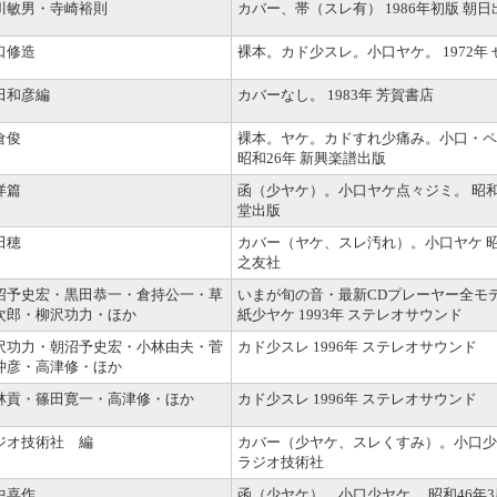
川敏男・寺崎裕則
カバー、帯（スレ有） 1986年初版 朝
口修造
裸本。カド少スレ。小口ヤケ。 1972年
田和彦編
カバーなし。 1983年 芳賀書店
倉俊
裸本。ヤケ。カドすれ少痛み。小口・ペ
昭和26年 新興楽譜出版
洋篇
函（少ヤケ）。小口ヤケ点々ジミ。 昭和4
堂出版
田穂
カバー（ヤケ、スレ汚れ）。小口ヤケ 昭
之友社
沼予史宏・黒田恭一・倉持公一・草
いまが旬の音・最新CDプレーヤー全モ
次郎・柳沢功力・ほか
紙少ヤケ 1993年 ステレオサウンド
沢功力・朝沼予史宏・小林由夫・菅
カド少スレ 1996年 ステレオサウンド
沖彦・高津修・ほか
林貢・篠田寛一・高津修・ほか
カド少スレ 1996年 ステレオサウンド
ジオ技術社 編
カバー（少ヤケ、スレくすみ）。小口少ヤケ
ラジオ技術社
中喜作
函（少ヤケ）。小口少ヤケ。 昭和46年3