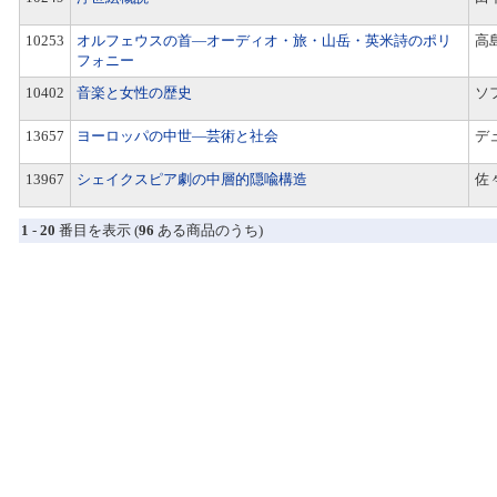
10253
オルフェウスの首―オーディオ・旅・山岳・英米詩のポリ
高
フォニー
10402
音楽と女性の歴史
ソ
13657
ヨーロッパの中世―芸術と社会
デ
13967
シェイクスピア劇の中層的隠喩構造
佐
1
-
20
番目を表示 (
96
ある商品のうち)