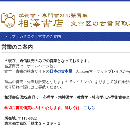
トップ
»
カタログ
»
営業のご案内
【こ
営業のご案内
こ
か
ら
＊現在、通信販売のみでの営業となっております。
本
当店商品は、ホームページ他、
文】
古本・古書の検索サイトの
日本の古本屋
、Amazonマーケットプレイス
商品の併売・先着順販売となりますのでタイミングによりましては在庫が
売り切れの際にはご容赦ください。
相澤書店 取扱商品： 心理学・精神医学・教育学・社会学ほか学術古書全
学術古書高価買い入れいたします。詳しくは、
こちら
所在地: 〒113-0022
東京都文京区千駄木３－２９－１