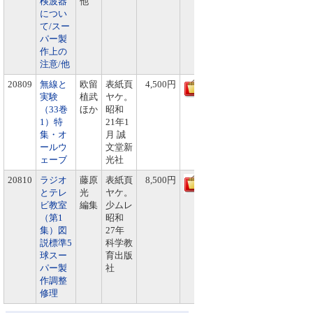
検波器
他
につい
て/スー
パー製
作上の
注意/他
20809
無線と
欧留
表紙頁
4,500円
実験
植武
ヤケ。
（33巻
ほか
昭和
1）特
21年1
集・オ
月 誠
ールウ
文堂新
ェーブ
光社
20810
ラジオ
藤原
表紙頁
8,500円
とテレ
光
ヤケ。
ビ教室
編集
少ムレ
（第1
昭和
集）図
27年
説標準5
科学教
球スー
育出版
パー製
社
作調整
修理