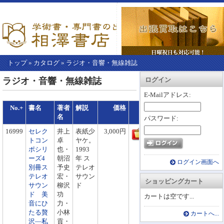
トップ
»
カタログ
»
ラジオ・音響・無線雑誌
【こ
アカウント情報
カートを見る
レジに進む
ラジオ・音響・無線雑誌
ログイン
こ
か
E-Mailアドレス:
ら
No.+
書名
著者
解説
価格
買物かごへ
本
名
パスワード:
文】
16999
セレク
井上
表紙少
3,000円
トコン
卓
ヤケ。
ポシリ
也・
1993
ーズ4
朝沼
年 ス
ログイン画面へ
別冊ス
予史
テレオ
テレオ
宏・
サウン
ショッピングカート
サウン
柳沢
ド
ド 美
功
カートは空です...
音にひ
力・
たる贅
小林
カートへ...
沢―私
貢・