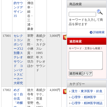
的サウ
傳信
商品検索
ンドデ
幸・
ザイン
細
35
谷・
キーワードを入力して商
三
品を探せます
浦・
麻倉
詳細検索
17001
セレク
草野
表紙少
3,000円
トコン
次
ヤケ。
連想検索
ポシリ
郎・
カド少
ーズ12
小林
スレ
キーワード・文章から検索！
別冊ス
貢・
1995
テレオ
柳沢
年 ス
サウン
功力
テレオ
ド コ
ほか
サウン
ンパク
ド
トスピ
ーカー
大研究
カテゴリー
17002
めざ
徳大
表紙少
4,000円
漢方・東洋医学・針灸
せ！自
寺有
ヤケ。
心理学・精神医学
分流
恒・
背退
「吟醸
菅野
色。
心理学・精神医学雑誌