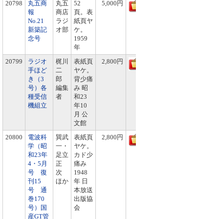
20798
丸五商
丸五
52
5,000円
報
商店
頁。表
No.21
ラジ
紙頁ヤ
新築記
オ部
ケ。
念号
1959
年
20799
ラジオ
梶川
表紙頁
2,800円
手ほど
二
ヤケ。
き（3
郎
背少痛
号）各
編集
み 昭
種受信
者
和23
機組立
年10
月 公
文館
20800
電波科
巽武
表紙頁
2,800円
学（昭
一・
ヤケ。
和23年
足立
カド少
4・5月
正
痛み
号 復
次
1948
刊15
ほか
年 日
号 通
本放送
巻170
出版協
号）国
会
産GT管