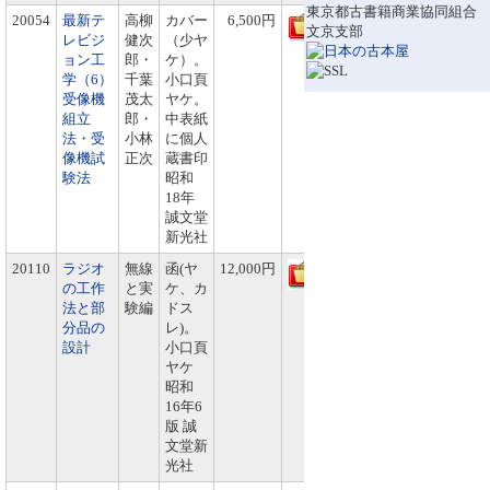
東京都古書籍商業協同組合
20054
最新テ
高柳
カバー
6,500円
文京支部
レビジ
健次
（少ヤ
ョン工
郎・
ケ）。
学（6）
千葉
小口頁
受像機
茂太
ヤケ。
組立
郎・
中表紙
法・受
小林
に個人
像機試
正次
蔵書印
験法
昭和
18年
誠文堂
新光社
20110
ラジオ
無線
函(ヤ
12,000円
の工作
と実
ケ、カ
法と部
験編
ドス
分品の
レ)。
設計
小口頁
ヤケ
昭和
16年6
版 誠
文堂新
光社