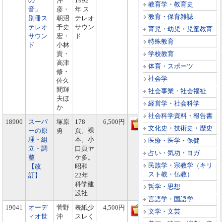
の
沖
1992
教育学・教育史
音」
彦・
年 ス
教育・保育雑誌
別冊ス
朝沼
テレオ
テレオ
予史
サウン
育児・幼児・児童教育
サウン
宏・
ド
特殊教育
ド
小林
貢・
学校教育
高津
体育・スポーツ
修・
社会学
佐久
間輝
社会事業・社会福祉
夫ほ
経営学・社会科学
か
社会科学資料・報告書
18900
スーパ
塚原
178
6,500円
文化史・技術史・歴史
ーの原
勇
頁。裸
理・組
本。小
医療・医学・保健
立・調
口頁ヤ
占い・気功・ヨガ
整
ケ多。
民族学・宗教学（キリ
【改
昭和
スト教・仏教）
訂】
22年
科学建
哲学・思想
設社
言語学・国語学
19041
オーデ
菅野
表紙少
4,500円
文学・文芸
ィオ世
沖
スレく