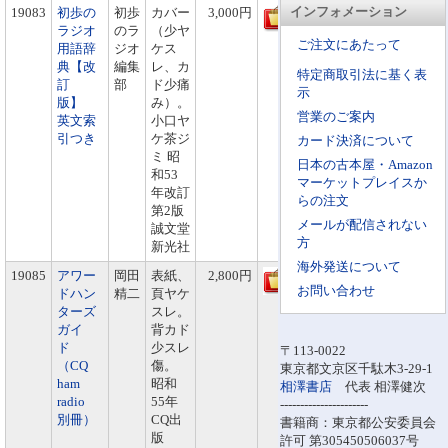
インフォメーション
19083
初歩の
初歩
カバー
3,000円
ラジオ
のラ
（少ヤ
ご注文にあたって
用語辞
ジオ
ケス
典【改
編集
レ、カ
特定商取引法に基く表
訂
部
ド少痛
示
版】
み）。
営業のご案内
英文索
小口ヤ
引つき
ケ茶ジ
カード決済について
ミ 昭
日本の古本屋・Amazon
和53
マーケットプレイスか
年改訂
らの注文
第2版
メールが配信されない
誠文堂
方
新光社
海外発送について
19085
アワー
岡田
表紙、
2,800円
お問い合わせ
ドハン
精二
頁ヤケ
ターズ
スレ。
ガイ
背カド
ド
少スレ
〒113-0022
（CQ
傷。
東京都文京区千駄木3-29-1
ham
昭和
相澤書店
代表 相澤健次
radio
55年
----------------------
別冊）
CQ出
書籍商：東京都公安委員会
版
許可 第305450506037号