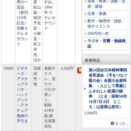
美術・映画・演劇・音
界の一
彦・
すみ。
楽・建築
流品
松山
1994
（創刊
猛・
年 ス
文庫・新書
110号
朝沼
テレオ
数学・物理学・採鉱・
記念）
予史
サウン
他サイエンス
別冊ス
宏・
ド
テレオ
小林
300円均一本
サウン
貢・
ラジオ・音響・無線雑
ド
井上
誌
卓
也・
ほか
新着商品
19080
ビギナ
宮坂
表紙ヤ
4,500円
第24回全日本精神薄弱
ーズ・
武
ケス
者育成会 （手をつなぐ
アマチ
芳・
レ。頁
親の会）全国大会資料
ュアラ
他
ヤケ。
集 ：人として尊厳に
ジオ・
小口少
ふさわしい処遇の確
ハンド
茶ジ
率 （とき：昭和50年
ブック
ミ。
10月7日-8日 とこ
―アマ
昭和
ろ：山形県山形市）
チュア
45年8
2,000円
無線の
版 誠
手引き
文堂新
もっと...
光社