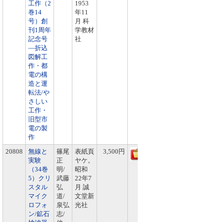
工作（2
1953
巻14
年11
号）創
月 科
刊1周年
学教材
記念号
社
―折込
図解工
作・都
電の構
造と運
転法/や
さしい
工作・
旧型市
電の製
作
20808
無線と
篠尾
表紙頁
3,500円
実験
正
ヤケ。
（34巻
明/
昭和
5）クリ
武藤
22年7
スタル
弘
月 誠
マイク
道/
文堂新
ロフォ
泉弘
光社
ン/鉱石
志/