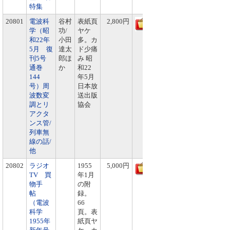
特集
20801
電波科
谷村
表紙頁
2,800円
学（昭
功/
ヤケ
和22年
小田
多。カ
5月 復
達太
ド少痛
刊5号
郎ほ
み 昭
通巻
か
和22
144
年5月
号）周
日本放
波数変
送出版
調とリ
協会
アクタ
ンス管/
列車無
線の話/
他
20802
ラジオ
1955
5,000円
TV 買
年1月
物手
の附
帖
録。
（電波
66
科学
頁。表
1955年
紙頁ヤ