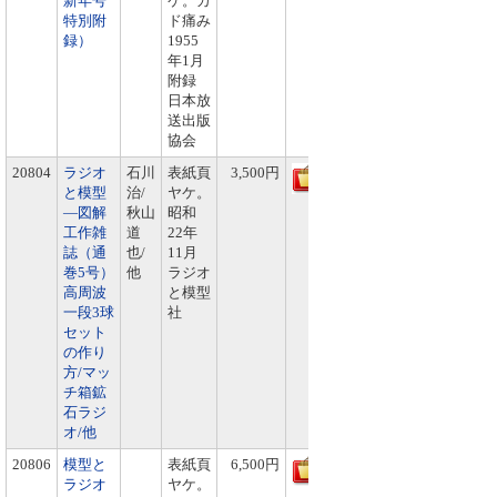
新年号
ケ。カ
特別附
ド痛み
録）
1955
年1月
附録
日本放
送出版
協会
20804
ラジオ
石川
表紙頁
3,500円
と模型
治/
ヤケ。
―図解
秋山
昭和
工作雑
道
22年
誌（通
也/
11月
巻5号）
他
ラジオ
高周波
と模型
一段3球
社
セット
の作り
方/マッ
チ箱鉱
石ラジ
オ/他
20806
模型と
表紙頁
6,500円
ラジオ
ヤケ。