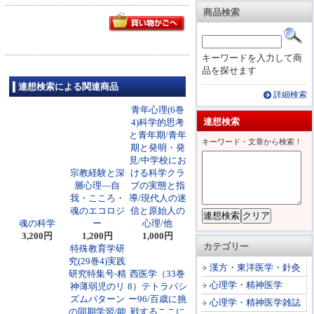
商品検索
キーワードを入力して商
品を探せます
連想検索による関連商品
詳細検索
青年心理(6巻
連想検索
4)科学的思考
と青年期/青年
キーワード・文章から検索！
期と発明・発
見/中学校にお
宗教経験と深
ける科学クラ
層心理―自
ブの実態と指
我・こころ・
導/現代人の迷
魂のエコロジ
信と原始人の
魂の科学
ー
心理/他
3,200円
1,200円
1,000円
カテゴリー
特殊教育学研
究(29巻4)実践
漢方・東洋医学・針灸
研究特集号-精
西医学（33巻
心理学・精神医学
神薄弱児のリ
8）テトラパシ
ズムパターン
ー96/百歳に挑
心理学・精神医学雑誌
の同期学習/能
戦するここに