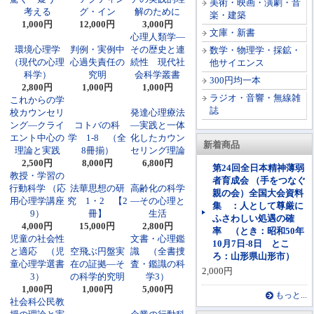
美術・映画・演劇・音
考える
グ・イン
解のために
楽・建築
1,000円
12,000円
3,000円
文庫・新書
心理人類学―
環境心理学
判例・実例中
その歴史と連
数学・物理学・採鉱・
（現代の心理
心過失責任の
続性 現代社
他サイエンス
科学）
究明
会科学叢書
300円均一本
2,800円
1,000円
1,000円
ラジオ・音響・無線雑
これからの学
誌
校カウンセリ
発達心理療法
ング―クライ
コトバの科
―実践と一体
エント中心の
学 1-8 （全
化したカウン
新着商品
理論と実践
8冊揃）
セリング理論
2,500円
8,000円
6,800円
第24回全日本精神薄弱
教授・学習の
者育成会 （手をつなぐ
行動科学 （応
法華思想の研
高齢化の科学
親の会）全国大会資料
用心理学講座
究 1・2 【2
―その心理と
集 ：人として尊厳に
9）
冊】
生活
ふさわしい処遇の確
4,000円
15,000円
2,800円
率 （とき：昭和50年
児童の社会性
文書・心理鑑
10月7日-8日 とこ
と適応 （児
空飛ぶ円盤実
識 （全書捜
ろ：山形県山形市）
童心理学選書
在の証拠―そ
査・鑑識の科
2,000円
3）
の科学的究明
学3）
1,000円
1,000円
5,000円
もっと...
社会科公民教