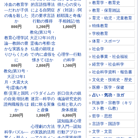
教育学・教育史
冷血の教育学
的言語指導法
得た心の安ら
―だれが子供
による自閉症
ぎ（対談）/阿
教育・保育雑誌
の魂を殺した
児の要求言語
頼耶識と奇魂/
育児・幼児・児童教育
か
行動の獲得
手相雑記/他
特殊教育
800円
1,200円
1,000円
教化(第32号・
学校教育
教育心理学試
大正12年10月)
体育・スポーツ
論―教師の豊
霊魂の考察/念
かな実践をき
仏道の顕現ま
社会学
りひらくため
で/内に虚假を
心理学―行動
社会事業・社会福祉
に
懐きて/ほか
の科学
経営学・社会科学
800円
2,800円
1,500円
教化(第33号・
社会科学資料・報告書
大正12年1
文化史・技術史・歴史
月・大震大火
医療・医学・保健
号)霊魂の考
察/災害と国民
パラダイムの
折口信夫の鎮
占い・気功・ヨガ
の自覚/朝比教
迷宮―科学の
魂論研究史的
民族学・宗教学（キリ
證殉職報告/ほ
鏡に映る実像
位相と歌人の
スト教・仏教）
か
と虚像
身体感覚
2,800円
1,800円
6,800円
哲学・思想
認知臨床心理
言語学・国語学
心理劇の方法
学入門―認知
文学・文芸
科学パズル―
の実践的活用
行動アプロー
驚く・疑う・
―アクティン
チの実践的理