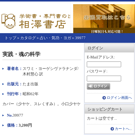
トップ
»
カタログ
»
占い・気功・ヨガ
»
39977
【こ
アカウント情報
カートを見る
レジに進む
ログイン
こ
実践・魂の科学
か
E-Mailアドレス:
ら
本
著者名：
スワミ・ヨーゲシヴァラナンダ/
パスワード:
文】
木村慧心 訳
出版元：
たま出版
刊行年：
昭和62年
ログイン画面へ
カバー（少ヤケ、スレくすみ）。小口少ヤケ
ショッピングカート
No.
39977
カートは空です...
価格：
3,200円
カートへ...