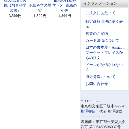
授の理論と実
企業の行動科
インフォメーション
践（教育科学
認知科学の展
学（5）組織の
叢書）
望
心理
ご注文にあたって
3,500円
1,500円
4,800円
特定商取引法に基く表
示
営業のご案内
カード決済について
日本の古本屋・Amazon
マーケットプレイスか
らの注文
メールが配信されない
方
海外発送について
お問い合わせ
〒113-0022
東京都文京区千駄木3-29-1
相澤書店
代表 相澤健次
----------------------
書籍商：東京都公安委員会
許可 第305450506037号