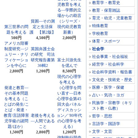
教育学・教育史
児教育を考え
る―学際的立
教育・保育雑誌
場からの助言
育児・幼児・児童教育
貧困―その測
（シリーズ・
特殊教育
第三世界の問
定と生活保
現代幼児教育
題を考える
護 【第2版】
新書）
学校教育
500円
4,500円
2,000円
体育・スポーツ
アメリカ陪審
制度研究―ジ
英国弁護士会
社会学
ュリー・ナリ
の研究 司法
社会事業・社会福祉
フィケーショ
研究報告書第
富士川游先生
経営学・社会科学
ンを中心に
36輯2
を偲んで
2,800円
1,200円
8,500円
社会科学資料・報告書
現代の心理学
文化史・技術史・歴史
を考える
医療・医学・保健
発達と教育―
（心理学を問
その基本問題
い直す―日本
占い・気功・ヨガ
を考える（こ
心理学会第45
民族学・宗教学（キリ
とばの発生/こ
回大会パネル
スト教・仏教）
とば・発達・
ディスカッシ
教育/言語障害
老後を考える
ョン／’80年代
哲学・思想
児学級の諸問
―人間である
の心理学を考
言語学・国語学
題/ほか）
こと
える）
文学・文芸
1,500円
2,800円
1,200円
強制執行競売