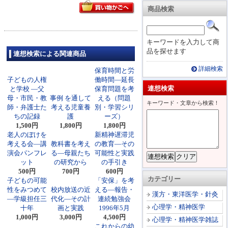
商品検索
キーワードを入力して商
品を探せます
連想検索による関連商品
詳細検索
保育時間と労
子どもの人権
働時間―延長
連想検索
と学校 ―父
保育問題を考
母・市民・教
事例 を通して
える（問題
キーワード・文章から検索！
師・弁護士た
考える児童養
別・学習シリ
ちの記録
護
ーズ）
1,500円
1,800円
1,800円
老人のぼけを
新精神遅滞児
考える会―講
教科書を考え
の教育―その
演会パンフレ
る―母親たち
可能性と実践
ット
の研究から
の手引き
500円
700円
600円
カテゴリー
子どもの可能
「安保」を考
性をみつめて
校内放送の近
える―報告・
漢方・東洋医学・針灸
―学級担任三
代化―その計
連続勉強会
心理学・精神医学
十年
画と実践
1996年5月
1,000円
3,000円
4,500円
心理学・精神医学雑誌
これからの幼