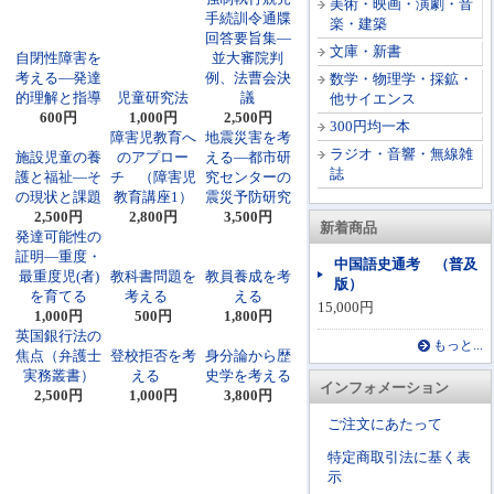
美術・映画・演劇・音
手続訓令通牒
楽・建築
回答要旨集―
文庫・新書
自閉性障害を
並大審院判
考える―発達
例、法曹会決
数学・物理学・採鉱・
的理解と指導
児童研究法
議
他サイエンス
600円
1,000円
2,500円
300円均一本
障害児教育へ
地震災害を考
ラジオ・音響・無線雑
施設児童の養
のアプロー
える―都市研
誌
護と福祉―そ
チ （障害児
究センターの
の現状と課題
教育講座1）
震災予防研究
2,500円
2,800円
3,500円
新着商品
発達可能性の
証明―重度・
中国語史通考 （普及
最重度児(者)
教科書問題を
教員養成を考
版）
を育てる
考える
える
15,000円
1,000円
500円
1,800円
英国銀行法の
もっと...
焦点（弁護士
登校拒否を考
身分論から歴
実務叢書）
える
史学を考える
インフォメーション
2,500円
1,000円
3,800円
ご注文にあたって
特定商取引法に基く表
示