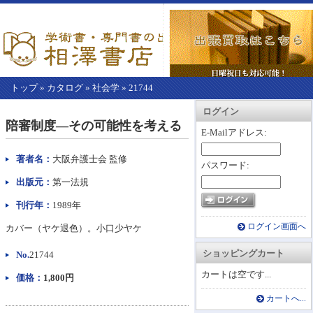
トップ
»
カタログ
»
社会学
»
21744
【こ
アカウント情報
カートを見る
レジに進む
ログイン
こ
陪審制度―その可能性を考える
か
E-Mailアドレス:
ら
本
著者名：
大阪弁護士会 監修
パスワード:
文】
出版元：
第一法規
刊行年：
1989年
ログイン画面へ
カバー（ヤケ退色）。小口少ヤケ
ショッピングカート
No.
21744
カートは空です...
価格：
1,800円
カートへ...