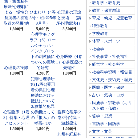
集・集団精神
教育学・教育史
療法/心理劇に
教育・保育雑誌
よる一慢性分
ひまわり（4巻
心理劇の理論
裂病者の役割
3号・昭和25年
と技術 （講
育児・幼児・児童教育
取得の発展/他
3月号）
座心理療法4）
特殊教育
1,800円
5,000円
3,500円
学校教育
心理学モノグ
ラフ（6）ロー
体育・スポーツ
ルシャッハ・
社会学
インクブロッ
トの刺激価に
心身医療（4巻
社会事業・社会福祉
ついての実験
1）心身医療の
経営学・社会科学
心理劇の実際
的研究
先端性
社会科学資料・報告書
1,800円
4,200円
1,000円
犯罪心理学研
文化史・技術史・歴史
究(12巻1)受刑
医療・医学・保健
者の集団心理
占い・気功・ヨガ
療法における
抵抗について
民族学・宗教学（キリ
2/攻撃的犯罪
スト教・仏教）
心理臨床（1巻
の動機として
臨床心理学(2
哲学・思想
3）特集・心理
の「恨み」の
巻3号)特集・
アセスメント
考察/ほか
遊戯療法
言語学・国語学
1,500円
1,800円
1,000円
文学・文芸
九州神経精神