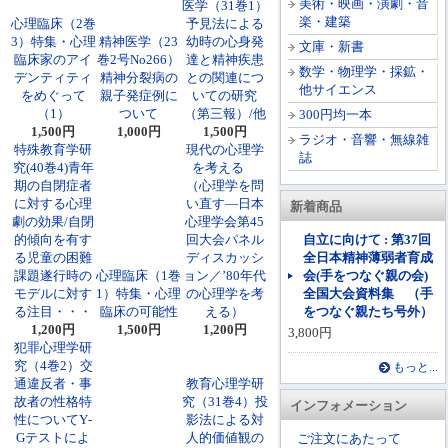
美術・映画・演劇・音
医学（31巻1）
楽・建築
心理臨床（2巻
予見法による
3）特集・心理
精神医学（23
幼時の心身発
文庫・新書
臨床家のアイ
巻2号No266）
達と精神疾患
数学・物理学・採鉱・
デンティティ
精神分裂病の
との関連につ
他サイエンス
をめぐって
親子発症例に
いての研究
（1）
ついて
（第三報）/他
300円均一本
1,500円
1,000円
1,500円
ラジオ・音響・無線雑
特殊教育学研
現代の心理学
誌
究(40巻4)青年
を考える
期の自閉症者
（心理学を問
に対する心理
い直す―日本
新着商品
劇の効果/自閉
心理学会第45
的傾向を有す
回大会パネル
自立に向けて : 第37回
る児童の困難
ディスカッシ
全日本精神薄弱者育成
課題遂行時の
心理臨床（1巻
ョン／’80年代
会(手をつなぐ親の会)
モデルに対す
1）特集・心理
の心理学を考
全国大会資料集 （手
る注目・・・
臨床の可能性
える）
をつなぐ親たち号外）
1,200円
1,500円
1,200円
3,800円
犯罪心理学研
究（4巻2）交
もっと...
通違反者・事
教育心理学研
故者の性格特
究（31巻4）投
インフォメーション
性についてY‐
影法による対
Gテストによ
人的価値観の
ご注文にあたって