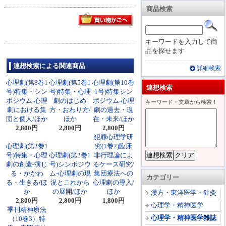
商品検索
キーワードを入力して商
品を探せます
連想検索による関連商品
詳細検索
心理劇(第8巻1
心理劇(第5巻1
心理劇(第10巻
連想検索
号)特集・シン
号)特集・心理
1号)特集シン
ポジウム-心理
劇のはじめ
ポジウム-心理
キーワード・文章から検索！
劇における集
方・おわり方/
劇の過去・現
団と個人/ほか
ほか
在・未来/ほか
2,800円
2,800円
2,800円
犯罪心理学研
心理劇(第3巻1
究(1巻2)臨床
号)特集・心理
心理劇(第2巻1
非行理論によ
劇の創造-演じ
号)シンポジウ
るケース研究/
る・かかわ
ム-心理劇の現
集団療法への
カテゴリー
る・生きる/ほ
況とこれから
心理劇の導入/
か
の展開/ほか
ほか
漢方・東洋医学・針灸
2,800円
2,800円
1,800円
心理学・精神医学
季刊精神療法
心理学・精神医学雑誌
（10巻3）特