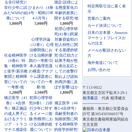
る非行研究2/
測定/説得によ
特定商取引法に基く表
非行少年に試
ひまわり（4巻
る態度変化の
示
みたWAISの結
4号・昭和25年
年齢的差異に
果について
4-5月号）
関する研究/他
営業のご案内
1,800円
5,000円
1,000円
カード決済について
犯罪心理学研
日本の古本屋・Amazon
究(41巻1)民家
マーケットプレイスか
心理学評論
対象窃盗犯の
らの注文
（12巻1）心理
犯人特性に関
治療関係にお
する基礎的研
メールが配信されない
社会精神医学
ける治療的要
究/自己効力と
方
（6巻4）特
因の一考察/日
結果予期が怒
海外発送について
集・精神医学
本人義理意識
り表出反応と
お問い合わせ
と疫学/新宗教
の構造/アナグ
しての攻撃行
教団と精神障
ラム課題差に
動および認知
害についての
ついての一考
的再評価に及
一考察/他
察/他
ぼす影響/ほか
〒113-0022
1,200円
2,500円
1,800円
東京都文京区千駄木3-29-1
矯正医学（41
犯罪心理学研
相澤書店
代表 相澤健次
巻2－4合併
究(8巻1・2)非
矯正医学（46
----------------------
号）矯正施設
行少年に対す
巻2-4合併号）
書籍商：東京都公安委員会
の成人男子に
るイメージ面
高齢受刑者の
許可 第305450506037号
おけるクラミ
接/刑務所にお
知能状態に関
東京都古書籍商業協同組合
ジア・トラコ
ける治療的処
する精神医学
文京支部
マチス感染症
遇について1/
的疫学的研究/