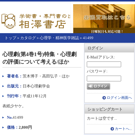
トップ
»
カタログ
»
心理学・精神医学雑誌
»
41499
【こ
アカウント情報
カートを見る
レジに進む
ログイン
こ
心理劇(第4巻1号)特集・心理劇
か
E-Mailアドレス:
の評価について考える/ほか
ら
本
パスワード:
文】
著者名：
茨木博子・高田弘子・ほか
出版元：
日本心理劇学会
刊行年：
平成11年12月
ログイン画面へ
表紙少ヤケ。
ショッピングカート
No.
41499
カートは空です...
価格：
2,800円
カートへ...