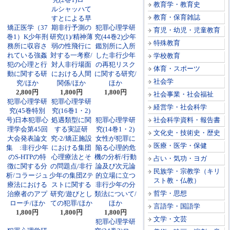
教育学・教育史
ルシャッハて
教育・保育雑誌
すとによる早
矯正医学（37
期非行予測の
犯罪心理学研
育児・幼児・児童教育
巻1）K少年刑
研究(1)/精神薄
究(44巻2)少年
特殊教育
務所に収容さ
弱の性飛行に
鑑別所に入所
れている強姦
対する一考察/
した非行少年
学校教育
犯の心理と行
対人非行場面
の再犯リスク
体育・スポーツ
動に関する研
における人間
に関する研究/
社会学
究/ほか
関係/ほか
ほか
2,800円
1,800円
1,800円
社会事業・社会福祉
犯罪心理学研
犯罪心理学研
経営学・社会科学
究(45巻特別
究(16巻1・2)
号)日本犯罪心
処遇類型に関
犯罪心理学研
社会科学資料・報告書
理学会第45回
する実証研
究(14巻1・2)
文化史・技術史・歴史
大会発表論文
究-2/矯正施設
女性が犯罪に
医療・医学・保健
集 :非行少年
における集団
陥る心理的危
のS-HTPの特
心理療法とそ
機の分析/行動
占い・気功・ヨガ
徴に関する分
の問題点/非行
論及び次元論
民族学・宗教学（キリ
析/コラージュ
少年の集団Zテ
的立場に立つ
スト教・仏教）
療法における
ストに関する
非行少年の分
哲学・思想
治療者のアプ
研究/遊びとし
類法について/
ローチ/ほか
ての犯罪/ほか
ほか
言語学・国語学
1,800円
1,800円
1,800円
文学・文芸
犯罪心理学研