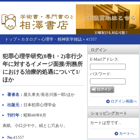
トップ
»
カタログ
»
心理学・精神医学雑誌
»
41557
【こ
アカウント情報
カートを見る
レジに進む
ログイン
こ
犯罪心理学研究(8巻1・2)非行少
か
E-Mailアドレス:
年に対するイメージ面接/刑務所
ら
本
における治療的処遇について1/
パスワード:
文】
ほか
著者名：
屋久孝夫/長谷川孫一郎/ほか
ログイン画面へ
出版元：
日本犯罪心理学会
ショッピングカート
刊行年：
昭和46年8月
カートは空です...
表紙、小口少ヤケ。紐とじ穴あり。
カートへ...
No.
41557