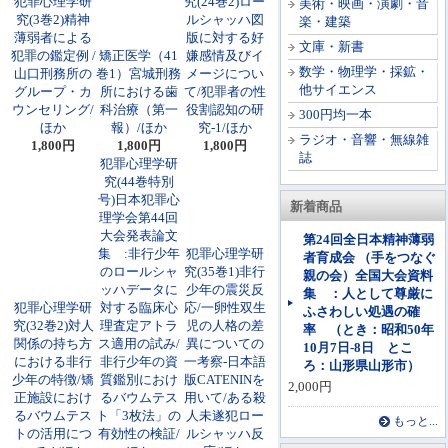
犯罪心理学研
究(24巻2)ロー
美術・映画・演劇・音
究(3巻2)精神
ルシャッハ図
楽・建築
薄弱者による
版に対する好
文庫・新書
犯罪の鑑定例 /
矯正医学（41
嫌感情及びイ
数学・物理学・採鉱・
山口刑務所の
巻1）宮城刑務
メージについ
他サイエンス
グループ・カ
所における歯
て/犯罪者の性
ウンセリング/
科治療（第一
役割認知の研
300円均一本
ほか
報）/ほか
究-1/ほか
ラジオ・音響・無線雑
1,800円
1,800円
1,800円
誌
犯罪心理学研
究(44巻特別
号)日本犯罪心
新着商品
理学会第44回
大会発表論文
第24回全日本精神薄弱
集 :非行少年
犯罪心理学研
者育成会 （手をつなぐ
のロールシャ
究(35巻1)非行
親の会）全国大会資料
ッハデータに
少年の震災反
集 ：人として尊厳に
犯罪心理学研
対する臨床心
応/一卵性双生
ふさわしい処遇の確
究(32巻2)対人
理査定アトラ
児の人格の差
率 （とき：昭和50年
関係の持ち方
ス適用の試み/
異についての
10月7日-8日 とこ
における非行
非行少年の資
一考察-日本語
ろ：山形県山形市）
少年の特徴/矯
質鑑別におけ
版CATENINを
2,000円
正施設におけ
るバウムテス
用いて/ある殺
るバウムテス
ト「3枚法」の
人未遂犯ロー
もっと...
トの活用につ
有効性の検証/
ルシャッハ反