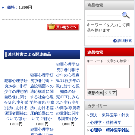
商品検索
価格：
1,800円
キーワードを入力して商
品を探せます
詳細検索
連想検索
連想検索による関連商品
キーワード・文章から検索！
犯罪心理学研
究(1巻1)非行
犯罪心理学研
少年の心理療
犯罪心理学研
究(9巻1)矯正
法/非行少年の
究(6巻1)非行
施設場面への
親に対する認
少年の理想的
適応構造に関
知像の研
自己像に関す
する社会心理
究/FPTにみら
る研究/少年鑑
学的研究/刑務
れた非行少年
カテゴリー
別所における
所における臨
の特徴/尊属殺
保護者面接に
床的処遇につ
の量刑に関す
漢方・東洋医学・針灸
ついて/ほか
いて-2/ほか
る調査/ほか
心理学・精神医学
1,800円
1,800円
1,800円
犯罪心理学研
心理学・精神医学雑誌
究(2巻1)ロー