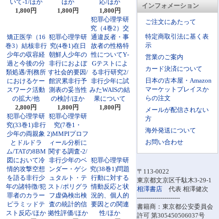
いて-1/ほか
ほか
応/ほか
インフォメーション
1,800円
1,800円
1,800円
犯罪心理学研
ご注文にあたって
究（4巻2）交
特定商取引法に基く表
矯正医学（16
犯罪心理学研
通違反者・事
示
巻3）結核非行
究(4巻1)在日
故者の性格特
少年の収容経
朝鮮人少年の
性についてY‐
営業のご案内
過と今後の分
非行におよぼ
Gテストによ
カード決済について
類処遇/刑務所
す社会的要因/
る非行研究2/
日本の古本屋・Amazon
におけるケー
館沢累非行予
非行少年に試
マーケットプレイスか
スワーク活動
測表の妥当性
みたWAISの結
らの注文
の拡大/他
の検討/ほか
果について
2,800円
1,800円
1,800円
メールが配信されない
犯罪心理学研
犯罪心理学研
方
究(33巻1)非行
究(7巻1・
海外発送について
少年の両親象
2)MMPIプロフ
お問い合わせ
とドルドラ
ィール分析に
ム/TATの8BM
関する調査-2/
図において冷
非行少年のベ
犯罪心理学研
情的攻撃空想
ンダー・ゲシ
究(38巻1)問題
〒113-0022
を語る非行少
ュタルト・テ
行動に対する
東京都文京区千駄木3-29-1
年の諸特徴/犯
スト/ポリグラ
情動反応と状
相澤書店
代表 相澤健次
罪者のカラー
フ虚偽検出検
況的、個人的
----------------------
ピラミッドテ
査の統計的信
要因との関連
書籍商：東京都公安委員会
スト反応/ほか
拠性評価/ほか
性/ほか
許可 第305450506037号