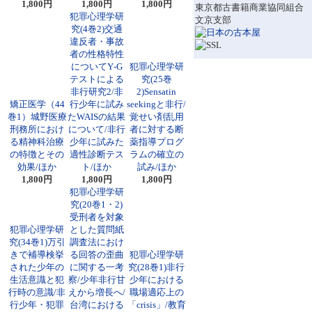
1,800円
1,800円
1,800円
東京都古書籍商業協同組合
犯罪心理学研
文京支部
究(4巻2)交通
違反者・事故
者の性格特性
についてY‐G
犯罪心理学研
テストによる
究(25巻
非行研究2/非
2)Sensatin
矯正医学（44
行少年に試み
seekingと非行/
巻1）城野医療
たWAISの結果
覚せい剤乱用
刑務所におけ
について/非行
者に対する断
る精神科治療
少年に試みた
薬指導プログ
の特徴とその
適性診断テス
ラムの確立の
効果/ほか
ト/ほか
試み/ほか
1,800円
1,800円
1,800円
犯罪心理学研
究(20巻1・2)
受刑者を対象
犯罪心理学研
とした質問紙
究(34巻1)万引
調査法におけ
きで補導検挙
る回答の歪曲
犯罪心理学研
された少年の
に関する一考
究(28巻1)非行
生活意識と犯
察/少年非行甘
少年における
行時の意識/非
えから増長へ/
職場適応上の
行少年・犯罪
台湾における
「crisis」/教育