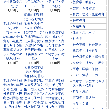
適性診断テス
少年に試みた
マティブ・デ
教育学・教育史
ト/ほか
HTPテスト /他
ータ/ほか
教育・保育雑誌
1,800円
2,800円
1,800円
育児・幼児・児童教育
犯罪心理学研
究(32巻1)保護
特殊教育
犯罪心理学研
観察対象少年
学校教育
究(25巻
への心理療法
2)Sensatin
的アプローチ/
犯罪心理学研
体育・スポーツ
seekingと非行/
危機理論によ
究(44巻2)少年
社会学
覚せい剤乱用
る人格と犯行
鑑別所に入所
社会事業・社会福祉
者に対する断
の理解-3/B級
した非行少年
薬指導プログ
男子釈放者の
の再犯リスク
経営学・社会科学
ラムの確立の
予後調査1-2/
に関する研究/
社会科学資料・報告書
試み/ほか
ほか
ほか
1,800円
1,800円
1,800円
文化史・技術史・歴史
犯罪心理学研
医療・医学・保健
究(27巻特別
占い・気功・ヨガ
号)日本犯罪心
犯罪心理学研
理学会第27回
犯罪心理学研
民族学・宗教学（キリ
究(26巻2)非行
大会発表論文
究(34巻1)万引
スト教・仏教）
少年における
集 :殺人犯の
きで補導検挙
哲学・思想
性格特性と態
描画テスト/ひ
された少年の
言語学・国語学
度との関係/犯
とりっ子の非
生活意識と犯
罪・非行者率
行少年の特徴/
行時の意識/非
文学・文芸
に及ぼす年
性格特性語リ
行少年・犯罪