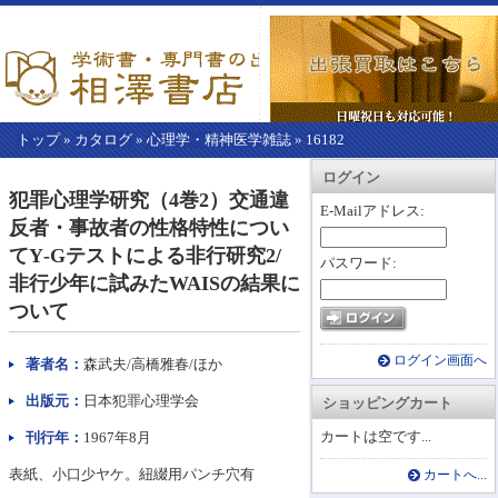
トップ
»
カタログ
»
心理学・精神医学雑誌
»
16182
【こ
アカウント情報
カートを見る
レジに進む
ログイン
こ
犯罪心理学研究（4巻2）交通違
か
E-Mailアドレス:
反者・事故者の性格特性につい
ら
本
てY‐Gテストによる非行研究2/
パスワード:
文】
非行少年に試みたWAISの結果に
ついて
ログイン画面へ
著者名：
森武夫/高橋雅春/ほか
出版元：
日本犯罪心理学会
ショッピングカート
カートは空です...
刊行年：
1967年8月
表紙、小口少ヤケ。紐綴用パンチ穴有
カートへ...