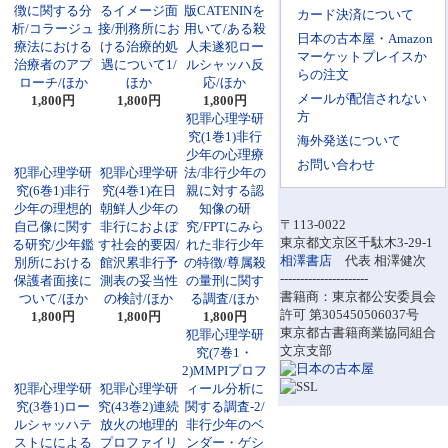
徴に関する分
るイメージ面
版CATENINを
カード決済について
析/コラージュ
接/刑務所にお
用いて/ある殺
日本の古本屋・Amazon
療法における
ける治療的処
人未遂犯ロー
マーケットプレイスか
治療者のアプ
遇について1/
ルシャッハ反
らの注文
ローチ/ほか
ほか
応/ほか
メールが配信されない
1,800円
1,800円
1,800円
方
犯罪心理学研
究(1巻1)非行
海外発送について
少年の心理療
お問い合わせ
犯罪心理学研
犯罪心理学研
法/非行少年の
究(6巻1)非行
究(4巻1)在日
親に対する認
少年の理想的
朝鮮人少年の
知像の研
〒113-0022
自己像に関す
非行におよぼ
究/FPTにみら
東京都文京区千駄木3-29-1
る研究/少年鑑
す社会的要因/
れた非行少年
相澤書店
代表 相澤健次
別所における
館沢累非行予
の特徴/尊属殺
----------------------
保護者面接に
測表の妥当性
の量刑に関す
書籍商：東京都公安委員会
ついて/ほか
の検討/ほか
る調査/ほか
許可 第305450506037号
1,800円
1,800円
1,800円
東京都古書籍商業協同組合
犯罪心理学研
文京支部
究(7巻1・
2)MMPIプロフ
犯罪心理学研
犯罪心理学研
ィール分析に
究(3巻1)ロー
究(43巻2)連続
関する調査-2/
ルシャッハテ
放火の地理的
非行少年のベ
ストにによる
プロファイリ
ンダー・ゲシ