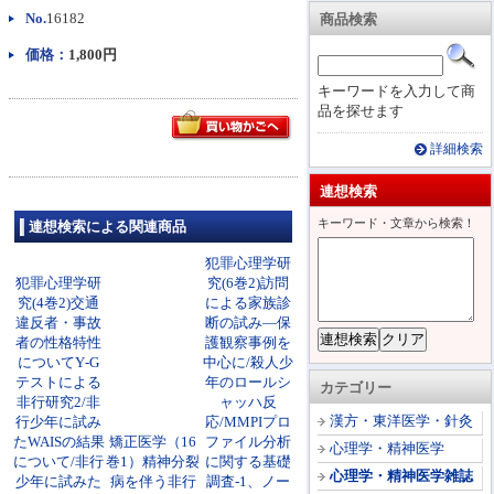
No.
16182
商品検索
価格：
1,800円
キーワードを入力して商
品を探せます
詳細検索
連想検索
キーワード・文章から検索！
連想検索による関連商品
犯罪心理学研
犯罪心理学研
究(6巻2)訪問
究(4巻2)交通
による家族診
違反者・事故
断の試み―保
者の性格特性
護観察事例を
についてY‐G
中心に/殺人少
テストによる
年のロールシ
カテゴリー
非行研究2/非
ャッハ反
漢方・東洋医学・針灸
行少年に試み
応/MMPIプロ
たWAISの結果
矯正医学（16
ファイル分析
心理学・精神医学
について/非行
巻1）精神分裂
に関する基礎
心理学・精神医学雑誌
少年に試みた
病を伴う非行
調査-1、ノー