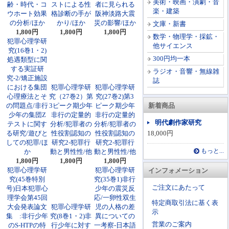
美術・映画・演劇・音
齢・時代・コ
ストによる性
者に見られる
楽・建築
ウホート効果
格診断の手が
阪神淡路大震
の分析/ほか
かり/ほか
災の影響/ほか
文庫・新書
1,800円
1,800円
1,800円
数学・物理学・採鉱・
犯罪心理学研
他サイエンス
究(16巻1・2)
300円均一本
処遇類型に関
する実証研
ラジオ・音響・無線雑
究-2/矯正施設
誌
における集団
犯罪心理学研
犯罪心理学研
心理療法とそ
究（27巻2）第
究(27巻2)第3
の問題点/非行
3ピーク期少年
ピーク期少年
新着商品
少年の集団Z
非行の定量的
非行の定量的
明代劇作家研究
テストに関す
分析/犯罪者の
分析/犯罪者の
る研究/遊びと
性役割認知の
性役割認知の
18,000円
しての犯罪/ほ
研究2-犯罪行
研究2-犯罪行
か
動と男性性/他
動と男性性/他
もっと...
1,800円
1,800円
1,800円
犯罪心理学研
犯罪心理学研
インフォメーション
究(45巻特別
究(35巻1)非行
ご注文にあたって
号)日本犯罪心
少年の震災反
理学会第45回
応/一卵性双生
特定商取引法に基く表
大会発表論文
犯罪心理学研
児の人格の差
示
集 :非行少年
究(8巻1・2)非
異についての
営業のご案内
のS-HTPの特
行少年に対す
一考察-日本語