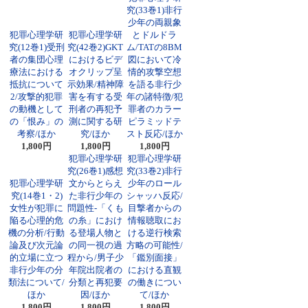
究(33巻1)非行
少年の両親象
犯罪心理学研
犯罪心理学研
とドルドラ
究(12巻1)受刑
究(42巻2)GKT
ム/TATの8BM
者の集団心理
におけるビデ
図において冷
療法における
オクリップ呈
情的攻撃空想
抵抗について
示効果/精神障
を語る非行少
2/攻撃的犯罪
害を有する受
年の諸特徴/犯
の動機として
刑者の再犯予
罪者のカラー
の「恨み」の
測に関する研
ピラミッドテ
考察/ほか
究/ほか
スト反応/ほか
1,800円
1,800円
1,800円
犯罪心理学研
犯罪心理学研
究(26巻1)感想
究(33巻2)非行
犯罪心理学研
文からとらえ
少年のロール
究(14巻1・2)
た非行少年の
シャッハ反応/
女性が犯罪に
問題性-「くも
目撃者からの
陥る心理的危
の糸」におけ
情報聴取にお
機の分析/行動
る登場人物と
ける逆行検索
論及び次元論
の同一視の過
方略の可能性/
的立場に立つ
程から/男子少
「鑑別面接」
非行少年の分
年院出院者の
における直観
類法について/
分類と再犯要
の働きについ
ほか
因/ほか
て/ほか
1,800円
1,800円
1,800円