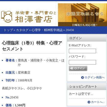
トップ
»
カタログ
»
心理学・精神医学雑誌
»
20456
【こ
アカウント情報
カートを見る
レジに進む
ログイン
こ
心理臨床（1巻3）特集・心理ア
か
E-Mailアドレス:
セスメント
ら
本
パスワード:
文】
著者名：
豊島真・浦田陵子・小海宏之・ほ
か
出版元：
星和書店
ログイン画面へ
刊行年：
1988年9月
ショッピングカート
表紙少ヤケスレ。小口少ヤケ
カートは空です...
No.
20456
カートへ...
価格：
1,500円