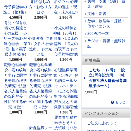
美術・映画・演劇・音
劇のはじめ
ポジウム-心理
楽・建築
母子保健学の
方・おわり方/
劇の過去・現
進歩（第1集）
ほか
在・未来/ほか
文庫・新書
4,500円
2,800円
2,800円
数学・物理学・採鉱・
育児・保育現
他サイエンス
場での発達と
小児の精神と
その支援 (シ
神経（26巻1）
300円均一本
リーズ/臨床発
心身医療（7巻
特集・LD児の
ラジオ・音響・無線雑
達心理学 第
3）女性の社会
臨床―LD児の
誌
5巻/ 柏木惠子,
進出、その光
出現率とその
藤永保 監修)
と影
心理的特徴/他
1,800円
1,000円
1,500円
新着商品
犯罪心理学研
犯罪心理学研
究(5巻1)成熟
究(5巻1)成熟
心理臨床学研
こだち （2号） 設
と非行に関す
と非行に関す
究（14巻3）包
立5周年記念号 （社
る発達心理学
る発達心理学
括的ロールシ
会福祉法人鎌倉保育園
的研究1/法務
的研究1/法務
ャッハ・テス
綾瀬ホーム）
省式人格目録
省式人格目録
トによる体験
2,800円
の臨床的妥当
の臨床的妥当
型/ある場面緘
性に関する研
性に関する研
黙女児との遊
もっと...
究1/ほか
究1/ほか
戯療法過程/他
1,800円
1,800円
1,200円
インフォメーション
児童青年精神
医学とその近
ご注文にあたって
針灸臨床ノー
接領域（25巻