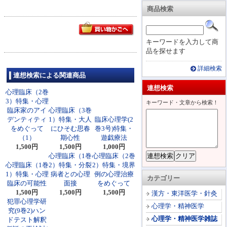
商品検索
キーワードを入力して商
品を探せます
詳細検索
連想検索による関連商品
連想検索
心理臨床（2巻
3）特集・心理
キーワード・文章から検索！
臨床家のアイ
心理臨床（3巻
デンティティ
1）特集・大人
臨床心理学(2
をめぐって
にひそむ思春
巻3号)特集・
（1）
期心性
遊戯療法
1,500円
1,500円
1,000円
心理臨床（1巻
心理臨床（2巻
心理臨床（1巻
2）特集・分裂
2）特集・境界
1）特集・心理
病者との心理
例の心理治療
カテゴリー
臨床の可能性
面接
をめぐって
1,500円
1,500円
1,500円
漢方・東洋医学・針灸
犯罪心理学研
心理学・精神医学
究(9巻2)ハン
心理学・精神医学雑誌
ドテスト解釈