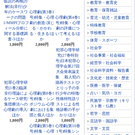
仮説の再検討/
教育学・教育史
解法(非行)少
教育・保育雑誌
年のケースワ
心理劇(第3巻1
ークの問題
号)特集・心理
心理劇(第4巻1
育児・幼児・児童教育
1/MMPIプロフ
劇の創造-演じ
号)特集・心理
特殊教育
ィール分析に
る・かかわ
劇の評価につ
学校教育
関する基礎調
る・生きる/ほ
いて考える/ほ
査-3/ほか
か
か
体育・スポーツ
1,800円
2,800円
2,800円
社会学
犯罪心理学研
究(27巻特別
社会事業・社会福祉
号)日本犯罪心
経営学・社会科学
理学会第27回
社会科学資料・報告書
大会発表論文
集 :殺人犯の
文化史・技術史・歴史
犯罪心理学研
描画テスト/ひ
医療・医学・保健
究(1巻2)臨床
とりっ子の非
占い・気功・ヨガ
非行理論によ
心理劇(第8巻1
行少年の特徴/
るケース研究/
号)特集・シン
性格特性語リ
民族学・宗教学（キリ
集団療法への
ポジウム-心理
ストによる性
スト教・仏教）
心理劇の導入/
劇における集
格診断の手が
哲学・思想
ほか
団と個人/ほか
かり/ほか
1,800円
2,800円
1,800円
言語学・国語学
心理劇(第5巻1
心理劇(第10巻
文学・文芸
号)特集・心理
1号)特集シン