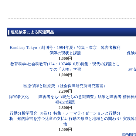
連想検索による関連商品
Handicap Tokyo（創刊号・1994年夏）特集・東京 障害者権利
保障の現状と課題
保険
1,600円
教育科学/社会科教育(124・1974年10月)特集・現代の課題とし
ての「人権」学習
経済
1,000円
医療保障と医療費 （社会保障研究所研究叢書）
2,200円
障害者文化 ― 「障害者をもつ親たちの意識調査」結果と障害者
精神神
福祉の課題
2,800円
行動分析学研究（8巻1）特集・ノーマライゼーションと行動分
析―知的障害を持つ児童の支払い行動の形成と地域との関わり/
実践障
他
1,500円
季刊障害