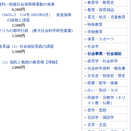
教育学・教育史
裁判―戦後社会保障権運動の発展
6,500円
教育・保育雑誌
ol31-2 114号 2003年8月） 発達保障
育児・幼児・児童教育
の諸相と課題
特殊教育
1,500円
アメリカの都市行政 (東大社会科学研究叢書)
学校教育
1,500円
体育・スポーツ
改革論（2）社会福祉実践の課題
社会学
1,500円
社会事業・社会福祉
経営学・社会科学
（1）国民と教師の教育権【増補】
2,000円
社会科学資料・報告書
文化史・技術史・歴史
医療・医学・保健
占い・気功・ヨガ
民族学・宗教学（キリ
スト教・仏教）
哲学・思想
言語学・国語学
文学・文芸