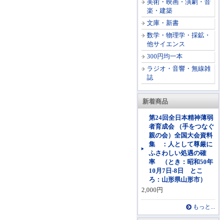
美術・映画・演劇・音
楽・建築
文庫・新書
数学・物理学・採鉱・
他サイエンス
300円均一本
ラジオ・音響・無線雑
誌
新着商品
第24回全日本精神薄弱
者育成会 （手をつなぐ
親の会）全国大会資料
集 ：人として尊厳に
ふさわしい処遇の確
率 （とき：昭和50年
10月7日-8日 とこ
ろ：山形県山形市）
2,000円
もっと...