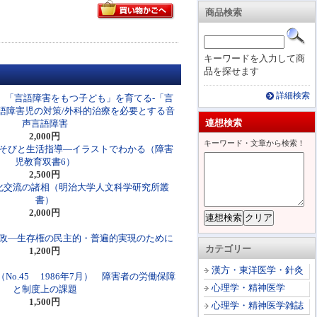
商品検索
キーワードを入力して商
品を探せます
詳細検索
1）「言語障害をもつ子ども」を育てる-「言
語障害児の対策/外科的治療を必要とする音
連想検索
声言語障害
2,000円
キーワード・文章から検索！
そびと生活指導―イラストでわかる（障害
児教育双書6）
2,500円
化交流の諸相（明治大学人文科学研究所叢
書）
2,000円
政―生存権の民主的・普遍的実現のために
カテゴリー
1,200円
漢方・東洋医学・針灸
No.45 1986年7月） 障害者の労働保障
心理学・精神医学
と制度上の課題
1,500円
心理学・精神医学雑誌