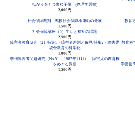
拡がりをもつ素粒子像 (物理学選書)
2,000円
社会保障裁判―戦後社会保障権運動の発展
教育
1,500円
社会保障講座（5）生活と福祉の課題
2,500円
障害者教育研究（2）特集1・障害者差別と偏見/特集2・障害児
教育科学
統合教育の科学化
1,800円
季刊障害者問題研究（No.51 1987年11月） 障害児の教育権
をめぐる課題
学習指
1,500円