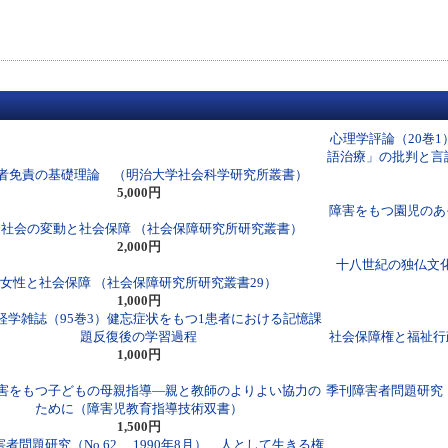
心理学評論（20巻
語治療」の批判と言
者免責の基礎理論 （明治大学社会科学研究所叢書）
5,000円
障害をもつ園児のあ
社会の変動と社会保障 （社会保障研究所研究叢書）
2,000円
十八世紀の独仏文
女性と社会保障 （社会保障研究所研究叢書29）
1,000円
経学雑誌（95巻3）健忘症状をもつ1患者における記憶課
題反復後の学習過程
社会保障権と福祉行
1,000円
害をもつ子どもの母親指導―親と教師のよりよい協力の
季刊障害者問題研究（
ために（障害児教育指導技術双書）
1,500円
者問題研究（No.62 1990年8月） 人として生きる権