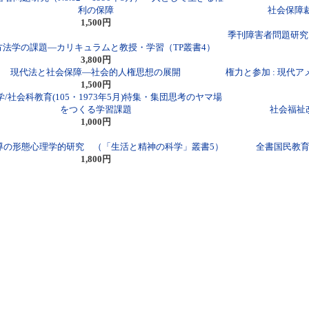
利の保障
社会保障
1,500円
季刊障害者問題研究（V
方法学の課題―カリキュラムと教授・学習（TP叢書4）
3,800円
現代法と社会保障―社会的人権思想の展開
権力と参加 : 現代
1,500円
/社会科教育(105・1973年5月)特集・集団思考のヤマ場
をつくる学習課題
社会福祉
1,000円
導の形態心理学的研究 （「生活と精神の科学」叢書5）
全書国民教育
1,800円