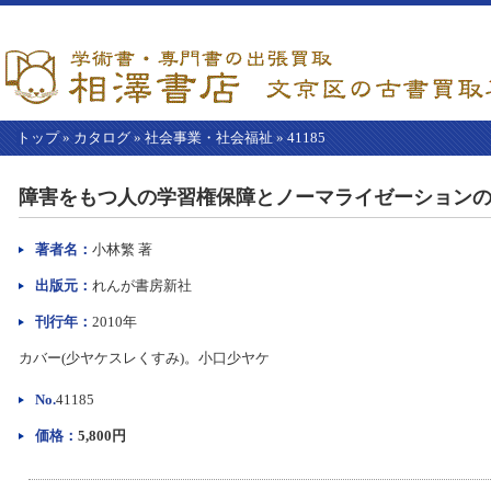
トップ
»
カタログ
»
社会事業・社会福祉
»
41185
【こ
こ
障害をもつ人の学習権保障とノーマライゼーションの
か
ら
本
著者名：
小林繁 著
文】
出版元：
れんが書房新社
刊行年：
2010年
カバー(少ヤケスレくすみ)。小口少ヤケ
No.
41185
価格：
5,800円