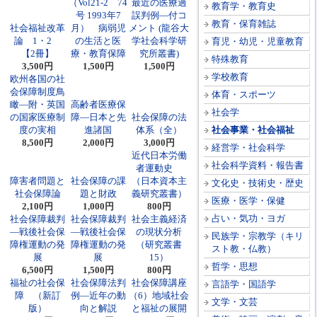
（Vol21-2 74
最近の医療過
教育学・教育史
号 1993年7
誤判例―付コ
教育・保育雑誌
社会福祉改革
月） 病弱児
メント (龍谷大
論 1・2
の生活と医
学社会科学研
育児・幼児・児童教育
【2冊】
療・教育保障
究所叢書)
特殊教育
3,500円
1,500円
1,500円
学校教育
欧州各国の社
会保障制度鳥
体育・スポーツ
瞰―附・英国
高齢者医療保
社会学
の国家医療制
障―日本と先
社会保障の法
度の実相
進諸国
体系（全）
社会事業・社会福祉
8,500円
2,000円
3,000円
経営学・社会科学
近代日本労働
社会科学資料・報告書
者運動史
障害者問題と
社会保障の課
（日本資本主
文化史・技術史・歴史
社会保障論
題と財政
義研究叢書）
医療・医学・保健
2,100円
1,000円
800円
占い・気功・ヨガ
社会保障裁判
社会保障裁判
社会主義経済
―戦後社会保
―戦後社会保
の現状分析
民族学・宗教学（キリ
障権運動の発
障権運動の発
（研究叢書
スト教・仏教）
展
展
15）
哲学・思想
6,500円
1,500円
800円
福祉の社会保
社会保障法判
社会保障講座
言語学・国語学
障 （新訂
例―近年の動
（6）地域社会
文学・文芸
版）
向と解説
と福祉の展開