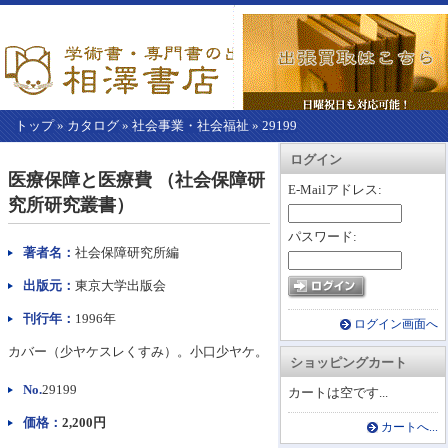
トップ
»
カタログ
»
社会事業・社会福祉
»
29199
【こ
アカウント情報
カートを見る
レジに進む
ログイン
こ
医療保障と医療費 （社会保障研
か
E-Mailアドレス:
究所研究叢書）
ら
本
パスワード:
文】
著者名：
社会保障研究所編
出版元：
東京大学出版会
刊行年：
1996年
ログイン画面へ
カバー（少ヤケスレくすみ）。小口少ヤケ。
ショッピングカート
No.
29199
カートは空です...
価格：
2,200円
カートへ...