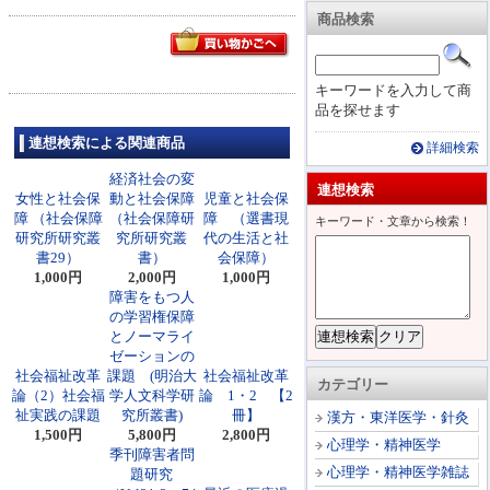
商品検索
キーワードを入力して商
品を探せます
連想検索による関連商品
詳細検索
経済社会の変
連想検索
女性と社会保
動と社会保障
児童と社会保
障 （社会保障
（社会保障研
障 （選書現
キーワード・文章から検索！
研究所研究叢
究所研究叢
代の生活と社
書29）
書）
会保障）
1,000円
2,000円
1,000円
障害をもつ人
の学習権保障
とノーマライ
ゼーションの
社会福祉改革
課題 (明治大
社会福祉改革
カテゴリー
論（2）社会福
学人文科学研
論 1・2 【2
祉実践の課題
究所叢書)
冊】
漢方・東洋医学・針灸
1,500円
5,800円
2,800円
心理学・精神医学
季刊障害者問
心理学・精神医学雑誌
題研究