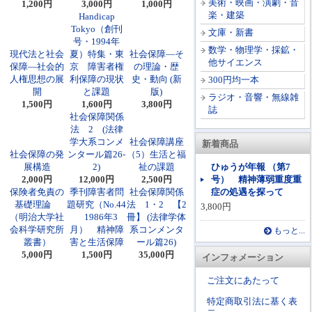
美術・映画・演劇・音
1,200円
3,000円
1,000円
楽・建築
Handicap
Tokyo（創刊
文庫・新書
号・1994年
数学・物理学・採鉱・
現代法と社会
夏）特集・東
社会保障―そ
他サイエンス
保障―社会的
京 障害者権
の理論・歴
人権思想の展
利保障の現状
史・動向 (新
300円均一本
開
と課題
版)
ラジオ・音響・無線雑
1,500円
1,600円
3,800円
誌
社会保障関係
法 2 (法律
学大系コンメ
社会保障講座
新着商品
社会保障の発
ンタール篇26-
（5）生活と福
展構造
2)
祉の課題
ひゅうが年報 （第7
2,000円
12,000円
2,500円
号） 精神薄弱重度重
保険者免責の
季刊障害者問
社会保障関係
症の処遇を探って
基礎理論
題研究（No.44
法 1・2 【2
3,800円
（明治大学社
1986年3
冊】 (法律学体
会科学研究所
月） 精神障
系コンメンタ
もっと...
叢書）
害と生活保障
ール篇26)
5,000円
1,500円
35,000円
インフォメーション
ご注文にあたって
特定商取引法に基く表