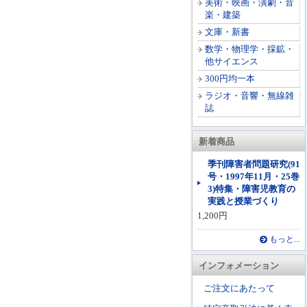
美術・映画・演劇・音
楽・建築
文庫・新書
数学・物理学・採鉱・
他サイエンス
300円均一本
ラジオ・音響・無線雑
誌
新着商品
季刊障害者問題研究(91
号・1997年11月・25巻
3)特集・障害児教育の
実践と授業づくり
1,200円
もっと...
インフォメーション
ご注文にあたって