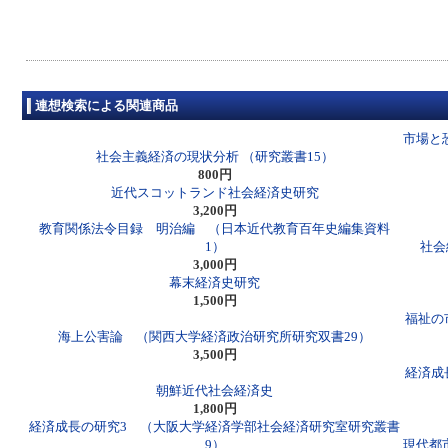
連想検索による関連商品
市場と
社会主義経済の現状分析 （研究叢書15）
800円
近代スコットランド社会経済史研究
3,200円
教育関係法令目録 明治編 （日本近代教育百年史編集資料
1）
社会
3,000円
幕末経済史研究
1,500円
福祉の
海上公害論 （関西大学経済政治研究所研究双書29）
3,500円
経済成
朝鮮近代社会経済史
1,800円
経済成長の研究3 （大阪大学経済学部社会経済研究室研究叢書
9）
現代都