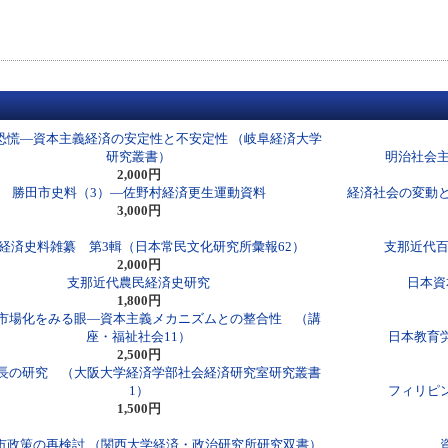
恐慌―資本主義経済の安定性と不安定性 （岐阜経済大学
研究叢書）
明治社会主
2,000円
勝田市史料（3）―佐野村経済更生運動資料
経済社会の変動と
3,000円
経済史料雑纂 第3輯（日本常民文化研究所彙報62）
支那近代百
2,000円
支那近代農民経済史研究
日本資
1,800円
市場化をみる眼―資本主義メカニズムとの整合性 （講
座・福祉社会11）
日本教育
2,500円
長の研究 （大阪大学経済学部社会経済研究室研究叢書
1）
フィリピ
1,500円
市政策の再検討 （関西大学経済・政治研究所研究双書）