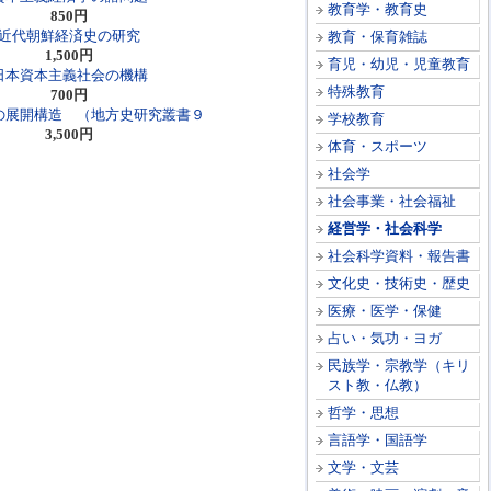
教育学・教育史
850円
近代朝鮮経済史の研究
教育・保育雑誌
1,500円
育児・幼児・児童教育
日本資本主義社会の機構
特殊教育
700円
の展開構造 （地方史研究叢書９
学校教育
3,500円
体育・スポーツ
社会学
社会事業・社会福祉
経営学・社会科学
社会科学資料・報告書
文化史・技術史・歴史
医療・医学・保健
占い・気功・ヨガ
民族学・宗教学（キリ
スト教・仏教）
哲学・思想
言語学・国語学
文学・文芸