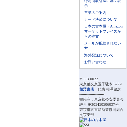
特定商取引法に基く表
示
営業のご案内
カード決済について
日本の古本屋・Amazon
マーケットプレイスか
らの注文
メールが配信されない
方
海外発送について
お問い合わせ
〒113-0022
東京都文京区千駄木3-29-1
相澤書店
代表 相澤健次
----------------------
書籍商：東京都公安委員会
許可 第305450506037号
東京都古書籍商業協同組合
文京支部