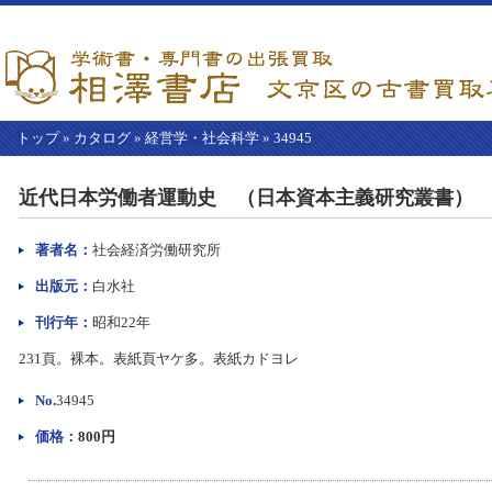
トップ
»
カタログ
»
経営学・社会科学
»
34945
【こ
こ
近代日本労働者運動史 （日本資本主義研究叢書）
か
ら
本
著者名：
社会経済労働研究所
文】
出版元：
白水社
刊行年：
昭和22年
231頁。裸本。表紙頁ヤケ多。表紙カドヨレ
No.
34945
価格：
800円