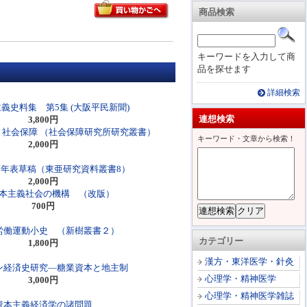
商品検索
キーワードを入力して商
品を探せます
詳細検索
義史料集 第5集 (大阪平民新聞)
連想検索
3,800円
社会保障 （社会保障研究所研究叢書）
キーワード・文章から検索！
2,000円
年表草稿（東亜研究資料叢書8）
2,000円
本主義社会の機構 （改版）
700円
労働運動小史 （新樹叢書２）
カテゴリー
1,800円
漢方・東洋医学・針灸
ン経済史研究―糖業資本と地主制
心理学・精神医学
3,000円
心理学・精神医学雑誌
資本主義経済学の諸問題