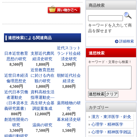
商品検索
キーワードを入力して商
品を探せます
連想検索による関連商品
詳細検索
近代スコット
連想検索
日本近世教育
支那近代農民
ランド社会経
思想の研究
経済史研究
済史研究
キーワード・文章から検索！
8,500円
1,800円
3,200円
近世教育思想
近世日本経済
に於ける内在
朝鮮近代社会
倫理思想史
観の研究
経済史
4,500円
1,000円
1,800円
近代日本労働
資料高校生活
者運動史
指導運動史―
（日本資本主
高生研大会基
薬用植物の研
カテゴリー
義研究叢書）
調提案集成
究
800円
12,000円
2,400円
漢方・東洋医学・針灸
創造性開発の
幕末経済史研
心理学・精神医学
研究
温病の研究
究
3,500円
7,500円
1,500円
心理学・精神医学雑誌
組織行動研究