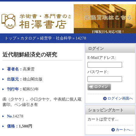
トップ
»
カタログ
»
経営学・社会科学
»
14278
【こ
アカウント情報
カートを見る
レジに進む
ログイン
こ
近代朝鮮経済史の研究
か
E-Mailアドレス:
ら
本
著者名：
高秉雲
パスワード:
文】
出版元：
雄山閣出版
刊行年：
昭和53年
ログイン画面へ
函（少ヤケ）。小口少ヤケ。中表紙に個人蔵
書印。ペン線引き有
ショッピングカート
No.
14278
カートは空です...
価格：
1,500円
カートへ...