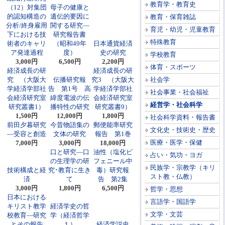
教育学・教育史
（12）対集団
母子の健康と
的認知構造の
遺伝的要因に
教育・保育雑誌
分析/終身雇用
関する研究―
育児・幼児・児童教育
下における技
研究報告書
特殊教育
術者のキャリ
（昭和49年
日本通貨経済
ア発達過程
度）
史の研究
学校教育
3,000円
6,500円
2,200円
体育・スポーツ
経済成長の研
経済成長の研
究 （大阪大
伝播研究報
究3 （大阪大
社会学
学経済学部社
告 第1号 高
学経済学部社
社会事業・社会福祉
会経済研究室
緯度電波の伝
会経済研究室
経営学・社会科学
研究叢書1）
播特性の研究
研究叢書9）
1,500円
12,000円
1,800円
社会科学資料・報告書
前田夕暮研究
今昔物語集の
郵便能率研究
文化史・技術史・歴史
―受容と創造
文体の研究
報告 第1巻
医療・医学・保健
7,000円
3,000円
18,000円
口と研究―口
油性（塩化ビ
占い・気功・ヨガ
の生理学の研
フェニール中
民族学・宗教学（キリ
技術構成と経
究･教育に生き
毒）研究報
スト教・仏教）
済
て
告 第2集
3,000円
1,800円
6,500円
哲学・思想
日本における
言語学・国語学
キリスト教学
経済学史の哲
文学・文芸
校教育―研究
学（経済哲学
とその報告
１）
経済学説史