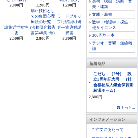
美術・映画・演劇・音
2,800円
1,200円
1,200円
楽・建築
矯正技術とし
文庫・新書
ての集団心理
ラードブルッ
療法の研究
フ｢法哲学｣研
数学・物理学・採鉱・
論集近世女性
(法務研究報告
究―古典解説
他サイエンス
史
書第48集1号)
双書
300円均一本
2,500円
2,800円
3,800円
ラジオ・音響・無線雑
誌
新着商品
こだち （2号） 設
立5周年記念号 （社
会福祉法人鎌倉保育園
綾瀬ホーム）
2,800円
もっと...
インフォメーション
ご注文にあたって