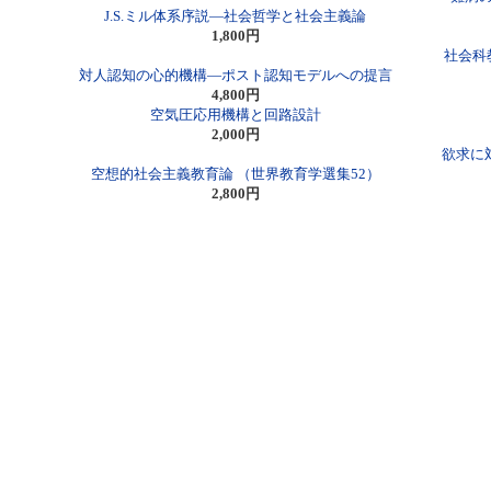
J.S.ミル体系序説―社会哲学と社会主義論
1,800円
社会科
対人認知の心的機構―ポスト認知モデルへの提言
4,800円
空気圧応用機構と回路設計
2,000円
欲求に
空想的社会主義教育論 （世界教育学選集52）
2,800円