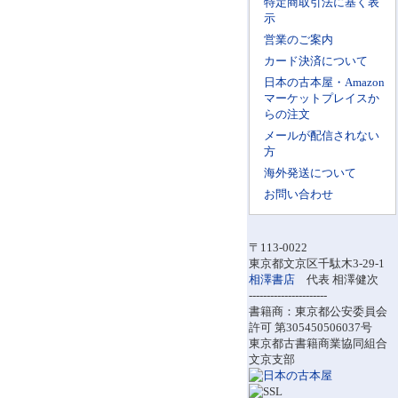
特定商取引法に基く表
示
営業のご案内
カード決済について
日本の古本屋・Amazon
マーケットプレイスか
らの注文
メールが配信されない
方
海外発送について
お問い合わせ
〒113-0022
東京都文京区千駄木3-29-1
相澤書店
代表 相澤健次
----------------------
書籍商：東京都公安委員会
許可 第305450506037号
東京都古書籍商業協同組合
文京支部