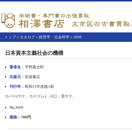
トップ
»
カタログ
»
経営学・社会科学
»
3068
【こ
こ
日本資本主義社会の機構
か
ら
本
著者名：
平野義太郎
文】
出版元：
岩波書店
刊行年：
昭和23年改版1刷
カバー(ヤケ、カドスレ)。小口・頁ヤケ。
No.
3068
価格：
700円