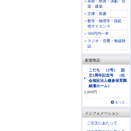
美術・映画・演劇・音
楽・建築
文庫・新書
数学・物理学・採鉱・
他サイエンス
300円均一本
ラジオ・音響・無線雑
誌
新着商品
こだち （2号） 設
立5周年記念号 （社
会福祉法人鎌倉保育園
綾瀬ホーム）
2,800円
もっと...
インフォメーション
ご注文にあたって