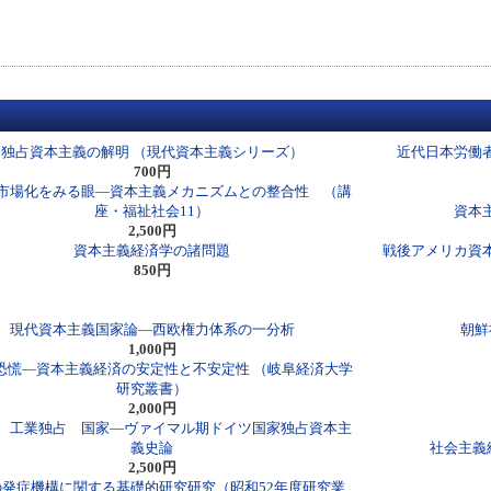
独占資本主義の解明 （現代資本主義シリーズ）
近代日本労働
700円
市場化をみる眼―資本主義メカニズムとの整合性 （講
座・福祉社会11）
資本
2,500円
資本主義経済学の諸問題
戦後アメリカ資
850円
現代資本主義国家論―西欧権力体系の一分析
朝鮮
1,000円
恐慌―資本主義経済の安定性と不安定性 （岐阜経済大学
研究叢書）
2,000円
 工業独占 国家―ヴァイマル期ドイツ国家独占資本主
義史論
社会主義
2,500円
の発症機構に関する基礎的研究研究（昭和52年度研究業