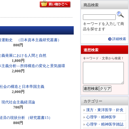
商品検索
キーワードを入力して商
品を探せます
詳細検索
者運動史 （日本資本主義研究叢書）
800円
連想検索
主義発展における人間と自然
キーワード・文章から検索！
1,800円
本主義分析―所得構造の変化と景気循環
2,000円
社会の構造と日本帝国主義
2,000円
カテゴリー
現代社会主義経済論
700円
漢方・東洋医学・針灸
心理学・精神医学
経済の現状分析 （研究叢書15）
800円
心理学・精神医学雑誌