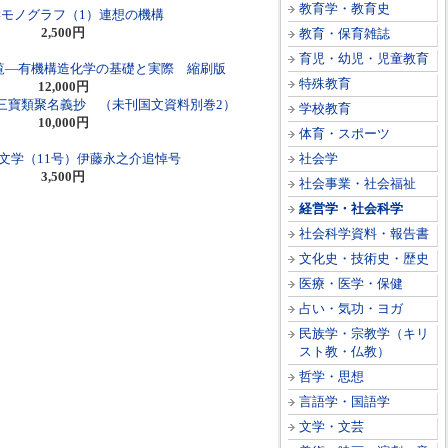
教育学・教育史
モノグラフ（1）連想の機構
2,500円
教育・保育雑誌
育児・幼児・児童教育
覧―有機構造化学の基礎と実際 縮刷版
特殊教育
12,000円
三寶類聚名義抄 （未刊国文資料別巻2）
学校教育
10,000円
体育・スポーツ
文学（11号）伊藤永之介追悼号
社会学
3,500円
社会事業・社会福祉
経営学・社会科学
社会科学資料・報告書
文化史・技術史・歴史
医療・医学・保健
占い・気功・ヨガ
民族学・宗教学（キリ
スト教・仏教）
哲学・思想
言語学・国語学
文学・文芸