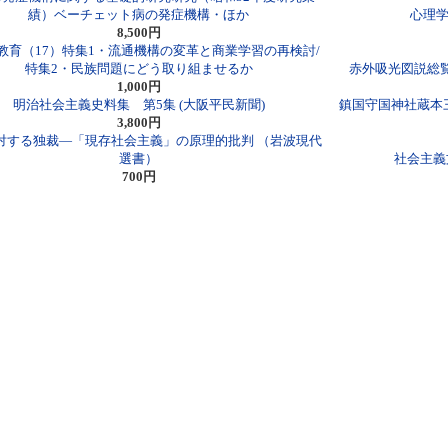
績）ベーチェット病の発症機構・ほか
心理学
8,500円
教育（17）特集1・流通機構の変革と商業学習の再検討/
特集2・民族問題にどう取り組ませるか
赤外吸光図説総
1,000円
明治社会主義史料集 第5集 (大阪平民新聞)
鎮国守国神社蔵本
3,800円
対する独裁―「現存社会主義」の原理的批判 （岩波現代
選書）
社会主義
700円