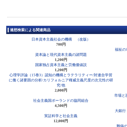
連想検索による関連商品
日本資本主義社会の機構 （改版）
700円
福祉の
資本論と現代資本主義の諸問題
1,200円
国家独占資本主義と労働価値説
1,200円
心理学評論（15巻3）認知の機構とラテラリティー/対連合学習
に働く諸要因の分析/カリフォルニア権威主義尺度の次元性の研
究/他
2,000円
市場と
社会主義国ポーランドの協同組合
4,500円
大銀行
実証科学と社会主義
12,000円
難病