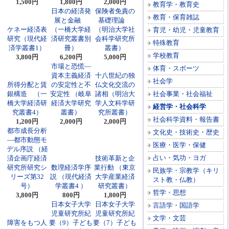
1,500円
1,800円
2,000円
教育学・教育史
日本の経済発
保険者免責の
教育・保育雑誌
展と金融
基礎理論
ケネー経済表
（一橋大学経
（明治大学社
育児・幼児・児童教育
研究（現代経
済研究叢書別
会科学研究所
特殊教育
済学叢書1）
冊）
叢書）
学校教育
3,800円
6,200円
5,000円
市場と恐慌―
体育・スポーツ
資本主義経済
十八世紀の独
社会学
所得分配と賃
の安定性と不
仏文化交流の
銀構造 （一
安定性 （岐阜
諸相（明治大
社会事業・社会福祉
橋大学経済研
経済大学研究
学人文科学研
経営学・社会科学
究叢書4）
叢書）
究所叢書）
社会科学資料・報告書
1,200円
2,000円
2,000円
都市成長分析
文化史・技術史・歴史
―都市動態モ
医療・医学・保健
デル序説 （経
占い・気功・ヨガ
済企画庁経済
技術革新と企
研究所研究シ
数理経済学序
業行動 （東京
民族学・宗教学（キリ
リーズ第32
説 （現代経済
大学産業経済
スト教・仏教）
号）
学叢書4 ）
研究叢書）
哲学・思想
3,800円
800円
1,800円
日本女子大学
日本女子大学
言語学・国語学
児童研究所紀
児童研究所紀
文学・文芸
障害をもつ人
要（9）子ども
要（7）子ども