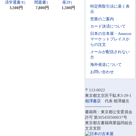
済学選書 8）
間叢書）
座29）
特定商取引法に基く表
3,500円
7,800円
1,500円
示
営業のご案内
カード決済について
日本の古本屋・Amazon
マーケットプレイスか
らの注文
メールが配信されない
方
海外発送について
お問い合わせ
〒113-0022
東京都文京区千駄木3-29-1
相澤書店
代表 相澤健次
----------------------
書籍商：東京都公安委員会
許可 第305450506037号
東京都古書籍商業協同組合
文京支部