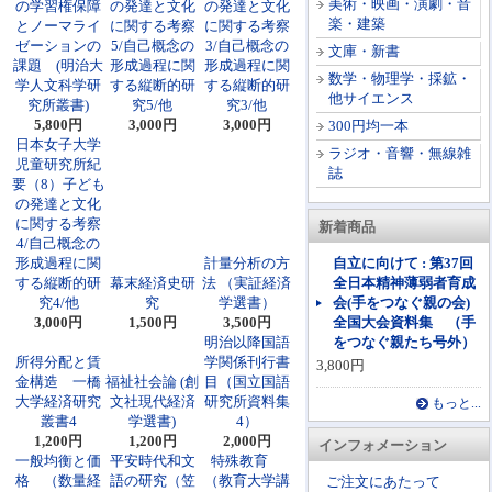
美術・映画・演劇・音
の学習権保障
の発達と文化
の発達と文化
楽・建築
とノーマライ
に関する考察
に関する考察
ゼーションの
5/自己概念の
3/自己概念の
文庫・新書
課題 (明治大
形成過程に関
形成過程に関
数学・物理学・採鉱・
学人文科学研
する縦断的研
する縦断的研
他サイエンス
究所叢書)
究5/他
究3/他
5,800円
3,000円
3,000円
300円均一本
日本女子大学
ラジオ・音響・無線雑
児童研究所紀
誌
要（8）子ども
の発達と文化
に関する考察
新着商品
4/自己概念の
形成過程に関
計量分析の方
自立に向けて : 第37回
する縦断的研
幕末経済史研
法 （実証経済
全日本精神薄弱者育成
究4/他
究
学選書）
会(手をつなぐ親の会)
3,000円
1,500円
3,500円
全国大会資料集 （手
明治以降国語
をつなぐ親たち号外）
所得分配と賃
学関係刊行書
3,800円
金構造 一橋
福祉社会論 (創
目（国立国語
大学経済研究
文社現代経済
研究所資料集
もっと...
叢書4
学選書)
4）
1,200円
1,200円
2,000円
インフォメーション
一般均衡と価
平安時代和文
特殊教育
格 （数量経
語の研究（笠
（教育大学講
ご注文にあたって