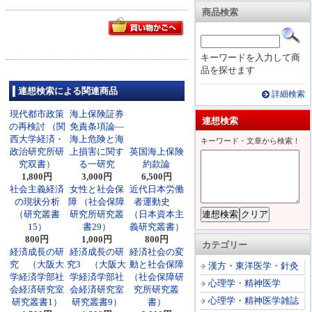
商品検索
キーワードを入力して商
品を探せます
連想検索による関連商品
詳細検索
現代都市政策
海上保険証券
連想検索
の再検討 （関
免責条項論―
西大学経済・
海上危険と海
キーワード・文章から検索！
政治研究所研
上損害に関す
英国海上保険
究双書）
る一研究
約款論
1,800円
3,000円
6,500円
社会主義経済
女性と社会保
近代日本労働
の現状分析
障 （社会保障
者運動史
（研究叢書
研究所研究叢
（日本資本主
15）
書29）
義研究叢書）
800円
1,000円
800円
カテゴリー
経済成長の研
経済成長の研
経済社会の変
究 （大阪大
究3 （大阪大
動と社会保障
漢方・東洋医学・針灸
学経済学部社
学経済学部社
（社会保障研
心理学・精神医学
会経済研究室
会経済研究室
究所研究叢
心理学・精神医学雑誌
研究叢書1）
研究叢書9）
書）