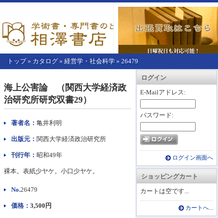
トップ
»
カタログ
»
経営学・社会科学
»
26479
【こ
アカウント情報
カートを見る
レジに進む
ログイン
こ
海上公害論 （関西大学経済政
か
E-Mailアドレス:
治研究所研究双書29）
ら
本
パスワード:
文】
著者名：
亀井利明
出版元：
関西大学経済政治研究所
刊行年：
昭和49年
ログイン画面へ
裸本。表紙少ヤケ。小口少ヤケ。
ショッピングカート
No.
26479
カートは空です...
価格：
3,500円
カートへ...