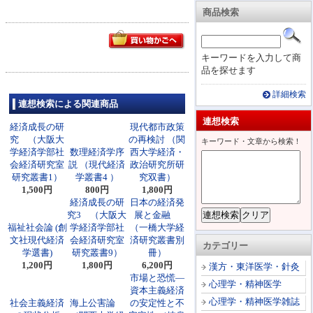
商品検索
キーワードを入力して商
品を探せます
詳細検索
連想検索による関連商品
連想検索
経済成長の研
現代都市政策
究 （大阪大
の再検討 （関
キーワード・文章から検索！
学経済学部社
数理経済学序
西大学経済・
会経済研究室
説 （現代経済
政治研究所研
研究叢書1）
学叢書4 ）
究双書）
1,500円
800円
1,800円
経済成長の研
日本の経済発
究3 （大阪大
展と金融
福祉社会論 (創
学経済学部社
（一橋大学経
文社現代経済
会経済研究室
済研究叢書別
カテゴリー
学選書)
研究叢書9）
冊）
1,200円
1,800円
6,200円
漢方・東洋医学・針灸
市場と恐慌―
心理学・精神医学
資本主義経済
心理学・精神医学雑誌
社会主義経済
海上公害論
の安定性と不