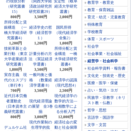
の現状分析
（関西大学経
安定性 （岐阜
教育学・教育史
（研究叢書
済政治研究所
経済大学研究
教育・保育雑誌
15）
研究双書29）
叢書）
800円
3,500円
2,000円
育児・幼児・児童教育
所得分配と賃
特殊教育
銀構造 （一
経済学史の哲
国民所得
学校教育
橋大学経済研
学（経済哲学
（現代経済学
究叢書4）
１）
全集2）
体育・スポーツ
1,200円
1,200円
1,000円
社会学
技術革新と企
所得分配と賃
業行動 （東京
計量分析の方
金構造 一橋
社会事業・社会福祉
大学産業経済
法 （実証経済
大学経済研究
経営学・社会科学
研究叢書）
学選書）
叢書4
社会科学資料・報告書
1,800円
3,500円
1,200円
実存主義 現
一般均衡と価
文化史・技術史・歴史
代のエスプリ
格 （数量経
経済学の認識
医療・医学・保健
（単行本）
済学選書 8）
（現代思想4）
占い・気功・ヨガ
700円
3,500円
2,500円
近代日本労働
現代経済学の
民族学・宗教学（キリ
者運動史
現代経済理論
数学的方法―
スト教・仏教）
（日本資本主
の展望 全3巻
位相数学によ
哲学・思想
義研究叢書）
揃
る分析入門
800円
3,000円
12,000円
言語学・国語学
現代作業制の
経済社会の変
文学・文芸
デュルケム社
生理学的批
動と社会保障