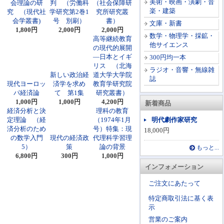
美術・映画・演劇・音
会理論の研
判 （労働科
（社会保障研
楽・建築
究 （現代社
学研究第2巻1
究所研究叢
会学叢書)
号 別刷）
書）
文庫・新書
1,800円
2,000円
2,000円
数学・物理学・採鉱・
高等継続教育
他サイエンス
の現代的展開
―日本とイギ
300円均一本
リス （北海
ラジオ・音響・無線雑
新しい政治経
道大学大学院
誌
現代ヨーロッ
済学を求め
教育学研究院
パ経済論
て 第1集
研究叢書）
1,000円
1,000円
4,200円
新着商品
経済分析と決
理科の教育
定理論 （経
（1974年1月
明代劇作家研究
済分析のため
号）特集：現
18,000円
の数学入門
現代の経済政
代理科学習理
5）
策
論の背景
もっと...
6,800円
300円
1,000円
インフォメーション
ご注文にあたって
特定商取引法に基く表
示
営業のご案内