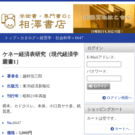
トップ
»
カタログ
»
経営学・社会科学
»
6647
【こ
アカウント情報
カートを見る
レジに進む
ログイン
こ
ケネー経済表研究（現代経済学
か
E-Mailアドレス:
叢書1）
ら
本
パスワード:
文】
著者名：
越村信三郎
出版元：
東洋経済新報社
刊行年：
昭和23年再版
ログイン画面へ
裸本。カド少スレ。本体。小口頁ヤケ多。紙
ショッピングカート
質悪。
カートは空です...
No.
6647
カートへ...
価格：
3,800円