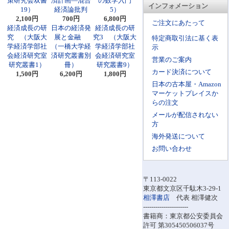
策研究会双書
済計画―混合
の数学入門
インフォメーション
19）
経済論批判
5）
2,100円
700円
6,800円
ご注文にあたって
経済成長の研
日本の経済発
経済成長の研
究 （大阪大
展と金融
究3 （大阪大
特定商取引法に基く表
学経済学部社
（一橋大学経
学経済学部社
示
会経済研究室
済研究叢書別
会経済研究室
営業のご案内
研究叢書1）
冊）
研究叢書9）
カード決済について
1,500円
6,200円
1,800円
日本の古本屋・Amazon
マーケットプレイスか
らの注文
メールが配信されない
方
海外発送について
お問い合わせ
〒113-0022
東京都文京区千駄木3-29-1
相澤書店
代表 相澤健次
----------------------
書籍商：東京都公安委員会
許可 第305450506037号