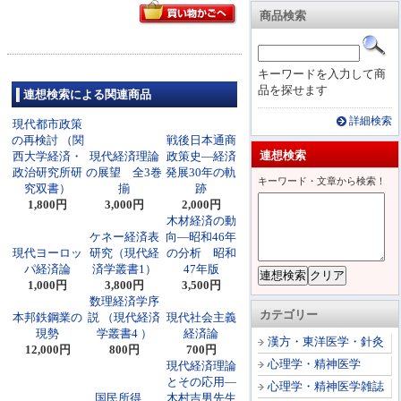
商品検索
キーワードを入力して商
品を探せます
連想検索による関連商品
詳細検索
現代都市政策
の再検討 （関
戦後日本通商
連想検索
西大学経済・
現代経済理論
政策史―経済
政治研究所研
の展望 全3巻
発展30年の軌
キーワード・文章から検索！
究双書）
揃
跡
1,800円
3,000円
2,000円
木材経済の動
ケネー経済表
向―昭和46年
現代ヨーロッ
研究（現代経
の分析 昭和
パ経済論
済学叢書1）
47年版
1,000円
3,800円
3,500円
数理経済学序
カテゴリー
本邦鉄鋼業の
説 （現代経済
現代社会主義
現勢
学叢書4 ）
経済論
漢方・東洋医学・針灸
12,000円
800円
700円
心理学・精神医学
現代経済理論
とその応用―
心理学・精神医学雑誌
国民所得
木村吉男先生