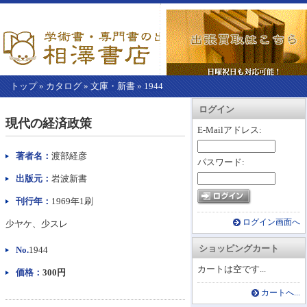
トップ
»
カタログ
»
文庫・新書
»
1944
【こ
アカウント情報
カートを見る
レジに進む
ログイン
こ
現代の経済政策
か
E-Mailアドレス:
ら
本
著者名：
渡部経彦
パスワード:
文】
出版元：
岩波新書
刊行年：
1969年1刷
ログイン画面へ
少ヤケ、少スレ
ショッピングカート
No.
1944
カートは空です...
価格：
300円
カートへ...