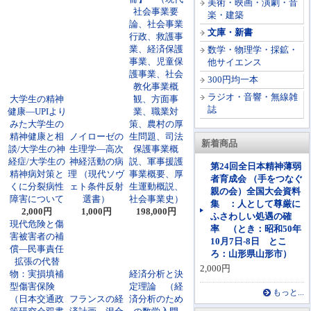
美術・映画・演劇・音
社会事業要
楽・建築
論、社会事業
文庫・新書
行政、救護事
業、経済保護
数学・物理学・採鉱・
事業、児童保
他サイエンス
護事業、社会
300円均一本
教化事業概
ラジオ・音響・無線雑
大学生の精神
観、方面事
誌
健康―UPIより
業、職業対
みた大学生の
策、農村の厚
精神健康と相
ノイローゼの
生問題、司法
新着商品
談/大学生の神
生理学―高次
保護事業概
経症/大学生の
神経活動の病
説、軍事援護
第24回全日本精神薄弱
精神病対策と
理 （現代ソヴ
事業概要、厚
者育成会 （手をつなぐ
くに分裂病性
ェト条件反射
生運動概説、
親の会）全国大会資料
障害について
選書）
社会事業史）
集 ：人として尊厳に
2,000円
1,000円
198,000円
ふさわしい処遇の確
現代危険と傷
率 （とき：昭和50年
害被害者の補
10月7日-8日 とこ
償―民事責任
ろ：山形県山形市）
拡張の代替
2,000円
物：実損填補
経済分析と決
型傷害保険
定理論 （経
もっと...
（日本交通政
フランスの経
済分析のため