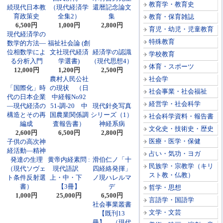
教育学・教育史
続現代日本教
（現代経済学
還暦記念論文
育政策史
全集2）
集
教育・保育雑誌
6,500円
1,000円
2,800円
育児・幼児・児童教育
現代経済学の
特殊教育
数学的方法―
福祉社会論 (創
位相数学によ
文社現代経済
経済学の認識
学校教育
る分析入門
学選書)
（現代思想4）
体育・スポーツ
12,000円
1,200円
2,500円
農村人民公社
社会学
「国際化」時
の現状 （日
社会事業・社会福祉
代の日本企業
中経報No92
経営学・社会科学
―現代経済の
51-調-20 中
現代針灸写真
構造とその再
国農業関係調
シリーズ（1）
社会科学資料・報告書
編成
査報告書）
神経系病
文化史・技術史・歴史
2,600円
6,500円
2,800円
医療・医学・保健
子供の高次神
経活動―精神
占い・気功・ヨガ
発達の生理
黄帝内経素問 :
滑伯仁ノ「十
民族学・宗教学（キリ
（現代ソヴェ
現代語訳
四経絡発揮」
スト教・仏教）
ト条件反射選
上・中・下
ノ現ハレルマ
書）
【3冊】
デ
哲学・思想
1,000円
25,000円
6,500円
言語学・国語学
社会事業叢書
文学・文芸
【既刊13
冊】 （現代