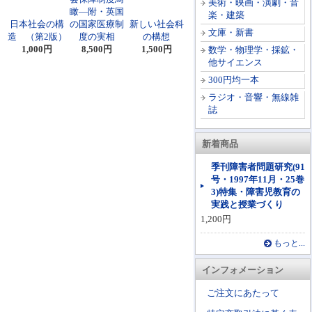
美術・映画・演劇・音
瞰―附・英国
楽・建築
日本社会の構
の国家医療制
新しい社会科
文庫・新書
造 （第2版）
度の実相
の構想
1,000円
8,500円
1,500円
数学・物理学・採鉱・
他サイエンス
300円均一本
ラジオ・音響・無線雑
誌
新着商品
季刊障害者問題研究(91
号・1997年11月・25巻
3)特集・障害児教育の
実践と授業づくり
1,200円
もっと...
インフォメーション
ご注文にあたって