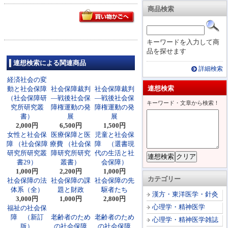
商品検索
キーワードを入力して商
品を探せます
連想検索による関連商品
詳細検索
経済社会の変
連想検索
動と社会保障
社会保障裁判
社会保障裁判
（社会保障研
―戦後社会保
―戦後社会保
キーワード・文章から検索！
究所研究叢
障権運動の発
障権運動の発
書）
展
展
2,000円
6,500円
1,500円
女性と社会保
医療保障と医
児童と社会保
障 （社会保障
療費 （社会保
障 （選書現
研究所研究叢
障研究所研究
代の生活と社
書29）
叢書）
会保障）
1,000円
2,200円
1,000円
カテゴリー
社会保障の法
社会保障の課
社会保障の先
体系（全）
題と財政
駆者たち
漢方・東洋医学・針灸
3,000円
1,000円
2,800円
心理学・精神医学
福祉の社会保
障 （新訂
老齢者のため
老齢者のため
心理学・精神医学雑誌
版）
の社会保障
の社会保障