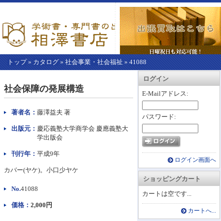
トップ
»
カタログ
»
社会事業・社会福祉
»
41088
【こ
アカウント情報
カートを見る
レジに進む
ログイン
こ
社会保障の発展構造
か
E-Mailアドレス:
ら
本
著者名：
藤澤益夫 著
パスワード:
文】
出版元：
慶応義塾大学商学会 慶應義塾大
学出版会
刊行年：
平成9年
ログイン画面へ
カバー(ヤケ)。小口少ヤケ
ショッピングカート
No.
41088
カートは空です...
価格：
2,000円
カートへ...