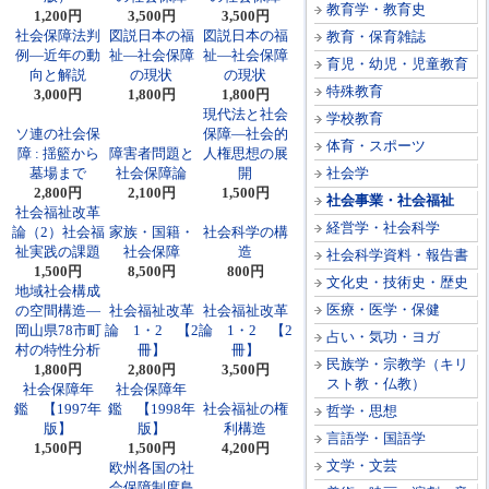
教育学・教育史
1,200円
3,500円
3,500円
社会保障法判
図説日本の福
図説日本の福
教育・保育雑誌
例―近年の動
祉―社会保障
祉―社会保障
育児・幼児・児童教育
向と解説
の現状
の現状
特殊教育
3,000円
1,800円
1,800円
現代法と社会
学校教育
ソ連の社会保
保障―社会的
体育・スポーツ
障 : 揺籃から
障害者問題と
人権思想の展
墓場まで
社会保障論
開
社会学
2,800円
2,100円
1,500円
社会事業・社会福祉
社会福祉改革
経営学・社会科学
論（2）社会福
家族・国籍・
社会科学の構
祉実践の課題
社会保障
造
社会科学資料・報告書
1,500円
8,500円
800円
文化史・技術史・歴史
地域社会構成
医療・医学・保健
の空間構造―
社会福祉改革
社会福祉改革
岡山県78市町
論 1・2 【2
論 1・2 【2
占い・気功・ヨガ
村の特性分析
冊】
冊】
民族学・宗教学（キリ
1,800円
2,800円
3,500円
スト教・仏教）
社会保障年
社会保障年
鑑 【1997年
鑑 【1998年
社会福祉の権
哲学・思想
版】
版】
利構造
言語学・国語学
1,500円
1,500円
4,200円
文学・文芸
欧州各国の社
会保障制度鳥