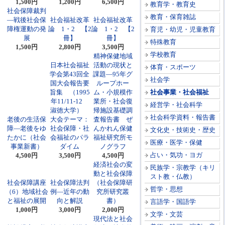
1,500円
1,200円
6,500円
教育学・教育史
社会保障裁判
教育・保育雑誌
―戦後社会保
社会福祉改革
社会福祉改革
障権運動の発
論 1・2 【2
論 1・2 【2
育児・幼児・児童教育
展
冊】
冊】
特殊教育
1,500円
2,800円
3,500円
学校教育
精神保健地域
日本社会福祉
活動の現状と
体育・スポーツ
学会第43回全
課題―95年グ
社会学
国大会報告要
ループホー
旨集 （1995
ム・小規模作
社会事業・社会福祉
年11/11-12
業所・社会復
経営学・社会科学
淑徳大学）
帰施設基礎調
社会科学資料・報告書
老後の生活保
大会テーマ：
査報告書 ぜ
障―老後をゆ
社会保障・社
んかれん保健
文化史・技術史・歴史
たかに（社会
会福祉のパラ
福祉研究所モ
医療・医学・保健
事業新書）
ダイム
ノグラフ
占い・気功・ヨガ
4,500円
3,500円
4,500円
経済社会の変
民族学・宗教学（キリ
動と社会保障
スト教・仏教）
社会保障講座
社会保障法判
（社会保障研
哲学・思想
（6）地域社会
例―近年の動
究所研究叢
と福祉の展開
向と解説
書）
言語学・国語学
1,000円
3,000円
2,000円
文学・文芸
現代法と社会