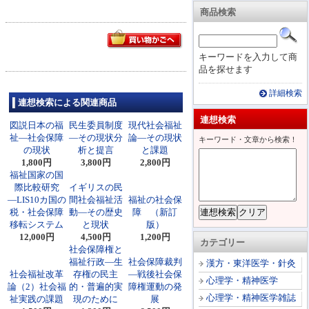
商品検索
キーワードを入力して商
品を探せます
詳細検索
連想検索による関連商品
連想検索
図説日本の福
民生委員制度
現代社会福祉
祉―社会保障
―その現状分
論―その現状
キーワード・文章から検索！
の現状
析と提言
と課題
1,800円
3,800円
2,800円
福祉国家の国
際比較研究
イギリスの民
―LIS10カ国の
間社会福祉活
福祉の社会保
税・社会保障
動―その歴史
障 （新訂
移転システム
と現状
版）
12,000円
4,500円
1,200円
カテゴリー
社会保障権と
福祉行政―生
社会保障裁判
漢方・東洋医学・針灸
社会福祉改革
存権の民主
―戦後社会保
心理学・精神医学
論（2）社会福
的・普遍的実
障権運動の発
心理学・精神医学雑誌
祉実践の課題
現のために
展