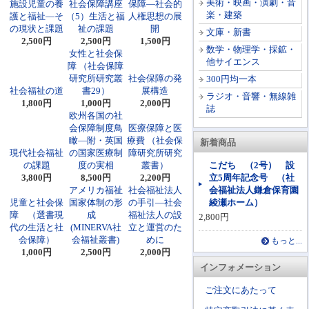
美術・映画・演劇・音
施設児童の養
社会保障講座
保障―社会的
楽・建築
護と福祉―そ
（5）生活と福
人権思想の展
の現状と課題
祉の課題
開
文庫・新書
2,500円
2,500円
1,500円
数学・物理学・採鉱・
女性と社会保
他サイエンス
障 （社会保障
研究所研究叢
社会保障の発
300円均一本
社会福祉の道
書29）
展構造
ラジオ・音響・無線雑
1,800円
1,000円
2,000円
誌
欧州各国の社
会保障制度鳥
医療保障と医
瞰―附・英国
療費 （社会保
新着商品
現代社会福祉
の国家医療制
障研究所研究
の課題
度の実相
叢書）
こだち （2号） 設
3,800円
8,500円
2,200円
立5周年記念号 （社
アメリカ福祉
社会福祉法人
会福祉法人鎌倉保育園
児童と社会保
国家体制の形
の手引―社会
綾瀬ホーム）
障 （選書現
成
福祉法人の設
2,800円
代の生活と社
(MINERVA社
立と運営のた
会保障）
会福祉叢書)
めに
もっと...
1,000円
2,500円
2,000円
インフォメーション
ご注文にあたって