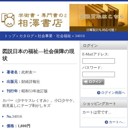
トップ
»
カタログ
»
社会事業・社会福祉
»
34016
【こ
アカウント情報
カートを見る
レジに進む
ログイン
こ
図説日本の福祉―社会保障の現
か
E-Mailアドレス:
状
ら
本
パスワード:
文】
著者名：
此村友一
出版元：
財経詳報社
刊行年：
昭和53年改訂版
ログイン画面へ
カバー（少ヤケスレくすみ）。小口少ヤケ。
ショッピングカート
前見返しにテープ剥がしキズ
カートは空です...
No.
34016
カートへ...
価格：
1,800円