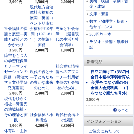
美術・映画・演劇・音
2,000円
1,500円
2,000円
楽・建築
現代地方自治
体社会福祉の
文庫・新書
展開―英国コ
数学・物理学・採鉱・
ベントリ市社
他サイエンス
社会福祉の課
会福祉部10年
児童と社会保
題と展望―実
間（1971-81
障 （選書現
300円均一本
践と政策との
年）の施策と
代の生活と社
ラジオ・音響・無線雑
かかわり
実務
会保障）
誌
3,500円
2,800円
1,000円
障害をもつ人
の学習権保障
新着商品
とノーマライ
社会福祉情報
ゼーションの
現代の親と子
論へのアプロ
自立に向けて : 第37回
課題 (明治大
―子どもたち
ーチ―利用者
全日本精神薄弱者育成
学人文科学研
の豊かな未来
本位の社会福
会(手をつなぐ親の会)
究所叢書)
のために
祉のために
全国大会資料集 （手
5,800円
2,400円
2,000円
をつなぐ親たち号外）
現代をひらく
3,800円
福祉―障害児
の地域福祉・
もっと...
その理論と実
社会福祉の権
現代社会福祉
践
利構造
の課題
インフォメーション
1,000円
4,200円
3,800円
体育科・主体
ご注文にあたって