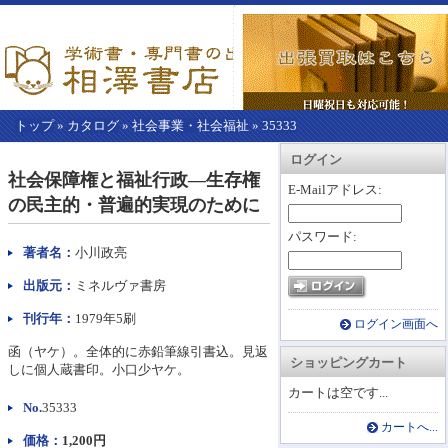
トップ
»
カタログ
»
社会事業・社会福祉
»
35333
【こ
アカウント情報
カートを見る
レジに進む
ログイン
こ
社会保障権と福祉行政―生存権
か
E-Mailアドレス:
の民主的・普遍的実現のために
ら
本
パスワード:
文】
著者名：
小川政亮
出版元：
ミネルヴァ書房
刊行年：
1979年5刷
ログイン画面へ
函（ヤケ）。全体的に赤鉛筆線引書込。見返
ショッピングカート
しに個人蔵書印。小口少ヤケ。
カートは空です...
No.
35333
カートへ...
価格：
1,200円