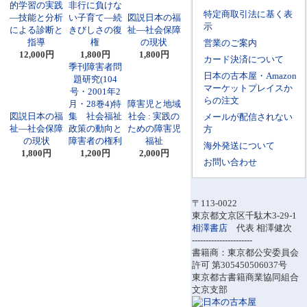
的学習の実践
非行に負けな
特定商取引法に基く表
―技能と分析
い子育て―続
図説日本の福
示
による診断と
きびしさの復
祉―社会保障
指導
権
の現状
営業のご案内
12,000円
1,800円
1,800円
カード決済について
季刊障害者問
日本の古本屋・Amazon
題研究(104
マーケットプレイスか
号・2001年2
らの注文
月・28巻4)特
障害児と地域
図説日本の福
集 社会福祉
社会 : 実践の
メールが配信されない
祉―社会保障
政策の動向と
ための障害児
方
の現状
障害者の権利
福祉
海外発送について
1,800円
1,200円
2,000円
お問い合わせ
〒113-0022
東京都文京区千駄木3-29-1
相澤書店
代表 相澤健次
----------------------
書籍商：東京都公安委員会
許可 第305450506037号
東京都古書籍商業協同組合
文京支部