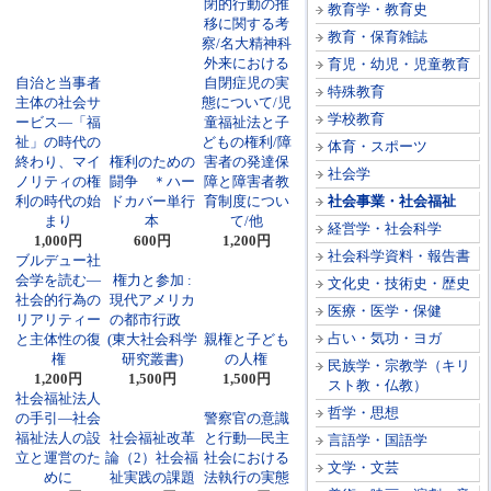
閉的行動の推
教育学・教育史
移に関する考
教育・保育雑誌
察/名大精神科
外来における
育児・幼児・児童教育
自治と当事者
自閉症児の実
特殊教育
主体の社会サ
態について/児
学校教育
ービス―「福
童福祉法と子
祉」の時代の
どもの権利/障
体育・スポーツ
終わり、マイ
権利のための
害者の発達保
社会学
ノリティの権
闘争 ＊ハー
障と障害者教
利の時代の始
ドカバー単行
育制度につい
社会事業・社会福祉
まり
本
て/他
経営学・社会科学
1,000円
600円
1,200円
社会科学資料・報告書
ブルデュー社
会学を読む―
権力と参加 :
文化史・技術史・歴史
社会的行為の
現代アメリカ
医療・医学・保健
リアリティー
の都市行政
占い・気功・ヨガ
と主体性の復
(東大社会科学
親権と子ども
権
研究叢書)
の人権
民族学・宗教学（キリ
1,200円
1,500円
1,500円
スト教・仏教）
社会福祉法人
哲学・思想
の手引―社会
警察官の意識
福祉法人の設
社会福祉改革
と行動―民主
言語学・国語学
立と運営のた
論（2）社会福
社会における
文学・文芸
めに
祉実践の課題
法執行の実態