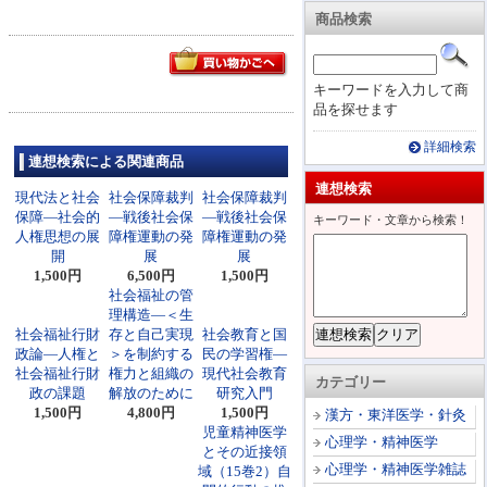
商品検索
キーワードを入力して商
品を探せます
詳細検索
連想検索による関連商品
連想検索
現代法と社会
社会保障裁判
社会保障裁判
保障―社会的
―戦後社会保
―戦後社会保
キーワード・文章から検索！
人権思想の展
障権運動の発
障権運動の発
開
展
展
1,500円
6,500円
1,500円
社会福祉の管
理構造―＜生
社会福祉行財
存と自己実現
社会教育と国
政論―人権と
＞を制約する
民の学習権―
社会福祉行財
権力と組織の
現代社会教育
カテゴリー
政の課題
解放のために
研究入門
1,500円
4,800円
1,500円
漢方・東洋医学・針灸
児童精神医学
心理学・精神医学
とその近接領
心理学・精神医学雑誌
域（15巻2）自