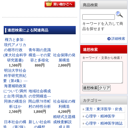
商品検索
キーワードを入力して商
品を探せます
連想検索による関連商品
詳細検索
権力と参加 :
現代アメリカ
連想検索
の都市行政
青年期の意識
(東大社会科学
構造―その変
社会保障の発
キーワード・文章から検索！
研究叢書)
容と多様化
展構造
1,500円
800円
2,000円
明治大学社会
科学研究所紀
要（第4集）―
海運補助政策
について/満州
地域社会構成
と台湾/同族共
の空間構造―
カテゴリー
同体の構造分
岡山県78市町
社会福祉の権
析/ほか
村の特性分析
利構造
漢方・東洋医学・針灸
2,500円
1,800円
4,200円
心理学・精神医学
精研式主題構
日本社会の構
新しい社会科
成検査解説
心理学・精神医学雑誌
造 （第2版）
の構想
成人用