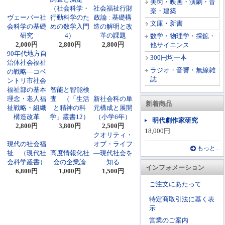
美術・映画・演劇・音
（社会科学・
社会福祉行財
楽・建築
ヴェーバー社
行動科学のた
政論 : 基礎構
文庫・新書
会科学の基礎
めの数学入門
造の解明と改
研究
4）
革の課題
数学・物理学・採鉱・
2,000円
2,800円
2,800円
他サイエンス
90年代地方自
300円均一本
治体社会福祉
ラジオ・音響・無線雑
の戦略―コベ
誌
ントリ市社会
福祉部の基本
智能と智能検
理念・老人福
査 （「生活
新社会科の単
新着商品
祉戦略・組織
と精神の科
元構成と展開
構造改革
学」叢書12）
（小学6年）
明代劇作家研究
2,800円
3,800円
2,500円
18,000円
クオリティ・
現代の社会福
オブ・ライフ
もっと...
祉 （現代社
高度情報化社
―現代社会を
会科学叢書）
会の企業論
知る
インフォメーション
6,800円
1,000円
1,500円
ご注文にあたって
特定商取引法に基く表
示
営業のご案内