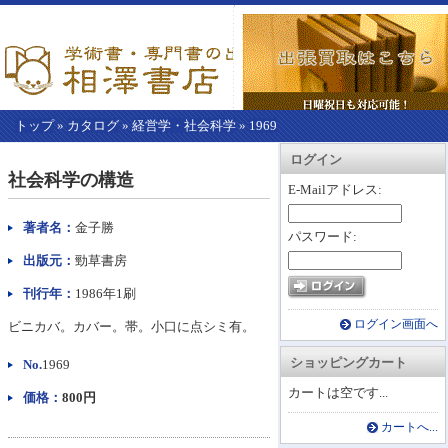
トップ
»
カタログ
»
経営学・社会科学
»
1969
【こ
アカウント情報
カートを見る
レジに進む
ログイン
こ
社会科学の構造
か
E-Mailアドレス:
ら
本
著者名：
金子勝
パスワード:
文】
出版元：
勁草書房
刊行年：
1986年1刷
ログイン画面へ
ビニカバ。カバー。帯。小口に点シミ有。
ショッピングカート
No.
1969
カートは空です...
価格：
800円
カートへ...