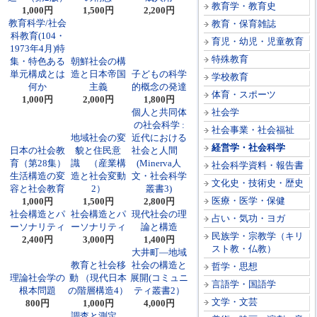
教育学・教育史
1,000円
1,500円
2,200円
教育科学/社会
教育・保育雑誌
科教育(104・
育児・幼児・児童教育
1973年4月)特
特殊教育
集・特色ある
朝鮮社会の構
単元構成とは
造と日本帝国
子どもの科学
学校教育
何か
主義
的概念の発達
体育・スポーツ
1,000円
2,000円
1,800円
個人と共同体
社会学
の社会科学 :
社会事業・社会福祉
地域社会の変
近代における
経営学・社会科学
日本の社会教
貌と住民意
社会と人間
育（第28集）
識 （産業構
(Minerva人
社会科学資料・報告書
生活構造の変
造と社会変動
文・社会科学
文化史・技術史・歴史
容と社会教育
2）
叢書3)
医療・医学・保健
1,000円
1,500円
2,800円
社会構造とパ
社会構造とパ
現代社会の理
占い・気功・ヨガ
ーソナリティ
ーソナリティ
論と構造
民族学・宗教学（キリ
2,400円
3,000円
1,400円
スト教・仏教）
大井町―地域
教育と社会移
社会の構造と
哲学・思想
理論社会学の
動 （現代日本
展開(コミュニ
言語学・国語学
根本問題
の階層構造4）
ティ叢書2）
文学・文芸
800円
1,000円
4,000円
調査と測定