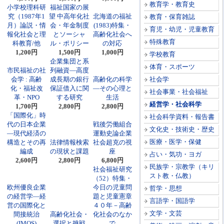
教育学・教育史
小学校理科研
福祉国家の展
究（1987年1
望 中高年化社
北海道の福祉
教育・保育雑誌
月）論説・情
会・年金制度
(1983)特集・
育児・幼児・児童教育
報化社会と理
とソーシャ
高齢化社会へ
特殊教育
科教育/他
ル・ポリシー
の対応
1,200円
1,500円
1,000円
学校教育
企業集団と系
体育・スポーツ
市民福祉の社
列融資―高度
会学 : 高齢
成長期の銀行
高齢化の科学
社会学
化・福祉改
保証借入に関
―その心理と
社会事業・社会福祉
革・NPO
する研究
生活
経営学・社会科学
1,700円
2,800円
2,800円
「国際化」時
社会科学資料・報告書
代の日本企業
戦後労働組合
文化史・技術史・歴史
―現代経済の
運動史論企業
医療・医学・保健
構造とその再
法律情報検索
社会超克の視
編成
の現状と課題
座
占い・気功・ヨガ
2,600円
2,800円
6,800円
民族学・宗教学（キリ
社会福祉研究
スト教・仏教）
（52）特集・
欧州優良企業
今日の児童問
哲学・思想
の経営学―経
題と児童憲章
言語学・国語学
営の国際化と
４０年－高齢
文学・文芸
間接統治
高齢化社会・
化社会のなか
(IMOS)
選択と挑戦
で