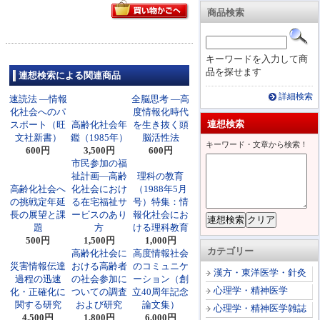
商品検索
キーワードを入力して商
品を探せます
連想検索による関連商品
詳細検索
速読法 ―情報
全脳思考 ―高
化社会へのパ
度情報化時代
連想検索
スポート（旺
高齢化社会年
を生き抜く頭
文社新書）
鑑（1985年）
脳活性法
キーワード・文章から検索！
600円
3,500円
600円
市民参加の福
祉計画―高齢
理科の教育
高齢化社会へ
化社会におけ
（1988年5月
の挑戦定年延
る在宅福祉サ
号）特集：情
長の展望と課
ービスのあり
報化社会にお
題
方
ける理科教育
500円
1,500円
1,000円
カテゴリー
高齢化社会に
高度情報社会
災害情報伝達
おける高齢者
のコミュニケ
漢方・東洋医学・針灸
過程の迅速
の社会参加に
ーション（創
心理学・精神医学
化・正確化に
ついての調査
立40周年記念
関する研究
および研究
論文集）
心理学・精神医学雑誌
4,500円
1,800円
6,000円