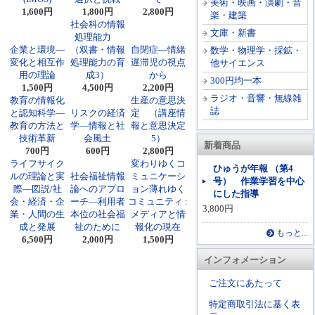
美術・映画・演劇・音
1,600円
1,800円
2,800円
楽・建築
社会科の情報
文庫・新書
処理能力
企業と環境―
（双書・情報
自閉症―情緒
数学・物理学・採鉱・
変化と相互作
処理能力の育
遅滞児の視点
他サイエンス
用の理論
成3）
から
300円均一本
1,500円
4,500円
2,200円
ラジオ・音響・無線雑
教育の情報化
生産の意思決
誌
と認知科学―
リスクの経済
定 （講座情
教育の方法と
学―情報と社
報と意思決定
技術革新
会風土
5）
新着商品
700円
600円
2,800円
ライフサイク
変わりゆくコ
ひゅうが年報 （第4
ルの理論と実
社会福祉情報
ミュニケーシ
号） 作業学習を中心
際―図説/社
論へのアプロ
ョン薄れゆく
にした指導
会・経済・企
ーチ―利用者
コミュニティ :
3,800円
業・人間の生
本位の社会福
メディアと情
成と発展
祉のために
報化の現在
もっと...
6,500円
2,000円
1,500円
インフォメーション
ご注文にあたって
特定商取引法に基く表