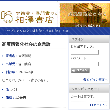
トップ
»
カタログ
»
経営学・社会科学
»
1498
【こ
アカウント情報
カートを見る
レジに進む
ログイン
こ
高度情報化社会の企業論
か
E-Mailアドレス:
ら
本
著者名：
大西勝明
パスワード:
文】
出版元：
森山書店
刊行年：
1990年3刷
ログイン画面へ
ビニカバ、カバー（背ヤケ有）。
ショッピングカート
No.
1498
カートは空です...
価格：
1,000円
カートへ...