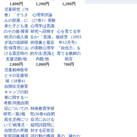
1,800円
1,200円
1,200円
児童研究（78
巻）「ぞうさ
心理学評論
んの部屋」に
（27巻1）実験
来た子ども達
心理学は意識
のその後-障害
研究へ回帰す
心を育てる学
幼児の成人過
るか/「意識」
級経営 （2003
ぎ迄の追跡研
的現象と最近
年12月号）
究/保育所にお
の実験心理学
「自信力」を
ける震災時の
的方法/意識と
育てる教師の
支援活動/他
内観/他
助言
2,000円
2,000円
700円
児童精神医学
とその近接領
域（18巻4）
自閉症児療育
キャンプの効
果に関する一
考察/同胞自閉
症についての
特殊教育学研
研究―第2報
究(36巻4)自閉
双生児例につ
症児における
いて/精薄児・
疑問詞質問に
自閉児の早期
対する応答言
学習訓練/構音
語行動の獲得
真の「確かな