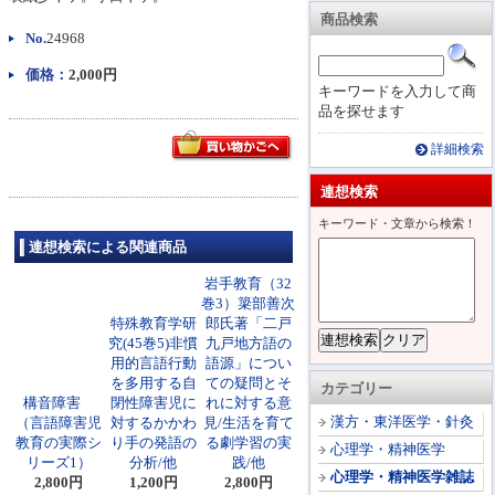
商品検索
No.
24968
価格：
2,000円
キーワードを入力して商
品を探せます
詳細検索
連想検索
キーワード・文章から検索！
連想検索による関連商品
岩手教育（32
巻3）簗部善次
特殊教育学研
郎氏著「二戸
究(45巻5)非慣
九戸地方語の
用的言語行動
語源」につい
を多用する自
ての疑問とそ
カテゴリー
構音障害
閉性障害児に
れに対する意
漢方・東洋医学・針灸
（言語障害児
対するかかわ
見/生活を育て
教育の実際シ
り手の発語の
る劇学習の実
心理学・精神医学
リーズ1）
分析/他
践/他
心理学・精神医学雑誌
2,800円
1,200円
2,800円