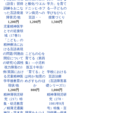
（語音）習得
と般化/ウエル
学力」を育て
訓練をおこな
ドニッヒ-ホフ
る―子どもの
った言語発達
マン病児への
学びをひらく
障害児/他
言語・・
授業づくり
1,200円
1,200円
1,500円
児童精神医学
とその近接領
域（17巻3）
「こども」の
精神療法にお
ける言語表現
の問題/同胞自
こどもの心を
閉症について
育てる（第四
の研究/心因性
集）―小児科
視力障害の3
医五十年目/
例/英国におけ
「育てる」と
学校における
る児童精神医
は何か/知育の
言語治療
学卒後教育の
めざすもの/ほ
（言語障害基
現状/他
か
礎シリーズ1）
1,200円
800円
1,000円
精神薄弱児研
精神薄弱児研
究（217）特
究（278・
集・幼児教育
1981年9月
／精薄児通園
号）特集・言
施設・茨木市
障害をもつ人
語指導―発達