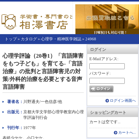
トップ
»
カタログ
»
心理学・精神医学雑誌
»
24968
【こ
アカウント情報
カートを見る
レジに進む
ログイン
こ
心理学評論（20巻1）「言語障害
か
E-Mailアドレス:
をもつ子ども」を育てる-「言語
ら
本
治療」の批判と言語障害児の対
パスワード:
文】
策/外科的治療を必要とする音声
言語障害
ログイン画面へ
著者名：
川野通夫/一色信彦/他
出版元：
京都大学文学部心理学教室内心理
ショッピングカート
学評論刊行会
カートは空です...
刊行年：
1977年
カートへ...
表紙少ヤケ。小口ヤケ。