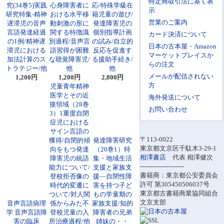
特定商取引法に基く表
究(34巻5)実践
心身障害者に
応/特殊学級在
示
研究特集-精神
おける水平移
籍児童の遊び/
営業のご案内
遅滞児の音声
動刺激の形に
発達障害児の
言語発達経過
関する特徴識
個別指導計画
カード決済について
の1例/精神遅
別過程/音声言
の試み/自立的
日本の古本屋・Amazon
滞児における
語習得が困難
反応を促進す
マーケットプレイスか
加法計算のス
な聴覚障害児/
る援助手続き/
らの注文
トラテジー/他
他
他
メールが配信されない
1,200円
1,200円
2,800円
方
児童青年精神
医学とその近
海外発送について
接領域（28巻
お問い合わせ
3）1重度自閉
症児における
サイン言語の
〒113-0022
獲得/自閉的傾
発達障害研究
東京都文京区千駄木3-29-1
向をもつ発達
（20巻1）特
相澤書店
代表 相澤健次
障害児の統語
集・地域生活
----------------------
能力について/
支援と家族支
書籍商：東京都公安委員会
登校拒否像の
援―自閉性障
許可 第305450506037号
時代的変遷に
害を持つ子ど
東京都古書籍商業協同組合
ついて/対人関
もの学童期の
文京支部
音声言語病理
係からみた不
家族支援/知的
学 音声言語障
登校児童の入
障害者の兄弟
害の臨床
所治療過程/他
姉妹の・・