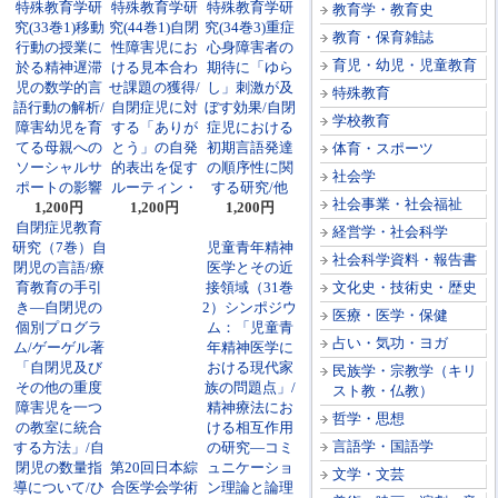
特殊教育学研
特殊教育学研
特殊教育学研
教育学・教育史
究(33巻1)移動
究(44巻1)自閉
究(34巻3)重症
教育・保育雑誌
行動の授業に
性障害児にお
心身障害者の
育児・幼児・児童教育
於る精神遅滞
ける見本合わ
期待に「ゆら
児の数学的言
せ課題の獲得/
し」刺激が及
特殊教育
語行動の解析/
自閉症児に対
ぼす効果/自閉
学校教育
障害幼児を育
する「ありが
症児における
てる母親への
とう」の自発
初期言語発達
体育・スポーツ
ソーシャルサ
的表出を促す
の順序性に関
社会学
ポートの影響
ルーティン・
する研究/他
社会事業・社会福祉
1,200円
1,200円
1,200円
自閉症児教育
経営学・社会科学
研究（7巻）自
児童青年精神
社会科学資料・報告書
閉児の言語/療
医学とその近
育教育の手引
接領域（31巻
文化史・技術史・歴史
き―自閉児の
2）シンポジウ
医療・医学・保健
個別プログラ
ム：「児童青
占い・気功・ヨガ
ム/ゲーゲル著
年精神医学に
「自閉児及び
おける現代家
民族学・宗教学（キリ
その他の重度
族の問題点」/
スト教・仏教）
障害児を一つ
精神療法にお
哲学・思想
の教室に統合
ける相互作用
言語学・国語学
する方法」/自
の研究―コミ
閉児の数量指
第20回日本綜
ュニケーショ
文学・文芸
導について/ひ
合医学会学術
ン理論と論理