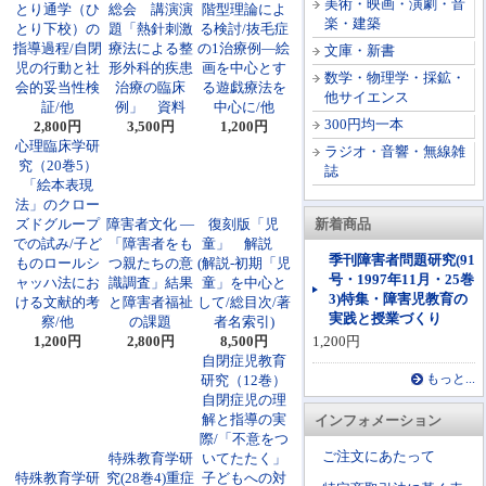
美術・映画・演劇・音
とり通学（ひ
総会 講演演
階型理論によ
楽・建築
とり下校）の
題「熱針刺激
る検討/抜毛症
指導過程/自閉
療法による整
の1治療例―絵
文庫・新書
児の行動と社
形外科的疾患
画を中心とす
数学・物理学・採鉱・
会的妥当性検
治療の臨床
る遊戯療法を
他サイエンス
証/他
例」 資料
中心に/他
300円均一本
2,800円
3,500円
1,200円
心理臨床学研
ラジオ・音響・無線雑
究（20巻5）
誌
「絵本表現
法」のクロー
ズドグループ
障害者文化 ―
復刻版「児
新着商品
での試み/子ど
「障害者をも
童」 解説
季刊障害者問題研究(91
ものロールシ
つ親たちの意
(解説-初期「児
号・1997年11月・25巻
ャッハ法にお
識調査」結果
童」を中心と
3)特集・障害児教育の
ける文献的考
と障害者福祉
して/総目次/著
実践と授業づくり
察/他
の課題
者名索引)
1,200円
2,800円
8,500円
1,200円
自閉症児教育
研究（12巻）
もっと...
自閉症児の理
解と指導の実
インフォメーション
際/「不意をつ
ご注文にあたって
特殊教育学研
いてたたく」
特殊教育学研
究(28巻4)重症
子どもへの対