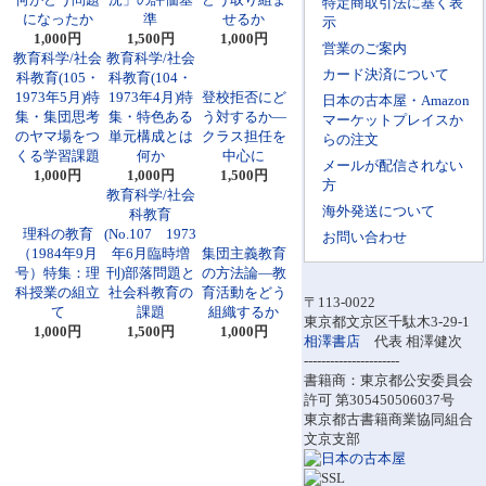
特定商取引法に基く表
になったか
準
せるか
示
1,000円
1,500円
1,000円
営業のご案内
教育科学/社会
教育科学/社会
カード決済について
科教育(105・
科教育(104・
1973年5月)特
1973年4月)特
登校拒否にど
日本の古本屋・Amazon
集・集団思考
集・特色ある
う対するか―
マーケットプレイスか
のヤマ場をつ
単元構成とは
クラス担任を
らの注文
くる学習課題
何か
中心に
メールが配信されない
1,000円
1,000円
1,500円
方
教育科学/社会
海外発送について
科教育
理科の教育
(No.107 1973
お問い合わせ
（1984年9月
年6月臨時増
集団主義教育
号）特集：理
刊)部落問題と
の方法論―教
科授業の組立
社会科教育の
育活動をどう
〒113-0022
て
課題
組織するか
東京都文京区千駄木3-29-1
1,000円
1,500円
1,000円
相澤書店
代表 相澤健次
----------------------
書籍商：東京都公安委員会
許可 第305450506037号
東京都古書籍商業協同組合
文京支部