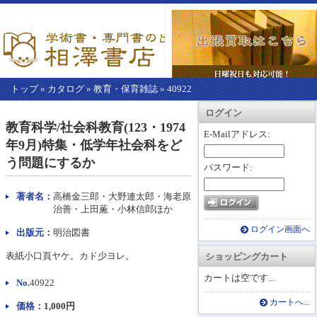
トップ
»
カタログ
»
教育・保育雑誌
»
40922
【こ
アカウント情報
カートを見る
レジに進む
ログイン
こ
教育科学/社会科教育(123・1974
か
E-Mailアドレス:
年9月)特集・低学年社会科をど
ら
本
う問題にするか
パスワード:
文】
著者名：
高橋金三郎・大野連太郎・海老原
治善・上田薫・小林信郎ほか
ログイン画面へ
出版元：
明治図書
表紙小口頁ヤケ。カド少ヨレ。
ショッピングカート
カートは空です...
No.
40922
カートへ...
価格：
1,000円