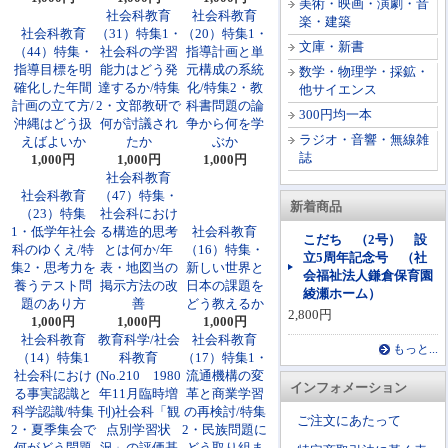
美術・映画・演劇・音
社会科教育
社会科教育
楽・建築
社会科教育
（31）特集1・
（20）特集1・
文庫・新書
（44）特集・
社会科の学習
指導計画と単
指導目標を明
能力はどう発
元構成の系統
数学・物理学・採鉱・
確化した年間
達するか/特集
化/特集2・教
他サイエンス
計画の立て方/
2・文部教研で
科書問題の論
300円均一本
沖縄はどう扱
何が討議され
争から何を学
ラジオ・音響・無線雑
えばよいか
たか
ぶか
誌
1,000円
1,000円
1,000円
社会科教育
社会科教育
（47）特集・
新着商品
（23）特集
社会科におけ
1・低学年社会
る構造的思考
社会科教育
こだち （2号） 設
科のゆくえ/特
とは何か/年
（16）特集・
立5周年記念号 （社
集2・思考力を
表・地図当の
新しい世界と
会福祉法人鎌倉保育園
養うテスト問
掲示方法の改
日本の課題を
綾瀬ホーム）
題のあり方
善
どう教えるか
2,800円
1,000円
1,000円
1,000円
社会科教育
教育科学/社会
社会科教育
もっと...
（14）特集1
科教育
（17）特集1・
社会科におけ
(No.210 1980
流通機構の変
インフォメーション
る事実認識と
年11月臨時増
革と商業学習
科学認識/特集
刊)社会科「観
の再検討/特集
ご注文にあたって
2・夏季集会で
点別学習状
2・民族問題に
何がどう問題
況」の評価基
どう取り組ま