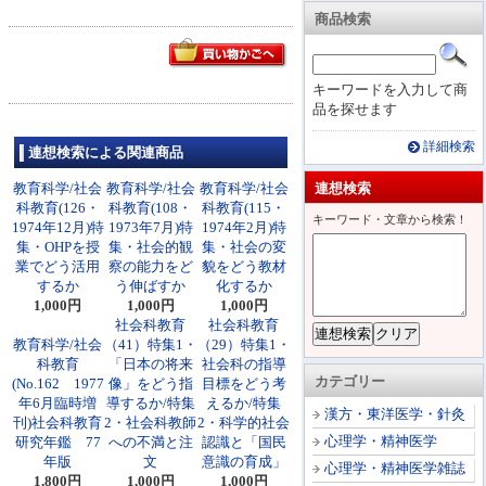
商品検索
キーワードを入力して商
品を探せます
詳細検索
連想検索による関連商品
教育科学/社会
教育科学/社会
教育科学/社会
連想検索
科教育(126・
科教育(108・
科教育(115・
キーワード・文章から検索！
1974年12月)特
1973年7月)特
1974年2月)特
集・OHPを授
集・社会的観
集・社会の変
業でどう活用
察の能力をど
貌をどう教材
するか
う伸ばすか
化するか
1,000円
1,000円
1,000円
社会科教育
社会科教育
教育科学/社会
（41）特集1・
（29）特集1・
科教育
「日本の将来
社会科の指導
カテゴリー
(No.162 1977
像」をどう指
目標をどう考
年6月臨時増
導するか/特集
えるか/特集
漢方・東洋医学・針灸
刊)社会科教育
2・社会科教師
2・科学的社会
心理学・精神医学
研究年鑑 77
への不満と注
認識と「国民
年版
文
意識の育成」
心理学・精神医学雑誌
1,800円
1,000円
1,000円