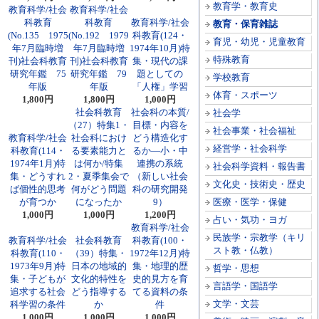
教育学・教育史
教育科学/社会
教育科学/社会
科教育
科教育
教育科学/社会
教育・保育雑誌
(No.135 1975
(No.192 1979
科教育(124・
育児・幼児・児童教育
年7月臨時増
年7月臨時増
1974年10月)特
特殊教育
刊)社会科教育
刊)社会科教育
集・現代の課
研究年鑑 75
研究年鑑 79
題としての
学校教育
年版
年版
「人権」学習
体育・スポーツ
1,800円
1,800円
1,000円
社会科教育
社会科の本質/
社会学
（27）特集1・
目標・内容を
社会事業・社会福祉
教育科学/社会
社会科におけ
どう構造化す
経営学・社会科学
科教育(114・
る要素能力と
るか―小・中
1974年1月)特
は何か/特集
連携の系統
社会科学資料・報告書
集・どうすれ
2・夏季集会で
（新しい社会
文化史・技術史・歴史
ば個性的思考
何がどう問題
科の研究開発
が育つか
になったか
9）
医療・医学・保健
1,000円
1,000円
1,200円
占い・気功・ヨガ
教育科学/社会
民族学・宗教学（キリ
教育科学/社会
社会科教育
科教育(100・
スト教・仏教）
科教育(110・
（39）特集・
1972年12月)特
1973年9月)特
日本の地域的
集・地理的歴
哲学・思想
集・子どもが
文化的特性を
史的見方を育
言語学・国語学
追求する社会
どう指導する
てる資料の条
文学・文芸
科学習の条件
か
件
1,000円
1,000円
1,000円