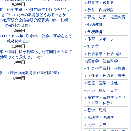
教育学・教育史
6,500円
育―研究主題：心身に障害を持つ子どもた
教育・保育雑誌
生きていくための教育はどうあるべきか
育児・幼児・児童教育
幌市教育研究協議会研究紀要第19集―札幌市
特殊教育
の教科外研究）
1,000円
学校教育
115・1974年2月)特集・社会の変貌をどう
体育・スポーツ
教材化するか
1,000円
社会学
特集・指導目標を明確化した年間計画の立て
社会事業・社会福祉
/沖縄はどう扱えばよいか
経営学・社会科学
1,000円
社会科学資料・報告書
導 （精神薄弱教育実践事例集2集）
文化史・技術史・歴史
3,800円
医療・医学・保健
占い・気功・ヨガ
民族学・宗教学（キリ
スト教・仏教）
哲学・思想
言語学・国語学
文学・文芸