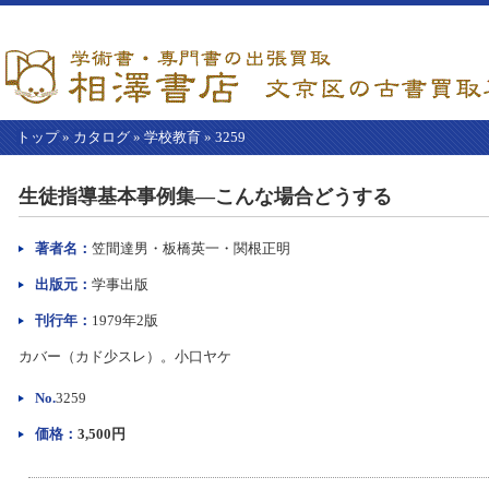
トップ
»
カタログ
»
学校教育
»
3259
【こ
こ
生徒指導基本事例集―こんな場合どうする
か
ら
本
著者名：
笠間達男・板橋英一・関根正明
文】
出版元：
学事出版
刊行年：
1979年2版
カバー（カド少スレ）。小口ヤケ
No.
3259
価格：
3,500円