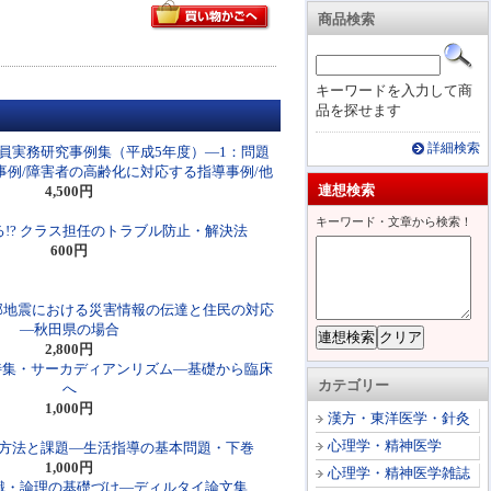
商品検索
キーワードを入力して商
品を探せます
詳細検索
員実務研究事例集（平成5年度）―1：問題
事例/障害者の高齢化に対応する指導事例/他
連想検索
4,500円
キーワード・文章から検索！
!? クラス担任のトラブル防止・解決法
600円
中部地震における災害情報の伝達と住民の対応
―秋田県の場合
2,800円
）特集・サーカディアンリズム―基礎から臨床
カテゴリー
へ
1,000円
漢方・東洋医学・針灸
心理学・精神医学
方法と課題―生活指導の基本問題・下巻
1,000円
心理学・精神医学雑誌
識・論理の基礎づけ―ディルタイ論文集