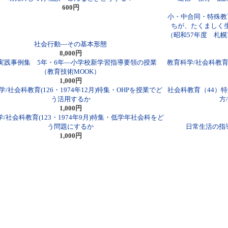
600円
小・中合同・特殊教
ちが、たくましく
（昭和57年度 札
社会行動―その基本形態
8,000円
実践事例集 5年・6年―小学校新学習指導要領の授業
教育科学/社会科教育(
（教育技術MOOK）
1,000円
/社会科教育(126・1974年12月)特集・OHPを授業でど
社会科教育（44）
う活用するか
方
1,000円
/社会科教育(123・1974年9月)特集・低学年社会科をど
う問題にするか
日常生活の指
1,000円