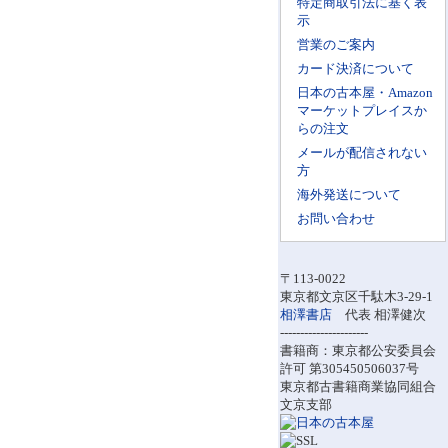
特定商取引法に基く表
示
営業のご案内
カード決済について
日本の古本屋・Amazon
マーケットプレイスか
らの注文
メールが配信されない
方
海外発送について
お問い合わせ
〒113-0022
東京都文京区千駄木3-29-1
相澤書店
代表 相澤健次
----------------------
書籍商：東京都公安委員会
許可 第305450506037号
東京都古書籍商業協同組合
文京支部