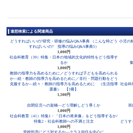
連想検索による関連商品
どうすればいいの?研究・研修の悩みQ&A事典 （こんな時どう
小児の
すればいいの? 指導の悩みQ&A事典5）
1,000円
社会科教育（39）特集・日本の地域的文化的特性をどう指導す
るか
1,000円
教師の指導力を高めるために／どうすれば子どもを高められる
か―続・教師の指導力を高めるために／非行・問題行動をどう
克服するか―続々・教師の指導力を高めるために （生活指導
社会科
選書） 【3冊】
1,500円
自閉症児への架橋―どう理解しどう導くか
班
1,000円
社会科教育（41）特集1・「日本の将来像」をどう指導するか/
特集2・社会科教師への不満と注文
どうす
1,000円
登校拒否にどう対するか―クラス担任を中心に