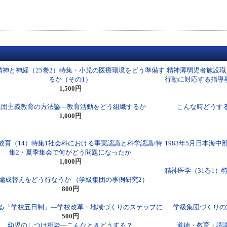
精神と神経（25巻2）特集・小児の医療環境をどう準備す
精神薄弱児者施設職
るか（その1）
行動に対応する指導
1,500円
集団主義教育の方法論―教育活動をどう組織するか
こんな時どうする
1,000円
教育（14）特集1社会科における事実認識と科学認識/特
1983年5月日本海
集2・夏季集会で何がどう問題になったか
1,000円
精神医学（31巻1
編成替えをどう行なうか （学級集団の事例研究2）
800円
る「学校五日制」―学校改革・地域づくりのステップに
学級集団づくりの
500円
幼児のしつけ相談―こんなときどうする？
道徳・教育・認