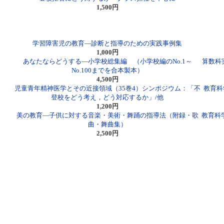
1,500円
学習障害児の教育―診断と指導のための実践事例集
1,000円
あなたならどうする―小学校総集編 （小学校編のNo.1～
算数科
No.100までを合本製本）
4,500円
児童青年精神医学とその近接領域（35巻4）シンポジウム：「不
教育科学
登校をどう考え，どう対応するか」/他
1,200円
美の教育―子供に対する音楽・美術・舞踊の指導法（附録・歌
教育科学
曲・舞曲集）
2,500円