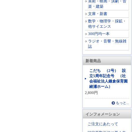
美術・映画・演劇・音
楽・建築
文庫・新書
数学・物理学・採鉱・
他サイエンス
300円均一本
ラジオ・音響・無線雑
誌
新着商品
こだち （2号） 設
立5周年記念号 （社
会福祉法人鎌倉保育園
綾瀬ホーム）
2,800円
もっと...
インフォメーション
ご注文にあたって