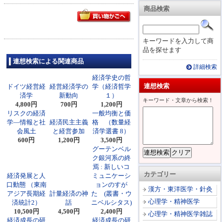
商品検索
キーワードを入力して商
品を探せます
連想検索による関連商品
詳細検索
経済学史の哲
連想検索
ドイツ経営経
経営経済学の
学（経済哲学
済学
新動向
１）
キーワード・文章から検索！
4,800円
700円
1,200円
リスクの経済
一般均衡と価
学―情報と社
経済民主主義
格 （数量経
会風土
と経営参加
済学選書 8）
600円
1,200円
3,500円
グーテンベル
ク銀河系の終
焉 : 新しいコ
カテゴリー
経済発展と人
ミュニケーシ
口動態 （東南
ョンのすが
漢方・東洋医学・針灸
アジア長期経
計量経済の神
た (叢書・ウ
心理学・精神医学
済統計2）
話
ニベルシタス)
10,500円
4,500円
2,400円
心理学・精神医学雑誌
経済成長の研
経済成長の研