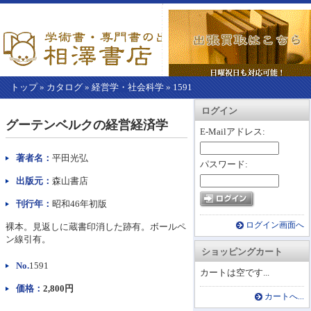
トップ
»
カタログ
»
経営学・社会科学
»
1591
【こ
アカウント情報
カートを見る
レジに進む
ログイン
こ
グーテンベルクの経営経済学
か
E-Mailアドレス:
ら
本
著者名：
平田光弘
パスワード:
文】
出版元：
森山書店
刊行年：
昭和46年初版
ログイン画面へ
裸本。見返しに蔵書印消した跡有。ボールペ
ン線引有。
ショッピングカート
No.
1591
カートは空です...
価格：
2,800円
カートへ...