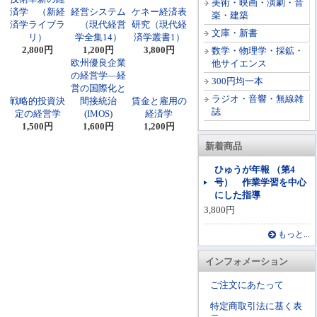
美術・映画・演劇・音
済学 （新経
経営システム
ケネー経済表
楽・建築
済学ライブラ
（現代経営
研究（現代経
文庫・新書
リ）
学全集14）
済学叢書1）
2,800円
1,200円
3,800円
数学・物理学・採鉱・
欧州優良企業
他サイエンス
の経営学―経
300円均一本
営の国際化と
ラジオ・音響・無線雑
戦略的投資決
間接統治
賃金と雇用の
誌
定の経営学
(IMOS)
経済学
1,500円
1,600円
1,200円
新着商品
ひゅうが年報 （第4
号） 作業学習を中心
にした指導
3,800円
もっと...
インフォメーション
ご注文にあたって
特定商取引法に基く表