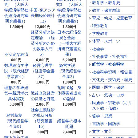
教育学・教育史
究 （大阪大
究3 （大阪大
学経済学部社
中国 (東アジア
学経済学部社
教育・保育雑誌
会経済研究室
長期経済統計
会経済研究室
育児・幼児・児童教育
研究叢書1）
12)
研究叢書9）
特殊教育
1,500円
12,000円
1,800円
経済分析と決
日本の経済発
学校教育
定理論 （経
展と金融
体育・スポーツ
済分析のため
（一橋大学経
の数学入門
済研究叢書別
社会学
不安定な経済
5）
冊）
社会事業・社会福祉
600円
6,800円
6,200円
経営学・社会科学
数理経済学序
経営心理学
経営学説
説 （現代経済
（経営学全書
（現代経営学
社会科学資料・報告書
学叢書4 ）
37）
全集2）
文化史・技術史・歴史
800円
1,000円
1,000円
医療・医学・保健
理想の学級経
九転10起―身
営―新思潮の
戦後企業経営
体障害者成功
占い・気功・ヨガ
具体実践.
の変遷と課題
の記録
民族学・宗教学（キリ
5,000円
2,000円
1,000円
スト教・仏教）
社会主義経済
経営統制
の現状分析
哲学・思想
（現代経営学
（研究叢書
経営学の根本
言語学・国語学
全集9）
15）
問題
文学・文芸
1,000円
800円
2,400円
技術革新の経