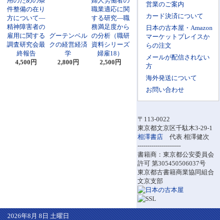
用のための条
婦人労働者の
営業のご案内
件整備の在り
職業適応に関
カード決済について
方について―
する研究―職
精神障害者の
務満足度から
日本の古本屋・Amazon
雇用に関する
グーテンベル
の分析（職研
マーケットプレイスか
調査研究会最
クの経営経済
資料シリーズ
らの注文
終報告
学
婦雇18）
メールが配信されない
4,500円
2,800円
2,500円
方
海外発送について
お問い合わせ
〒113-0022
東京都文京区千駄木3-29-1
相澤書店
代表 相澤健次
----------------------
書籍商：東京都公安委員会
許可 第305450506037号
東京都古書籍商業協同組合
文京支部
2026年8月 8日 土曜日