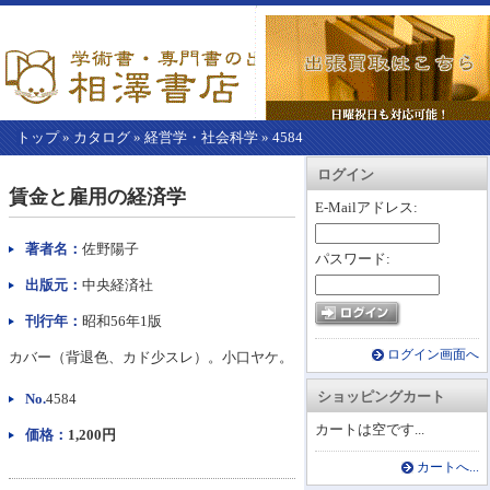
トップ
»
カタログ
»
経営学・社会科学
»
4584
【こ
アカウント情報
カートを見る
レジに進む
ログイン
こ
賃金と雇用の経済学
か
E-Mailアドレス:
ら
本
著者名：
佐野陽子
パスワード:
文】
出版元：
中央経済社
刊行年：
昭和56年1版
ログイン画面へ
カバー（背退色、カド少スレ）。小口ヤケ。
ショッピングカート
No.
4584
カートは空です...
価格：
1,200円
カートへ...