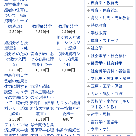
教育学・教育史
精神発達と保
護者の保育に
教育・保育雑誌
ついて（職研
育児・幼児・児童教育
資料シリーズ
特殊教育
婦雇19）
数理経済学
数理経済学
2,500円
8,500円
2,000円
学校教育
働く婦人と保
体育・スポーツ
経済分析と決
育―シンポジ
定理論 （経
ューム記録
社会学
済分析のため
普通学級にお
（職研資料シ
社会事業・社会福祉
の数学入門
ける心身に障
リーズ婦雇
経営学・社会科学
5）
害をもつ子
14）
6,800円
1,500円
1,000円
社会科学資料・報告書
中高年婦人労
文化史・技術史・歴史
働者の健康と
医療・医学・保健
体力に関する
市場と恐慌―
調査―キャデ
資本主義経済
占い・気功・ヨガ
ィの労働につ
の安定性と不
民族学・宗教学（キリ
いて（職研資
安定性 （岐阜
リスクの経済
スト教・仏教）
料シリーズ婦
経済大学研究
学―情報と社
雇20）
叢書）
会風土
哲学・思想
2,500円
2,000円
600円
言語学・国語学
フィリピン経
母子関係と集
文学・文芸
済史研究―糖
団保育―心理
特殊学級経営
業資本と地主
的拠点形成の
のヒントとコ