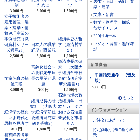
美術・映画・演劇・音
制
ために
ツ
楽・建築
3,000円
3,000円
1,500円
文庫・新書
女子技術者の
雇用管理―製
数学・物理学・採鉱・
薬・建築・情
他サイエンス
報処理産業の
300円均一本
事例研究（職
経済学史の哲
ラジオ・音響・無線雑
研資料シリー
日本人の職業
学（経済哲学
誌
ズ婦雇21）
経歴と職業観
１）
2,500円
3,800円
1,200円
経済成長の研
新着商品
高齢化社会へ
究 （大阪大
の挑戦定年延
学経済学部社
中国語史通考 （普及
学童保育の福
長の展望と課
会経済研究室
版）
祉問題
題
研究叢書1）
15,000円
3,000円
500円
1,500円
石油市場の政
もっと...
経済成長の研
治経済学―日
究3 （大阪大
本とカナダに
インフォメーション
経済学の歴史
学経済学部社
おける石油産
―いま時代と
会経済研究室
業規制と市場
ご注文にあたって
思想を見直す
研究叢書9）
介入
800円
1,800円
2,500円
特定商取引法に基く表
精神障害者雇
示