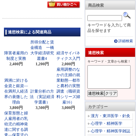
商品検索
キーワードを入力して商
品を探せます
連想検索による関連商品
詳細検索
所得分配と賃
金構造 一橋
連想検索
障害者雇用の
大学経済研究
経済サイバネ
制度と実務
叢書4
ティクス入門
キーワード・文章から検索！
2,400円
1,200円
2,000円
雇用調整のな
かの主婦の就
満洲に於ける
業動態―都市
金資と銀資―
と農村の実態
在満邦人経済
計量分析の方
調査（職研資
界の衰微した
法 （実証経済
料シリーズ婦
理由
学選書）
雇16）
カテゴリー
3,800円
3,500円
3,000円
保育形態と婦
漢方・東洋医学・針灸
人雇用者の乳
心理学・精神医学
幼児の精神発
達に関する調
心理学・精神医学雑誌
査―保育児の