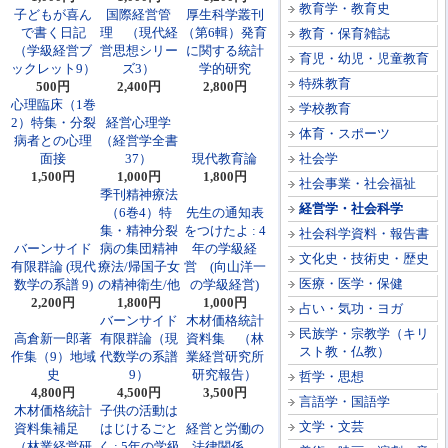
教育学・教育史
子どもが喜ん
国際経営管
厚生科学叢刊
で書く日記
理 （現代経
（第6輯）発育
教育・保育雑誌
（学級経営ブ
営思想シリー
に関する統計
育児・幼児・児童教育
ックレット9）
ズ3）
学的研究
特殊教育
500円
2,400円
2,800円
心理臨床（1巻
学校教育
2）特集・分裂
経営心理学
体育・スポーツ
病者との心理
（経営学全書
面接
37）
現代教育論
社会学
1,500円
1,000円
1,800円
社会事業・社会福祉
季刊精神療法
経営学・社会科学
（6巻4）特
先生の通知表
集・精神分裂
をつけたよ : 4
社会科学資料・報告書
バーンサイド
病の集団精神
年の学級経
文化史・技術史・歴史
有限群論 (現代
療法/帰国子女
営 (向山洋一
医療・医学・保健
数学の系譜 9)
の精神衛生/他
の学級経営)
2,200円
1,800円
1,000円
占い・気功・ヨガ
バーンサイド
木材価格統計
民族学・宗教学（キリ
高倉新一郎著
有限群論（現
資料集 （林
スト教・仏教）
作集（9）地域
代数学の系譜
業経営研究所
史
9）
研究報告）
哲学・思想
4,800円
4,500円
3,500円
言語学・国語学
木材価格統計
子供の活動は
文学・文芸
資料集補足
はじけるごと
経営と労働の
（林業経営研
く : 5年の学級
法律関係