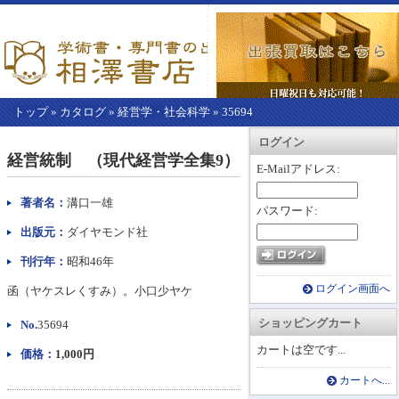
トップ
»
カタログ
»
経営学・社会科学
»
35694
【こ
アカウント情報
カートを見る
レジに進む
ログイン
こ
経営統制 （現代経営学全集9）
か
E-Mailアドレス:
ら
本
著者名：
溝口一雄
パスワード:
文】
出版元：
ダイヤモンド社
刊行年：
昭和46年
ログイン画面へ
函（ヤケスレくすみ）。小口少ヤケ
ショッピングカート
No.
35694
カートは空です...
価格：
1,000円
カートへ...