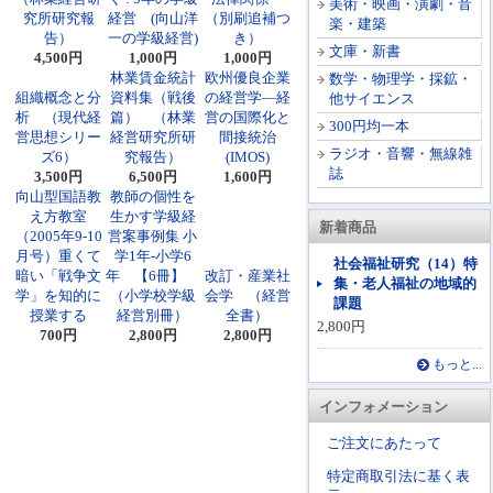
美術・映画・演劇・音
究所研究報
経営 (向山洋
（別刷追補つ
楽・建築
告）
一の学級経営)
き）
文庫・新書
4,500円
1,000円
1,000円
林業賃金統計
欧州優良企業
数学・物理学・採鉱・
組織概念と分
資料集（戦後
の経営学―経
他サイエンス
析 （現代経
篇） （林業
営の国際化と
300円均一本
営思想シリー
経営研究所研
間接統治
ラジオ・音響・無線雑
ズ6）
究報告）
(IMOS)
誌
3,500円
6,500円
1,600円
向山型国語教
教師の個性を
え方教室
生かす学級経
新着商品
（2005年9-10
営案事例集 小
月号）重くて
学1年-小学6
社会福祉研究（14）特
暗い「戦争文
年 【6冊】
改訂・産業社
集・老人福祉の地域的
学」を知的に
（小学校学級
会学 （経営
課題
授業する
経営別冊）
全書）
2,800円
700円
2,800円
2,800円
もっと...
インフォメーション
ご注文にあたって
特定商取引法に基く表