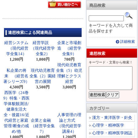
商品検索
キーワードを入力して商
品を探せます
連想検索による関連商品
詳細検索
経営システム
経営学説
企業と市場創
（現代経営
（現代経営学
造 （経営学
連想検索
学全集14）
全集2）
全集9）
1,200円
1,000円
700円
キーワード・文章から検索！
現代幼児教育
私企業の将
現代幼児教育
全集（5）幼児
来 （経営名
全集（2）園経
理解とクラス
著シリーズ9）
営の展開
経営
4,500円
3,500円
3,000円
西医学（24巻
9）特集・西医
学体貌観測法/
カテゴリー
健康生活大
全・後篇16/近
人事管理の理
漢方・東洋医学・針灸
代経営と家庭
企業と金融
論と方式
心理学・精神医学
管理/断食の戒
（経営学全集
（現代経営学
め/他
7）
講座4）
心理学・精神医学雑誌
1,000円
1,000円
1,200円