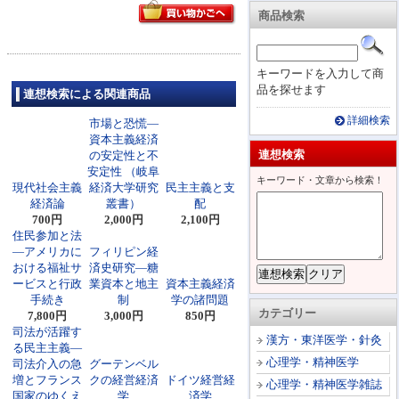
商品検索
キーワードを入力して商
品を探せます
連想検索による関連商品
詳細検索
市場と恐慌―
資本主義経済
連想検索
の安定性と不
安定性 （岐阜
キーワード・文章から検索！
現代社会主義
経済大学研究
民主主義と支
経済論
叢書）
配
700円
2,000円
2,100円
住民参加と法
―アメリカに
フィリピン経
おける福祉サ
済史研究―糖
ービスと行政
業資本と地主
資本主義経済
手続き
制
学の諸問題
カテゴリー
7,800円
3,000円
850円
司法が活躍す
漢方・東洋医学・針灸
る民主主義―
心理学・精神医学
司法介入の急
グーテンベル
増とフランス
クの経営経済
ドイツ経営経
心理学・精神医学雑誌
国家のゆくえ
学
済学