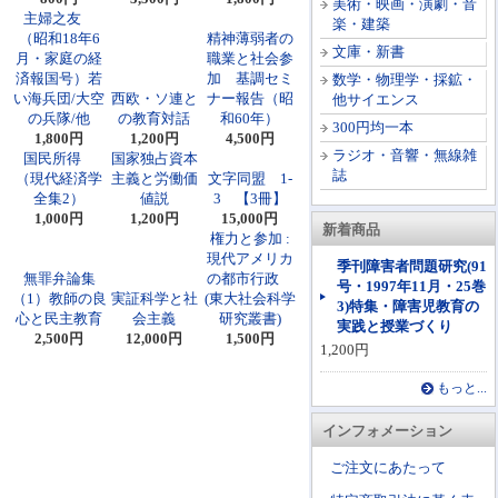
美術・映画・演劇・音
主婦之友
楽・建築
（昭和18年6
精神薄弱者の
文庫・新書
月・家庭の経
職業と社会参
済報国号）若
加 基調セミ
数学・物理学・採鉱・
い海兵団/大空
西欧・ソ連と
ナー報告（昭
他サイエンス
の兵隊/他
の教育対話
和60年）
300円均一本
1,800円
1,200円
4,500円
ラジオ・音響・無線雑
国民所得
国家独占資本
誌
（現代経済学
主義と労働価
文字同盟 1-
全集2）
値説
3 【3冊】
1,000円
1,200円
15,000円
新着商品
権力と参加 :
現代アメリカ
季刊障害者問題研究(91
無罪弁論集
の都市行政
号・1997年11月・25巻
（1）教師の良
実証科学と社
(東大社会科学
3)特集・障害児教育の
心と民主教育
会主義
研究叢書)
実践と授業づくり
2,500円
12,000円
1,500円
1,200円
もっと...
インフォメーション
ご注文にあたって