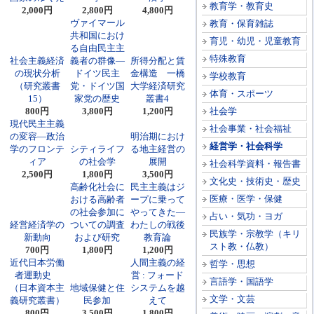
教育学・教育史
2,000円
2,800円
4,800円
ヴァイマール
教育・保育雑誌
共和国におけ
育児・幼児・児童教育
る自由民主主
特殊教育
社会主義経済
義者の群像―
所得分配と賃
の現状分析
ドイツ民主
金構造 一橋
学校教育
（研究叢書
党・ドイツ国
大学経済研究
体育・スポーツ
15）
家党の歴史
叢書4
800円
3,800円
1,200円
社会学
現代民主主義
社会事業・社会福祉
の変容―政治
明治期におけ
経営学・社会科学
学のフロンテ
シティライフ
る地主経営の
ィア
の社会学
展開
社会科学資料・報告書
2,500円
1,800円
3,500円
文化史・技術史・歴史
高齢化社会に
民主主義はジ
医療・医学・保健
おける高齢者
ープに乗って
の社会参加に
やってきた―
占い・気功・ヨガ
経営経済学の
ついての調査
わたしの戦後
民族学・宗教学（キリ
新動向
および研究
教育論
スト教・仏教）
700円
1,800円
1,200円
近代日本労働
人間主義の経
哲学・思想
者運動史
営 : フォード
言語学・国語学
（日本資本主
地域保健と住
システムを越
文学・文芸
義研究叢書）
民参加
えて
800円
3,500円
1,800円