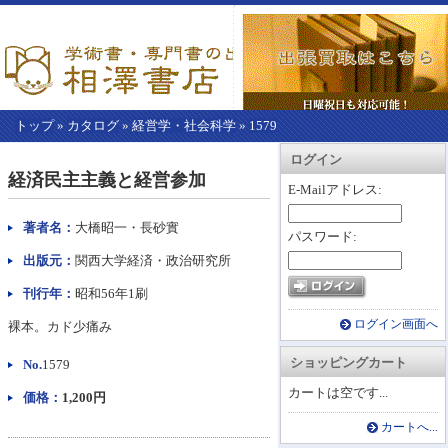
トップ
»
カタログ
»
経営学・社会科学
»
1579
【こ
アカウント情報
カートを見る
レジに進む
ログイン
こ
経済民主主義と経営参加
か
E-Mailアドレス:
ら
本
著者名：
大橋昭一・長砂實
パスワード:
文】
出版元：
関西大学経済・政治研究所
刊行年：
昭和56年1刷
ログイン画面へ
裸本。カド少痛み
ショッピングカート
No.
1579
カートは空です...
価格：
1,200円
カートへ...