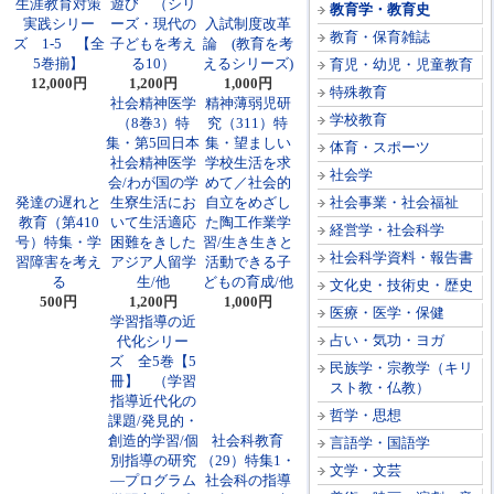
生涯教育対策
遊び （シリ
教育学・教育史
実践シリー
ーズ・現代の
入試制度改革
教育・保育雑誌
ズ 1-5 【全
子どもを考え
論 (教育を考
5巻揃】
る10）
えるシリーズ)
育児・幼児・児童教育
12,000円
1,200円
1,000円
特殊教育
社会精神医学
精神薄弱児研
学校教育
（8巻3）特
究（311）特
集・第5回日本
集・望ましい
体育・スポーツ
社会精神医学
学校生活を求
社会学
会/わが国の学
めて／社会的
発達の遅れと
生寮生活にお
自立をめざし
社会事業・社会福祉
教育（第410
いて生活適応
た陶工作業学
経営学・社会科学
号）特集・学
困難をきした
習/生き生きと
社会科学資料・報告書
習障害を考え
アジア人留学
活動できる子
る
生/他
どもの育成/他
文化史・技術史・歴史
500円
1,200円
1,000円
医療・医学・保健
学習指導の近
占い・気功・ヨガ
代化シリー
ズ 全5巻【5
民族学・宗教学（キリ
冊】 （学習
スト教・仏教）
指導近代化の
哲学・思想
課題/発見的・
創造的学習/個
社会科教育
言語学・国語学
別指導の研究
（29）特集1・
文学・文芸
―プログラム
社会科の指導