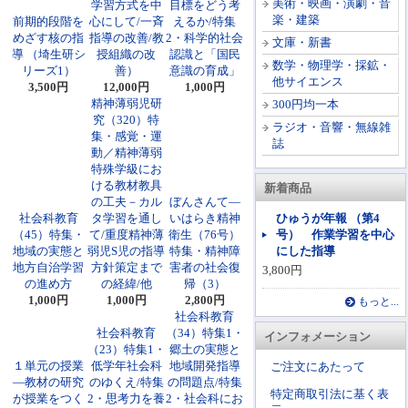
美術・映画・演劇・音
学習方式を中
目標をどう考
楽・建築
前期的段階を
心にして/一斉
えるか/特集
めざす核の指
指導の改善/教
2・科学的社会
文庫・新書
導 （埼生研シ
授組織の改
認識と「国民
数学・物理学・採鉱・
リーズ1）
善）
意識の育成」
他サイエンス
3,500円
12,000円
1,000円
精神薄弱児研
300円均一本
究（320）特
ラジオ・音響・無線雑
集・感覚・運
誌
動／精神薄弱
特殊学級にお
ける教材教具
新着商品
の工夫－カル
ぼんさんて―
社会科教育
タ学習を通し
いはらき精神
ひゅうが年報 （第4
（45）特集・
て/重度精神薄
衛生（76号）
号） 作業学習を中心
地域の実態と
弱児S児の指導
特集・精神障
にした指導
地方自治学習
方針策定まで
害者の社会復
3,800円
の進め方
の経緯/他
帰（3）
1,000円
1,000円
2,800円
もっと...
社会科教育
社会科教育
（34）特集1・
インフォメーション
（23）特集1・
郷土の実態と
１単元の授業
低学年社会科
地域開発指導
ご注文にあたって
―教材の研究
のゆくえ/特集
の問題点/特集
特定商取引法に基く表
が授業をつく
2・思考力を養
2・社会科にお