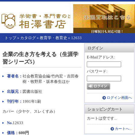
トップ
»
カタログ
»
教育学・教育史
»
12633
【こ
アカウント情報
カートを見る
レジに進む
ログイン
こ
企業の生き方を考える（生涯学
か
E-Mailアドレス:
習シリーズ5）
ら
本
パスワード:
文】
著者名：
社会教育協会編/竹内宏・吉田春
樹・牧野昇・坂本春生ほか
出版元：
図書出版社
ログイン画面へ
刊行年：
1991年1刷
ショッピングカート
カバー（少ヤケ、スレくすみ）
カートは空です...
No.
12633
カートへ...
価格：
600円