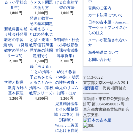
示
る（小学社会
うテスト問題
ける自主的学
５年）
のあり方
習の方法
営業のご案内
1,800円
1,000円
1,000円
カード決済について
発達と教育―
日本の古本屋・Amazon
その基本問題
マーケットプレイスか
新教科書を補
を考える（こ
らの注文
う社会科発展
とばの発生/こ
教材の学習
とば・発達・
5年国語・社会
メールが配信されない
第3集 （発展
教育/言語障害
（小学校新教
方
教材の開発シ
児学級の諸問
育課程実践指
海外発送について
リーズ5）
題/ほか）
導事例集）
お問い合わせ
2,100円
1,500円
2,100円
続「考える」
ことの指導 :
幼児の教育
子どもをとら
（50巻1）幼児
〒113-0022
学習と指導
えることから
の性格教育・
東京都文京区千駄木3-29-1
―教育方針の
指導へ (学校
幼児のリズム
相澤書店
代表 相澤健次
基本原理
教育シリーズ)
指導・ほか
----------------------
1,200円
4,800円
1,200円
書籍商：東京都公安委員会
児童精神医学
許可 第305450506037号
とその近接領
東京都古書籍商業協同組合
域（22巻5）特
文京支部
別講演：
Wing，L.英国
における自閉