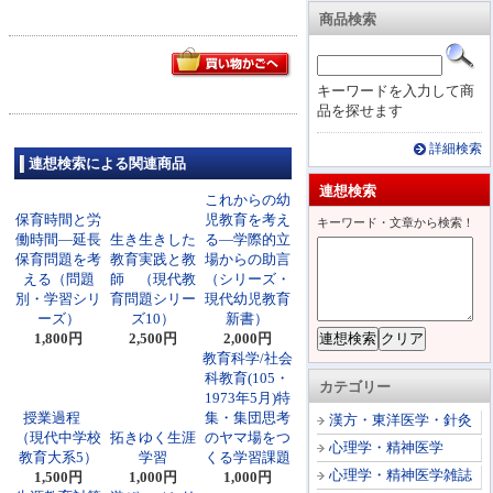
商品検索
キーワードを入力して商
品を探せます
詳細検索
連想検索による関連商品
連想検索
これからの幼
保育時間と労
児教育を考え
キーワード・文章から検索！
働時間―延長
生き生きした
る―学際的立
保育問題を考
教育実践と教
場からの助言
える（問題
師 （現代教
（シリーズ・
別・学習シリ
育問題シリー
現代幼児教育
ーズ）
ズ10）
新書）
1,800円
2,500円
2,000円
教育科学/社会
科教育(105・
カテゴリー
1973年5月)特
授業過程
集・集団思考
漢方・東洋医学・針灸
（現代中学校
拓きゆく生涯
のヤマ場をつ
心理学・精神医学
教育大系5）
学習
くる学習課題
心理学・精神医学雑誌
1,500円
1,000円
1,000円