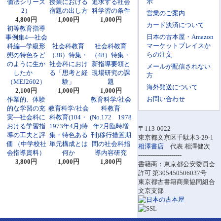
示
価法シリーズ
授業における
追求する社会
2）
宿題の出し方
科学習の条件
営業のご案内
4,800円
1,000円
1,000円
カード決済について
初等教育指導
日本の古本屋・Amazon
事例集4―社会
マーケットプレイスか
科編―学級形
社会科教育
社会科教育
らの注文
態の特色をど
（38）特集・
（48）特集・
のように生か
社会科におけ
新指導要領と
メールが配信されない
したか
る「思考と経
現場研究の課
方
（MEJ2602）
験」
題
海外発送について
2,100円
1,000円
1,000円
お問い合わせ
作業的、体験
教育科学/社会
的な学習の充
教育科学/社会
科教育
実―社会科に
科教育(104・
(No.172 1978
おける学習指
1973年4月)特
年2月臨時増
〒113-0022
導の工夫と評
集・特色ある
刊)移行措置期
東京都文京区千駄木3-29-1
価 （中学校社
単元構成とは
間の社会科指
相澤書店
代表 相澤健次
会指導資料）
何か
導内容研究
----------------------
3,800円
1,000円
1,800円
書籍商：東京都公安委員会
許可 第305450506037号
東京都古書籍商業協同組合
文京支部