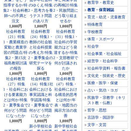
教育学・教育史
指導するか/特
のゆくえ/特集
の再検討/特集
教育・保育雑誌
集2・社会科教
2・思考力を養
2・民族問題に
師への不満と
うテスト問題
どう取り組ま
育児・幼児・児童教育
注文
のあり方
せるか
特殊教育
1,000円
1,000円
1,000円
社会科教育
社会科教育
社会科教育
学校教育
（21）特集
（24）特集1・
（31）特集1・
体育・スポーツ
1・農業構造の
教師の社会観
社会科の学習
社会学
変動と農業学
と社会科授業
能力はどう発
習の問題点/特
の考え方/特集
達するか/特集
社会事業・社会福祉
集2・第15次
2・夏季集会の
2・文部教研で
経営学・社会科学
福島教研討議
研究テーマを
何が討議され
の報告
探る
たか
社会科学資料・報告書
1,000円
1,000円
1,000円
文化史・技術史・歴史
社会科教育
社会科教育
社会科教育
医療・医学・保健
（27）特集
（14）特集1社
（47）特集・
1・社会科にお
会科における
社会科におけ
占い・気功・ヨガ
ける要素能力
事実認識と科
る構造的思考
民族学・宗教学（キリ
とは何か/特集
学認識/特集
とは何か/年
スト教・仏教）
2・夏季集会で
2・夏季集会で
表・地図当の
哲学・思想
何がどう問題
何がどう問題
掲示方法の改
になったか
になったか
善
言語学・国語学
1,000円
1,000円
1,000円
文学・文芸
新小学校社会
新中学校社会