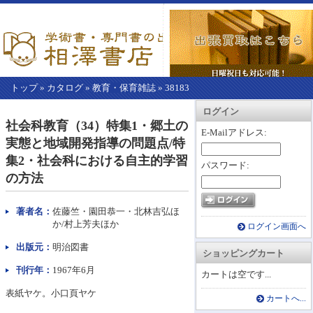
トップ
»
カタログ
»
教育・保育雑誌
»
38183
【こ
アカウント情報
カートを見る
レジに進む
ログイン
こ
社会科教育（34）特集1・郷土の
か
E-Mailアドレス:
実態と地域開発指導の問題点/特
ら
本
集2・社会科における自主的学習
パスワード:
文】
の方法
著者名：
佐藤竺・園田恭一・北林吉弘ほ
か/村上芳夫ほか
ログイン画面へ
出版元：
明治図書
ショッピングカート
刊行年：
1967年6月
カートは空です...
表紙ヤケ。小口頁ヤケ
カートへ...