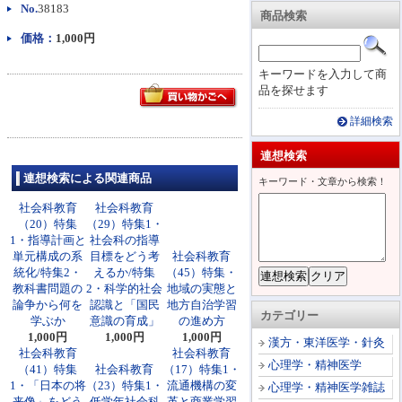
No.
38183
商品検索
価格：
1,000円
キーワードを入力して商
品を探せます
詳細検索
連想検索
連想検索による関連商品
キーワード・文章から検索！
社会科教育
社会科教育
（20）特集
（29）特集1・
1・指導計画と
社会科の指導
単元構成の系
目標をどう考
社会科教育
統化/特集2・
えるか/特集
（45）特集・
教科書問題の
2・科学的社会
地域の実態と
論争から何を
認識と「国民
地方自治学習
カテゴリー
学ぶか
意識の育成」
の進め方
1,000円
1,000円
1,000円
漢方・東洋医学・針灸
社会科教育
社会科教育
心理学・精神医学
（41）特集
社会科教育
（17）特集1・
1・「日本の将
（23）特集1・
流通機構の変
心理学・精神医学雑誌
来像」をどう
低学年社会科
革と商業学習