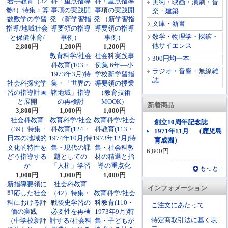
岩手教育（32
科・重点指導
科・重点指導
美術・映画・演劇・音
巻8）特集：算
事項の実践開
事項の実践開
楽・建築
数数学の学習
発 （新学習指
発 （新学習指
文庫・新書
指導/地域社会
導要領の指導
導要領の指導
数学・物理学・採鉱・
と保健体育/
事例）
事例）
他サイエンス
2,800円
1,200円
1,200円
教育科学/社会
社会科実践事
300円均一本
科教育(103・
例集 6年―小
ラジオ・音響・無線雑
1973年3月)特
学校新学習指
誌
社会科探究学
集・「世界の
導要領の授業
習の指導計画
諸地域」指導
（教育技術
と展開
の再検討
MOOK）
新着商品
3,800円
1,000円
1,000円
社会科教育
教育科学/社会
教育科学/社会
創立10周年記念誌
（39）特集・
科教育(124・
科教育(113・
1971年11月 （鹿児島
日本の地域的
1974年10月)特
1973年12月)特
育成園）
文化的特性を
集・現代の課
集・社会科教
6,800円
どう指導する
題としての
材の精選と指
か
「人権」学習
導の重点化
もっと...
1,000円
1,000円
1,000円
新指導要領に
社会科教育
インフォメーション
即応した社会
（42）特集・
教育科学/社会
科における評
戦後史学習の
科教育(110・
ご注文にあたって
価の実践
必要性を再検
1973年9月)特
特定商取引法に基く表
（中学校新評
討する/社会科
集・子どもが