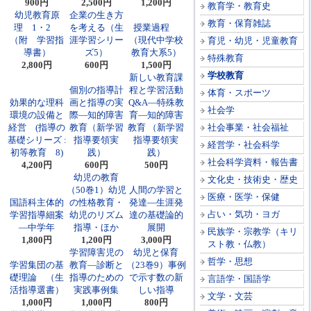
900円
2,500円
1,200円
教育学・教育史
幼児教育原
企業の生き方
教育・保育雑誌
理 1・2
を考える（生
授業過程
（附 学習指
涯学習シリー
（現代中学校
育児・幼児・児童教育
導書）
ズ5）
教育大系5）
特殊教育
2,800円
600円
1,500円
学校教育
新しい教育課
個別の指導計
程と学習活動
体育・スポーツ
効果的な理科
画と指導の実
Q&A―特殊教
社会学
環境の設備と
際―知的障害
育―知的障害
経営 (指導の
教育（新学習
教育 （新学習
社会事業・社会福祉
基礎シリーズ :
指導要領実
指導要領実
経営学・社会科学
初等教育 8)
践）
践）
社会科学資料・報告書
4,200円
600円
500円
幼児の教育
文化史・技術史・歴史
（50巻1）幼児
人間の学習と
医療・医学・保健
国語科主体的
の性格教育・
発達―生涯発
占い・気功・ヨガ
学習指導細案
幼児のリズム
達の基礎論的
―中学年
指導・ほか
展開
民族学・宗教学（キリ
1,800円
1,200円
3,000円
スト教・仏教）
学習障害児の
幼児と保育
哲学・思想
学習集団の基
教育―診断と
（23巻9）事例
礎理論 （生
指導のための
で示す数の新
言語学・国語学
活指導選書）
実践事例集
しい指導
文学・文芸
1,000円
1,000円
800円