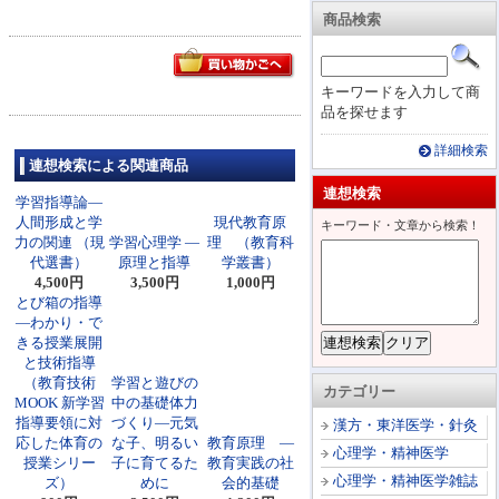
商品検索
キーワードを入力して商
品を探せます
詳細検索
連想検索による関連商品
連想検索
学習指導論―
人間形成と学
現代教育原
キーワード・文章から検索！
力の関連 （現
学習心理学 ―
理 （教育科
代選書）
原理と指導
学叢書）
4,500円
3,500円
1,000円
とび箱の指導
―わかり・で
きる授業展開
と技術指導
（教育技術
学習と遊びの
カテゴリー
MOOK 新学習
中の基礎体力
指導要領に対
づくり―元気
漢方・東洋医学・針灸
応した体育の
な子、明るい
教育原理 ―
心理学・精神医学
授業シリー
子に育てるた
教育実践の社
心理学・精神医学雑誌
ズ）
めに
会的基礎