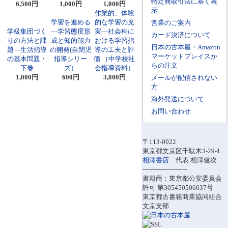
特定商取引法に基く表
6,500円
1,000円
1,000円
示
作業的、体験
学習を進める
的な学習の充
営業のご案内
学級集団づく
―学習態度形
実―社会科に
カード決済について
りの方法と課
成と知的能力
おける学習指
日本の古本屋・Amazon
題―生活指導
の開発(自閉児
導の工夫と評
マーケットプレイスか
の基本問題・
指導シリー
価 （中学校社
らの注文
下巻
ズ）
会指導資料）
1,000円
600円
3,800円
メールが配信されない
方
海外発送について
お問い合わせ
〒113-0022
東京都文京区千駄木3-29-1
相澤書店
代表 相澤健次
----------------------
書籍商：東京都公安委員会
許可 第305450506037号
東京都古書籍商業協同組合
文京支部