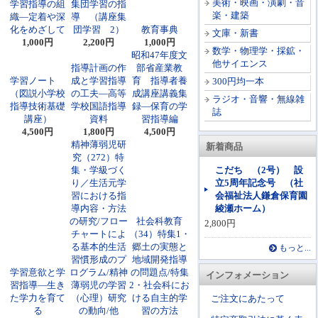
美術・映画・演劇・音
学習指導の組
集団学習の指
楽・建築
織―定着や深
導 （講座集
化をめざして
団学習 2）
教育事典
文庫・新書
1,000円
2,200円
1,000円
数学・物理学・採鉱・
昭和47年度文
他サイエンス
指導計画の作
部省産業教
学習ノート
成と学習指導
育 指導者養
300円均一本
（図説小学校
の工夫―高等
成講座講義集
ラジオ・音響・無線雑
指導技術基礎
学校国語指導
録―保育の学
誌
講座）
資料
習指導編
4,500円
1,800円
4,500円
精神薄弱児研
新着商品
究（272）特
集・学級づく
こだち （2号） 設
り／生活元学
立5周年記念号 （社
習における指
会福祉法人鎌倉保育園
導内容・方法
綾瀬ホーム）
の研究/フロー
社会科教育
2,800円
チャートによ
（34）特集1・
る基本的生活
郷土の実態と
もっと...
習慣形成のプ
地域開発指導
学習意欲と学
ログラム/精神
の問題点/特集
インフォメーション
習指導―生き
薄弱児の学習
2・社会科にお
た学力を育て
（心理）研究
ける自主的学
ご注文にあたって
る
の動向/他
習の方法