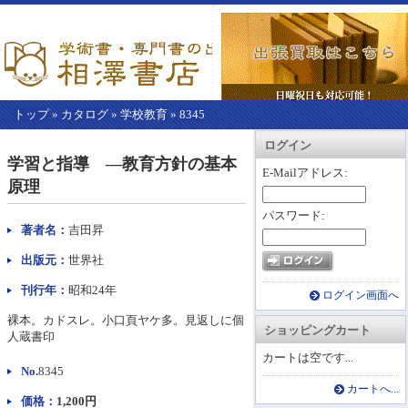
トップ
»
カタログ
»
学校教育
»
8345
【こ
アカウント情報
カートを見る
レジに進む
ログイン
こ
学習と指導 ―教育方針の基本
か
E-Mailアドレス:
原理
ら
本
パスワード:
文】
著者名：
吉田昇
出版元：
世界社
刊行年：
昭和24年
ログイン画面へ
裸本。カドスレ。小口頁ヤケ多。見返しに個
ショッピングカート
人蔵書印
カートは空です...
No.
8345
カートへ...
価格：
1,200円