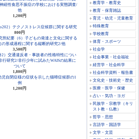
教育学・教育史
/神経性食思不振症の学校における実態調査/
他
教育・保育雑誌
1,200円
育児・幼児・児童教育
特殊教育
No202）テクノストレス症候群に関する研究
800円
学校教育
究所紀要（6）子どもの発達と文化に関する
体育・スポーツ
念の形成過程に関する縦断的研究2/他
3,500円
社会学
巻2）交通違反者・事故者の性格特性につい
社会事業・社会福祉
非行研究2/非行少年に試みたWAISの結果に
経営学・社会科学
ついて
1,800円
社会科学資料・報告書
）幼児自閉症様の症状を示した猫啼症候群の1
文化史・技術史・歴史
例
医療・医学・保健
1,200円
占い・気功・ヨガ
民族学・宗教学（キリ
スト教・仏教）
哲学・思想
言語学・国語学
文学・文芸