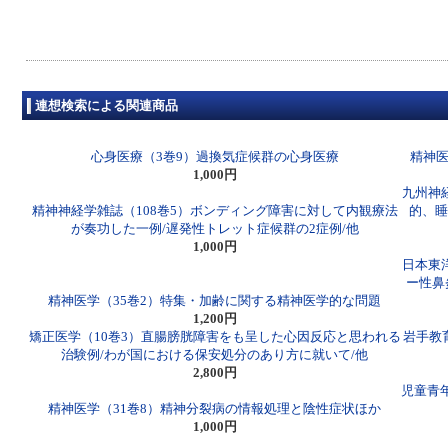
連想検索による関連商品
心身医療（3巻9）過換気症候群の心身医療
精神医
1,000円
九州神
精神神経学雑誌（108巻5）ボンディング障害に対して内観療法
的、睡
が奏功した一例/遅発性トレット症候群の2症例/他
1,000円
日本東
ー性鼻
精神医学（35巻2）特集・加齢に関する精神医学的な問題
1,200円
矯正医学（10巻3）直腸膀胱障害をも呈した心因反応と思われる
岩手教
治験例/わが国における保安処分のあり方に就いて/他
2,800円
児童青
精神医学（31巻8）精神分裂病の情報処理と陰性症状ほか
1,000円