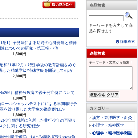
商品検索
キーワードを入力して商
品を探せます
詳細検索
31巻1）予見法による幼時の心身発達と精神
関連についての研究（第三報）/他
連想検索
1,500円
キーワード・文章から検索！
・昭和31年12月）特殊学級の教育計画をめぐ
導した精薄学級/特殊学級を開設して/ほか
2,800円
No266）精神分裂病の親子発症例について
1,000円
1)ロールシャッハテストにによる早期非行予
カテゴリー
的犯罪を繰り返した大学生の鑑定例/ほか
1,800円
漢方・東洋医学・針灸
巻2)少年鑑別所に入所した非行少年の再犯リ
心理学・精神医学
スクに関する研究/ほか
1,800円
心理学・精神医学雑誌
過敏性腸症候群における鏡映描写法stress負