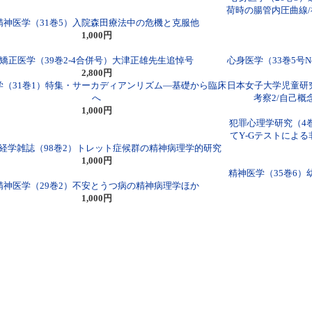
荷時の腸管内圧曲線
精神医学（31巻5）入院森田療法中の危機と克服他
1,000円
矯正医学（39巻2-4合併号）大津正雄先生追悼号
心身医学（33巻5号
2,800円
学（31巻1）特集・サーカディアンリズム―基礎から臨床
日本女子大学児童研
へ
考察2/自己概
1,000円
犯罪心理学研究（4
てY‐Gテストによる
経学雑誌（98巻2）トレット症候群の精神病理学的研究
1,000円
精神医学（35巻6
精神医学（29巻2）不安とうつ病の精神病理学ほか
1,000円