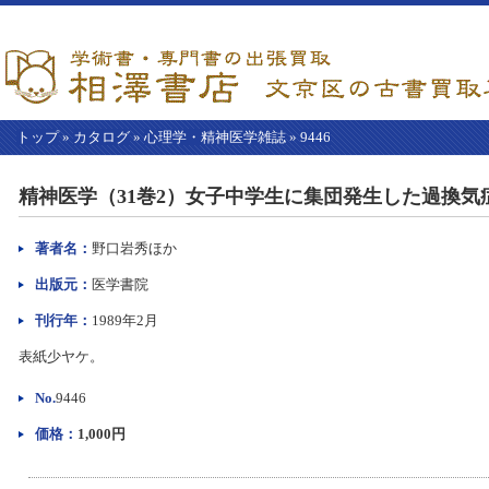
トップ
»
カタログ
»
心理学・精神医学雑誌
»
9446
【こ
こ
精神医学（31巻2）女子中学生に集団発生した過換気
か
ら
本
著者名：
野口岩秀ほか
文】
出版元：
医学書院
刊行年：
1989年2月
表紙少ヤケ。
No.
9446
価格：
1,000円