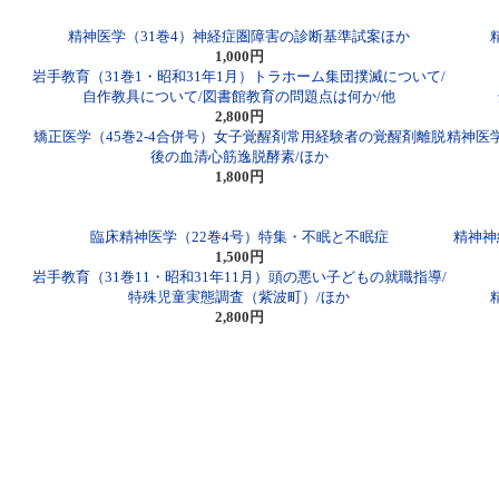
精神医学（31巻4）神経症圏障害の診断基準試案ほか
1,000円
岩手教育（31巻1・昭和31年1月）トラホーム集団撲滅について/
自作教具について/図書館教育の問題点は何か/他
2,800円
矯正医学（45巻2-4合併号）女子覚醒剤常用経験者の覚醒剤離脱
精神医
後の血清心筋逸脱酵素/ほか
1,800円
臨床精神医学（22巻4号）特集・不眠と不眠症
精神神
1,500円
岩手教育（31巻11・昭和31年11月）頭の悪い子どもの就職指導/
特殊児童実態調査（紫波町）/ほか
2,800円