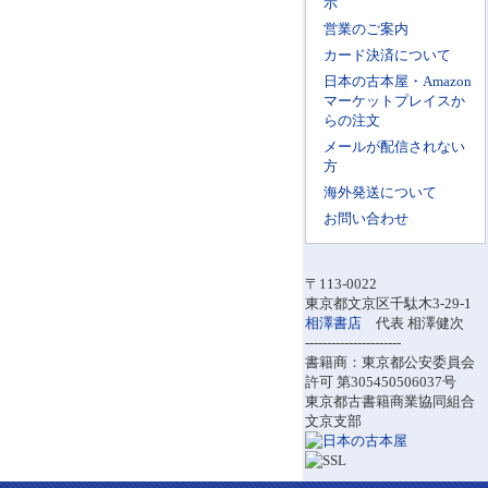
示
営業のご案内
カード決済について
日本の古本屋・Amazon
マーケットプレイスか
らの注文
メールが配信されない
方
海外発送について
お問い合わせ
〒113-0022
東京都文京区千駄木3-29-1
相澤書店
代表 相澤健次
----------------------
書籍商：東京都公安委員会
許可 第305450506037号
東京都古書籍商業協同組合
文京支部