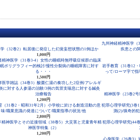
九州神経精神医学（
学（32巻2）転居後に発症した幻覚妄想状態の1例ほか
疾患との
1,000円
経精神医学（31巻3-4）女性の睡眠時無呼吸症候群の臨床
眠ポリグラフィー的検討/慢性分裂病の睡眠障害に対す
岩手教育（31巻12
る・・・
って/ローマ字で指
1,500円
洋医学雑誌（34巻3）酸棗仁湯の奏功した2症例/アレルギ
炎に対する人参湯の治験/3例の気管支喘息に対する鍼灸
治療報告
精神医学（23巻2号
1,200円
育（31巻2・昭和31年2月）小学校に於ける創造活動の意
犯罪心理学研究(3巻
味/職業意識の発達について/職業指導の状況/他
測(2)/猟奇
2,800円
年精神医学とその近接領域（38巻5）大災害と児童青年精
犯罪心理学研究(44
神医学特集（2）
1,200円
心身医学（26巻3）