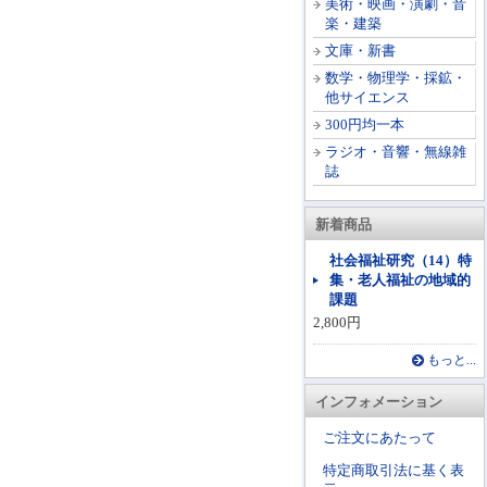
美術・映画・演劇・音
楽・建築
文庫・新書
数学・物理学・採鉱・
他サイエンス
300円均一本
ラジオ・音響・無線雑
誌
新着商品
社会福祉研究（14）特
集・老人福祉の地域的
課題
2,800円
もっと...
インフォメーション
ご注文にあたって
特定商取引法に基く表