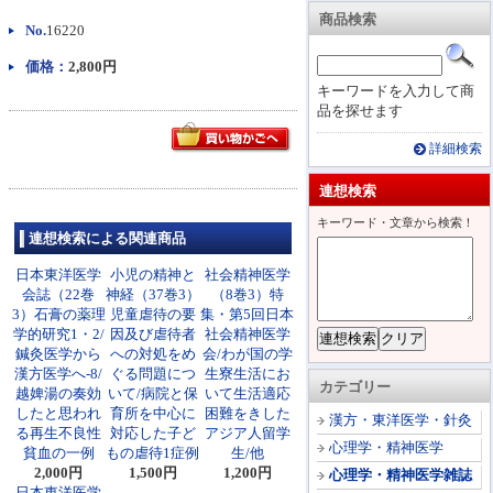
商品検索
No.
16220
価格：
2,800円
キーワードを入力して商
品を探せます
詳細検索
連想検索
キーワード・文章から検索！
連想検索による関連商品
日本東洋医学
小児の精神と
社会精神医学
会誌（22巻
神経（37巻3）
（8巻3）特
3）石膏の薬理
児童虐待の要
集・第5回日本
学的研究1・2/
因及び虐待者
社会精神医学
鍼灸医学から
への対処をめ
会/わが国の学
漢方医学へ-8/
ぐる問題につ
生寮生活にお
カテゴリー
越婢湯の奏効
いて/病院と保
いて生活適応
したと思われ
育所を中心に
困難をきした
漢方・東洋医学・針灸
る再生不良性
対応した子ど
アジア人留学
心理学・精神医学
貧血の一例
もの虐待1症例
生/他
2,000円
1,500円
1,200円
心理学・精神医学雑誌
日本東洋医学