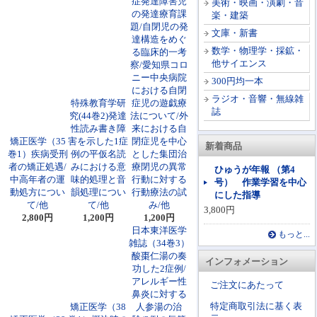
症発達障害児
美術・映画・演劇・音
の発達療育課
楽・建築
題/自閉児の発
文庫・新書
達構造をめぐ
数学・物理学・採鉱・
る臨床的一考
他サイエンス
察/愛知県コロ
ニー中央病院
300円均一本
における自閉
ラジオ・音響・無線雑
特殊教育学研
症児の遊戯療
誌
究(44巻2)発達
法について/外
性読み書き障
来における自
矯正医学（35
害を示した1症
閉症児を中心
新着商品
巻1）疾病受刑
例の平仮名読
とした集団治
者の矯正処遇/
みにおける意
療閉児の異常
ひゅうが年報 （第4
中高年者の運
味的処理と音
行動に対する
号） 作業学習を中心
動処方につい
韻処理につい
行動療法の試
にした指導
て/他
て/他
み/他
3,800円
2,800円
1,200円
1,200円
日本東洋医学
もっと...
雑誌（34巻3）
酸棗仁湯の奏
インフォメーション
功した2症例/
アレルギー性
ご注文にあたって
鼻炎に対する
特定商取引法に基く表
矯正医学（38
人参湯の治