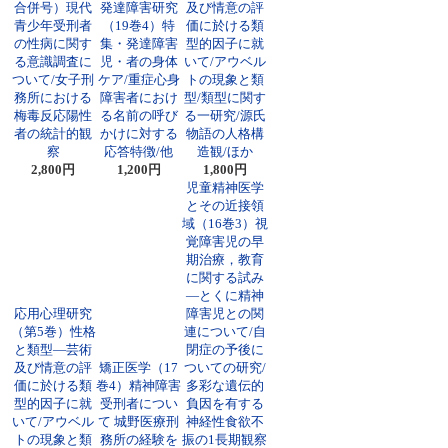
合併号）現代
発達障害研究
及び情意の評
青少年受刑者
（19巻4）特
価に於ける類
の性病に関す
集・発達障害
型的因子に就
る意識調査に
児・者の身体
いて/アウベル
ついて/女子刑
ケア/重症心身
トの現象と類
務所における
障害者におけ
型/類型に関す
梅毒反応陽性
る名前の呼び
る一研究/源氏
者の統計的観
かけに対する
物語の人格構
察
応答特徴/他
造観/ほか
2,800円
1,200円
1,800円
児童精神医学
とその近接領
域（16巻3）視
覚障害児の早
期治療，教育
に関する試み
―とくに精神
応用心理研究
障害児との関
（第5巻）性格
連について/自
と類型―芸術
閉症の予後に
及び情意の評
矯正医学（17
ついての研究/
価に於ける類
巻4）精神障害
多彩な遺伝的
型的因子に就
受刑者につい
負因を有する
いて/アウベル
て 城野医療刑
神経性食欲不
トの現象と類
務所の経験を
振の1長期観察