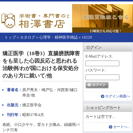
トップ
»
カタログ
»
心理学・精神医学雑誌
»
16220
【こ
アカウント情報
カートを見る
レジに進む
ログイン
こ
矯正医学（10巻3）直腸膀胱障害
か
E-Mailアドレス:
をも呈した心因反応と思われる
ら
本
治験例/わが国における保安処分
パスワード:
文】
のあり方に就いて/他
著者名：
房戸秀夫・鳴戸弘・河西実/樋口
幸吉/他
ログイン画面へ
出版元：
矯正医学会
ショッピングカート
刊行年：
昭和37年4月
カートは空です...
表紙、小口少ヤケ。背カド少痛み。紐綴用パ
カートへ...
ンチ穴有