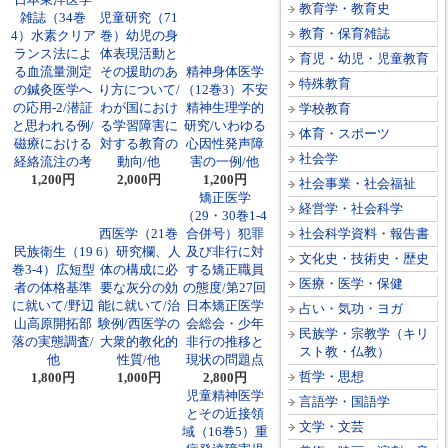
教育学・教育史
雑誌（34巻
児童研究（71
教育・保育雑誌
4）水素クリア
巻）幼児の身
ランス法によ
体表現活動と
育児・幼児・児童教育
る血流量測定
その援助のあ
精神身体医学
特殊教育
の鍼灸医学へ
り方について/
（12巻3）不安
の応用-2/潜証
わが国におけ
精神生理学的
学校教育
と思われる例/
る学習障害に
研究/いわゆる
体育・スポーツ
磁療における
対する教育の
心因性発声障
社会学
経絡流注の考
動向/他
害の一例/他
1,200円
2,000円
1,200円
社会事業・社会福祉
矯正医学
経営学・社会科学
（29・30巻1-4
西医学（21巻
合併号）犯罪
社会科学資料・報告書
民族衛生（19
6）研究欄、人
及び非行に対
文化史・技術史・歴史
巻3-4）広短型
体の構成に必
する矯正職員
医療・医学・保健
者の体格基準
要な灰分の効
の態度/第27回
に就いて/野辺
能に就いて/治
日本矯正医学
占い・気功・ヨガ
山高原開拓部
験例/西医学の
会総会・少年
民族学・宗教学（キリ
落の実態調査/
大衆的教化的
非行の推移と
スト教・仏教）
他
性質/他
現状の問題点
哲学・思想
1,800円
1,000円
2,800円
児童精神医学
言語学・国語学
とその近接領
文学・文芸
域（16巻5）重