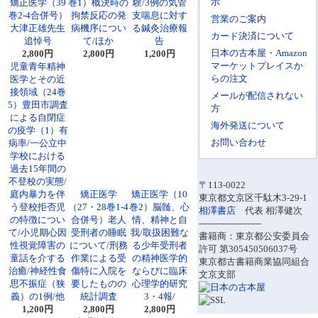
示
矯正医学（39
巻1）概決時の
験/3例の気管
巻2-4合併号）
拘禁反応の発
支喘息に対す
営業のご案内
大津正雄先生
病機序につい
る鍼灸治療報
カード決済について
追悼号
て/ほか
告
日本の古本屋・Amazon
2,800円
2,800円
1,200円
マーケットプレイスか
児童青年精神
らの注文
医学とその近
接領域（24巻
メールが配信されない
5）豊田市調査
方
による自閉症
海外発送について
の疫学（1）有
お問い合わせ
病率/一公立中
学校における
過去15年間の
不登校の実態/
〒113-0022
庭内暴力を伴
矯正医学
矯正医学（10
東京都文京区千駄木3-29-1
う登校拒否児
（27・28巻1-4
巻2）脳髄、心
相澤書店
代表 相澤健次
の特徴につい
合併号）老人
情、精神と自
----------------------
て/小児期心因
受刑者の睡眠
我/取扱困難な
書籍商：東京都公安委員会
性視覚障害の
について/刑務
る少年受刑者
許可 第305450506037号
童話を介する
作業による受
の精神医学的
東京都古書籍商業協同組合
治癒/神経性食
傷特に入院を
ならびに臨床
文京支部
思不振症（狭
要したものの
心理学的研究
義）の1例/他
統計調査
3・4報/
1,200円
2,800円
2,800円