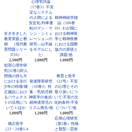
心理学評論
（17巻3）不安
定なシステム
の人間による
精神神経学雑
安定化/列車運
誌（100巻
転のマン・マ
10）わが国に
生き生きした
シン・シミュ
おける精神医
教育実践と教
レーションの
学と精神医療
師 （現代教
研究―山手線
における国際
育問題シリー
をモデルにし
協力の原状と
ズ10）
た/
課題/他
2,500円
2,000円
1,000円
犯罪心理学研
究(32巻2)対人
関係の持ち方
教育と医学
における非行
発達障害研究
（23号）不安
少年の特徴/矯
（10巻3）特
の心理とその
正施設におけ
集・乳幼児精
取り扱いにつ
るバウムテス
神医学の進歩/
いて/不安の文
トの活用につ
精神遅滞児の
化的条件/不安
いて-1/ほか
リズム再生/他
について/他
1,800円
1,200円
1,000円
応用心理研究
矯正医学
（第5巻）性格
（23・24巻1-4
と類型―芸術