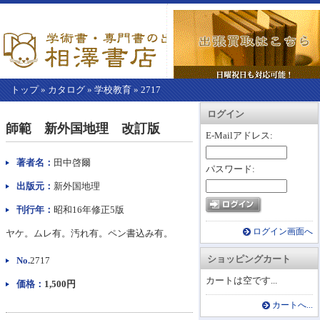
トップ
»
カタログ
»
学校教育
»
2717
【こ
アカウント情報
カートを見る
レジに進む
ログイン
こ
師範 新外国地理 改訂版
か
E-Mailアドレス:
ら
本
著者名：
田中啓爾
パスワード:
文】
出版元：
新外国地理
刊行年：
昭和16年修正5版
ログイン画面へ
ヤケ。ムレ有。汚れ有。ペン書込み有。
ショッピングカート
No.
2717
カートは空です...
価格：
1,500円
カートへ...