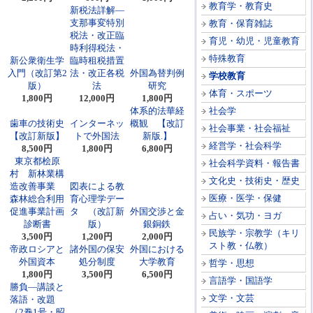
教育学・教育史
新税法詳解―
支那事変特別
教育・保育雑誌
税法・改正臨
育児・幼児・児童教育
時利得税法・
特殊教育
新公衆衛生学
臨時租税措置
入門（改訂第2
法・改正各税
外国為替判例
学校教育
版）
法
研究
体育・スポーツ
1,800円
12,000円
1,800円
体系的法華経
社会学
歯車の技術史
インターネッ
概観 【改訂
社会事業・社会福祉
【改訂新版】
トで外国法
新版.】
経営学・社会科学
8,500円
1,800円
6,800円
東京都桧原
社会科学資料・報告書
村 新林業構
文化史・技術史・歴史
造改善事業
図表による教
医療・医学・保健
森林総合利用
育心理学デー
促進事業計画
タ （改訂新
外国交渉と金
占い・気功・ヨガ
診断書
版）
銀銅鉄
民族学・宗教学（キリ
3,500円
1,200円
2,000円
スト教・仏教）
帝政ロシアと
諸外国の保安
外国における
外国資本
処分制度
大学教育
哲学・思想
1,800円
3,500円
6,500円
言語学・国語学
勝負―講談と
文学・文芸
落語・改題
（2巻1号・昭