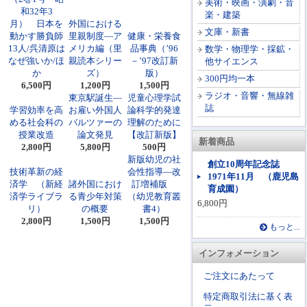
美術・映画・演劇・音
和32年3
楽・建築
月） 日本を
外国における
文庫・新書
動かす勝負師
里親制度―ア
健康・栄養食
13人/呉清原は
メリカ編（里
品事典（’96
数学・物理学・採鉱・
なぜ強いか/ほ
親読本シリー
－’97改訂新
他サイエンス
か
ズ）
版）
300円均一本
6,500円
1,200円
1,500円
ラジオ・音響・無線雑
東京駅誕生―
児童心理学試
誌
学習効率を高
お雇い外国人
論科学的発達
める社会科の
バルツァーの
理解のために
授業改造
論文発見
【改訂新版】
新着商品
2,800円
5,800円
500円
新版幼児の社
創立10周年記念誌
技術革新の経
会性指導―改
1971年11月 （鹿児島
済学 （新経
諸外国におけ
訂増補版
育成園）
済学ライブラ
る青少年対策
（幼児教育叢
6,800円
リ）
の概要
書4）
2,800円
1,500円
1,500円
もっと...
インフォメーション
ご注文にあたって
特定商取引法に基く表