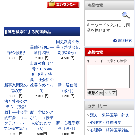
商品検索
キーワードを入力して商
品を探せます
連想検索による関連商品
詳細検索
国史教育の改
墨蹟祖師伝―
善（啓明会紀
連想検索
自然地理学
新訂図説
要 第20号）
8,500円
7,000円
4,500円
キーワード・文章から検索！
山形教育（44
号・1953年
8・9号）特
集・社会科の
新事業開発の
改善をめぐっ
新・通信簿
進め方
て
（改訂）
2,500円
2,800円
1,200円
法と社会シス
カテゴリー
テム 【改訳
版】―社会学
新・学級のと
漢方・東洋医学・針灸
的啓蒙 （ニ
びら （授業
心理学・精神医学
クラス・ルー
の役にたつ
新・心理学序
マン論文集1）
話）
説（改訂）
心理学・精神医学雑誌
2,200円
600円
1,000円