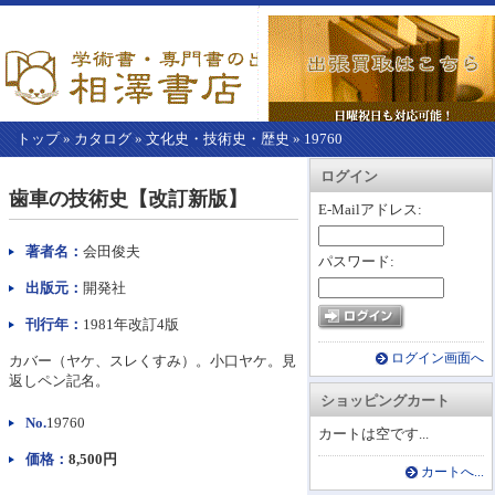
トップ
»
カタログ
»
文化史・技術史・歴史
»
19760
【こ
アカウント情報
カートを見る
レジに進む
ログイン
こ
歯車の技術史【改訂新版】
か
E-Mailアドレス:
ら
本
著者名：
会田俊夫
パスワード:
文】
出版元：
開発社
刊行年：
1981年改訂4版
ログイン画面へ
カバー（ヤケ、スレくすみ）。小口ヤケ。見
返しペン記名。
ショッピングカート
No.
19760
カートは空です...
価格：
8,500円
カートへ...