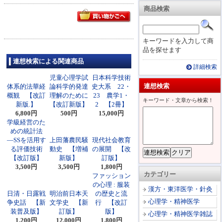
商品検索
キーワードを入力して商
品を探せます
連想検索による関連商品
詳細検索
児童心理学試
日本科学技術
連想検索
体系的法華経
論科学的発達
史大系 22・
概観 【改訂
理解のために
23 農学1・
キーワード・文章から検索！
新版.】
【改訂新版】
2 【2冊】
6,800円
500円
15,000円
学級経営のた
めの統計法
―SSを活用す
上田藩農民騒
現代社会教育
る評価技術
動史 【増補
の展開 【改
【改訂版】
新版】
訂版】
3,500円
3,500円
1,800円
カテゴリー
ファッション
の心理 : 服装
漢方・東洋医学・針灸
日清・日露戦
明治前日本天
の歴史と流
心理学・精神医学
争史話 【新
文学史 【新
行 【改訂
装普及版】
訂版】
版】
心理学・精神医学雑誌
1,200円
12,000円
1,800円