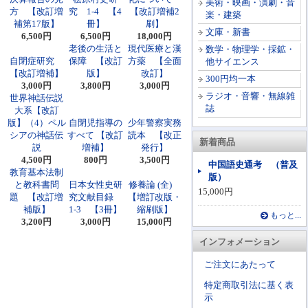
美術・映画・演劇・音
方 【改訂増
究 1-4 【4
【改訂増補2
楽・建築
補第17版】
冊】
刷】
文庫・新書
6,500円
6,500円
18,000円
老後の生活と
現代医療と漢
数学・物理学・採鉱・
自閉症研究
保障 【改訂
方薬 【全面
他サイエンス
【改訂増補】
版】
改訂】
300円均一本
3,000円
3,800円
3,000円
ラジオ・音響・無線雑
世界神話伝説
誌
大系【改訂
版】（4）ペル
自閉児指導の
少年警察実務
シアの神話伝
すべて 【改訂
読本 【改正
新着商品
説
増補】
発行】
4,500円
800円
3,500円
中国語史通考 （普及
教育基本法制
版）
と教科書問
日本女性史研
修養論 (全)
15,000円
題 【改訂増
究文献目録
【増訂改版・
補版】
1-3 【3冊】
縮刷版】
もっと...
3,200円
3,000円
15,000円
インフォメーション
ご注文にあたって
特定商取引法に基く表
示