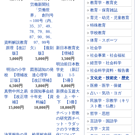
教育学・教育史
労働新聞社
「労働世
教育・保育雑誌
界」 創刊号
育児・幼児・児童教育
～100号（内、
特殊教育
35、37、49、
78、79、86、
学校教育
87、90、96、
体育・スポーツ
資料解説教育
97、99号
原理 【改訂
欠） 【復刻
新日本教育史
社会学
版】
版】
【増補】
社会事業・社会福祉
5,000円
5,000円
3,500円
経営学・社会科学
明治前日本数
明治の小学
図形認知の発
学史 （新訂
社会科学資料・報告書
校 【増補改
達心理学
版） 1-5
文化史・技術史・歴史
訂版】
【改訂増補】
【5冊】
医療・医学・保健
6,500円
3,800円
8,800円
真勢中州之易
全国知事会続
新撰会玉篇大
占い・気功・ヨガ
学 【改正増
十年史 【資
全 上・中・
民族学・宗教学（キリ
補】
料編】
下 【3冊】
スト教・仏教）
15,000円
10,000円
18,000円
チベット密教
哲学・思想
の研究西チベ
言語学・国語学
ット・ラダッ
文学・文芸
クのラマ教文
決算報告の見
桧原村史研
化について