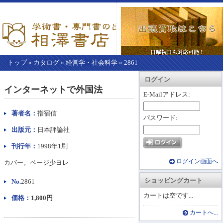
トップ
»
カタログ
»
経営学・社会科学
»
2861
【こ
アカウント情報
カートを見る
レジに進む
ログイン
こ
インターネットで外国法
か
E-Mailアドレス:
ら
本
著者名：
指宿信
パスワード:
文】
出版元：
日本評論社
刊行年：
1998年1刷
ログイン画面へ
カバー。ページ少ヨレ
ショッピングカート
No.
2861
カートは空です...
価格：
1,800円
カートへ...