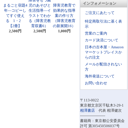
障害をもつ園
インフォメーション
まるごと宿題4
児のあそびと
障害児教育で
年―コピーし
生活指導―イ
効果的な指導
ご注文にあたって
てすぐ使え
ラストでわか
案の作り方
る 1・2
る（障害児教
（障害児教育
特定商取引法に基く表
【2冊】
育双書6）
の新展開16）
示
2,500円
2,500円
1,000円
営業のご案内
カード決済について
日本の古本屋・Amazon
マーケットプレイスか
らの注文
メールが配信されない
方
海外発送について
お問い合わせ
〒113-0022
東京都文京区千駄木3-29-1
相澤書店
代表 相澤健次
----------------------
書籍商：東京都公安委員会
許可 第305450506037号