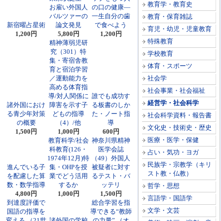
教育学・教育史
お雇い外国人
の口の健康―
バルツァーの
一生自分の歯
教育・保育雑誌
新宿曜占星術
論文発見
で食べよう
育児・幼児・児童教育
1,200円
5,800円
1,200円
特殊教育
精神薄弱児研
究（301）特
学校教育
集・寄宿舎教
体育・スポーツ
育と宿泊学習
／運動能力を
社会学
高める体育指
社会事業・社会福祉
導/対人関係に
誰でも成功す
経営学・社会科学
諸外国におけ
障害を示す子
る板書のしか
る青少年対策
どもの指導
た・ノート指
社会科学資料・報告書
の概要
（4）/他
導
文化史・技術史・歴史
1,500円
1,000円
600円
医療・医学・保健
教育科学/社会
神奈川県精神
科教育(126・
医学会誌
占い・気功・ヨガ
1974年12月)特
（49）外国人
民族学・宗教学（キリ
進んでいる子
集・OHPを授
被疑者に対す
スト教・仏教）
を配慮した算
業でどう活用
るテスト・バ
数・数学指導
するか
ッテリ
哲学・思想
4,800円
1,000円
1,500円
言語学・国語学
到達度評価で
総合学習を指
文学・文芸
国語の指導を
導できる“教師
変える （21世
諸外国の学校
の力量” （オ