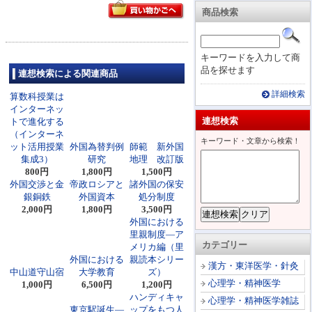
商品検索
キーワードを入力して商
品を探せます
連想検索による関連商品
詳細検索
算数科授業は
インターネッ
連想検索
トで進化する
（インターネ
キーワード・文章から検索！
ット活用授業
外国為替判例
師範 新外国
集成3）
研究
地理 改訂版
800円
1,800円
1,500円
外国交渉と金
帝政ロシアと
諸外国の保安
銀銅鉄
外国資本
処分制度
2,000円
1,800円
3,500円
外国における
里親制度―ア
カテゴリー
メリカ編（里
外国における
親読本シリー
漢方・東洋医学・針灸
中山道守山宿
大学教育
ズ）
心理学・精神医学
1,000円
6,500円
1,200円
ハンディキャ
心理学・精神医学雑誌
東京駅誕生―
ップをもつ人