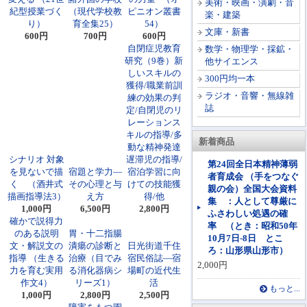
美術・映画・演劇・音
紀型授業づく
（現代学校教
ピニオン叢書
楽・建築
り）
育全集25）
54）
文庫・新書
600円
700円
600円
自閉症児教育
数学・物理学・採鉱・
研究（9巻）新
他サイエンス
しいスキルの
300円均一本
獲得/職業前訓
ラジオ・音響・無線雑
練の効果の判
誌
定/自閉児のリ
レーションス
キルの指導/多
新着商品
動な精神発達
シナリオ 対象
遅滞児の指導/
第24回全日本精神薄弱
を見ないで描
宿題と学力―
宿泊学習に向
者育成会 （手をつなぐ
く （酒井式
その心理と与
けての技能獲
親の会）全国大会資料
描画指導法3）
え方
得/他
集 ：人として尊厳に
1,000円
6,500円
2,800円
ふさわしい処遇の確
確かで説得力
率 （とき：昭和50年
のある説明
胃・十二指腸
10月7日-8日 とこ
文・解説文の
潰瘍の診断と
日光街道千住
ろ：山形県山形市）
指導 （生きる
治療（目でみ
宿民俗誌―宿
2,000円
力を育む実用
る消化器病シ
場町の近代生
作文4）
リーズ1）
活
もっと...
1,000円
2,800円
2,500円