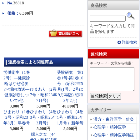
No.
36818
商品検索
価格：
6,500円
キーワードを入力して商
品を探せます
詳細検索
連想検索
連想検索による関連商品
キーワード・文章から検索！
労働衛生（1巻
受験研究 第1
2号）―健康診
巻1号-第1巻10
断はなぜ必要
号 (昭和2年5
か/場内放送―
ひまわり（2巻
月(1号、2号は
健康診断につ
7号・昭和23年
9月再版)-昭和
いて/他
7月号）
3年2月)
3,800円
5,000円
48,000円
カテゴリー
ひまわり（1巻
ひまわり（4巻
ひまわり（4巻
2号・昭和23
3号・昭和25年
1号・昭和25年
漢方・東洋医学・針灸
年3月）早春号
3月号）
1月号）新年号
心理学・精神医学
5,000円
5,000円
5,000円
婦人之友（44
心理学・精神医学雑誌
巻2・昭和25年