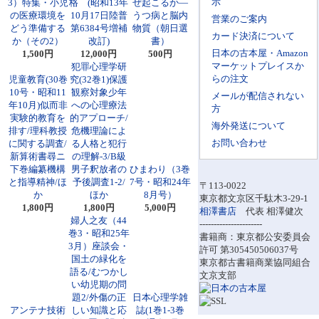
示
3）特集・小児
格 (昭和13年
ぜ起こるか―
の医療環境を
10月17日陸普
うつ病と脳内
営業のご案内
どう準備する
第6384号増補
物質（朝日選
カード決済について
か（その2）
改訂)
書）
日本の古本屋・Amazon
1,500円
12,000円
500円
マーケットプレイスか
犯罪心理学研
らの注文
児童教育(30巻
究(32巻1)保護
10号・昭和11
観察対象少年
メールが配信されない
年10月)似而非
への心理療法
方
実験的教育を
的アプローチ/
海外発送について
排す/理科教授
危機理論によ
お問い合わせ
に関する調査/
る人格と犯行
新算術書尋ニ
の理解-3/B級
下巻編纂機構
男子釈放者の
ひまわり（3巻
と指導精神/ほ
予後調査1-2/
7号・昭和24年
〒113-0022
か
ほか
8月号）
東京都文京区千駄木3-29-1
1,800円
1,800円
5,000円
相澤書店
代表 相澤健次
婦人之友（44
----------------------
巻3・昭和25年
書籍商：東京都公安委員会
3月）座談会・
許可 第305450506037号
国土の緑化を
東京都古書籍商業協同組合
語る/むつかし
文京支部
い幼児期の問
題2/外傷の正
日本心理学雑
アンテナ技術
しい知識と応
誌(1巻1-3巻