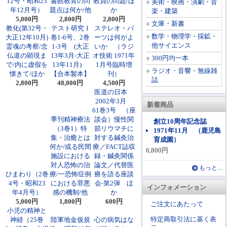
12号・昭和23
書館教育の問
教員の問題/ほ
美術・映画・演劇・音
年12月号）
題点は何か/他
か
楽・建築
5,000円
2,800円
2,800円
文庫・新書
教化(第32号・
テスト研究 1
ステレオ・パ
数学・物理学・採鉱・
大正12年10月)
卷1-6号、2巻
ーツは何がよ
他サイエンス
霊魂の考察/念
1-3号 (大正
いか （ラジ
仏道の顕現ま
13年3月-大正
オ技術 1971年
300円均一本
で/内に虚假を
13年11月)
1月号臨時増
ラジオ・音響・無線雑
懐きて/ほか
【合本製本】
刊）
誌
2,800円
48,000円
4,500円
医道の日本
2002年3月
新着商品
61巻3号 （座
季刊精神療法
談会）慢性関
創立10周年記念誌
（3巻1）特
節リウマチに
1971年11月 （鹿児島
集・治癒とは
対する鍼灸治
育成園）
何か/或る民間
療／FACT誌収
6,800円
施設における
録・鍼灸関係
対人恐怖の治
論文／代替医
もっと...
ひまわり（2巻
療/一恐怖症例
療を語る座談
4号・昭和23
における罪悪
会-第2弾 ほ
インフォメーション
年4月号）
感の機制/他
か
5,000円
1,800円
600円
ご注文にあたって
小児の精神と
特定商取引法に基く表
神経（25巻
陸軍地金仮規
心の病気はな