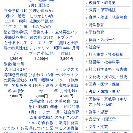
教育学・教育史
2月）座談会・
教育・保育雑誌
社会学徒（10
摂理か運命か/
巻12・通巻
むつかしい幼
育児・幼児・児童教育
117号・昭和
児期の問題/聴
特殊教育
11年12月）道
手のための
徳と習俗学/尻
「音楽の本」/
立体再生ハン
学校教育
屋部落を中心
鐘の音はひび
ドブック
体育・スポーツ
とせる下北半
く―エヴァア
（無線と実験
社会学
島の特異性/ほ
ンジェリン・
昭和34年1月号
か
ブース小伝/他
付録）
社会事業・社会福祉
1,200円
1,200円
2,800円
経営学・社会科学
教化(第36号・
大正13年2月)
トランジスタ
社会科学資料・報告書
尊稱愚禿親鸞
ひまわり（3巻
ーポケットブ
文化史・技術史・歴史
の意義/聖勅を
11号・昭和24
ック （無線
医療・医学・保健
拝して所感を
年1月号）新春
と実験昭和32
述ぶ/ほか
号
年1月号附録）
占い・気功・ヨガ
2,800円
5,000円
4,500円
民族学・宗教学（キリ
岩手教育（31
岩手教育（32
スト教・仏教）
巻1・昭和31年
巻1・昭和32年
哲学・思想
1月）トラホー
1月）社会教育
ム集団撲滅に
のあれこれ/岩
言語学・国語学
ついて/自作教
手教育に発言
文学・文芸
ひまわり（2巻
具について/図
する／無資格