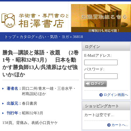
トップ
»
カタログ
»
占い・気功・ヨガ
»
36818
【こ
アカウント情報
カートを見る
レジに進む
ログイン
こ
勝負―講談と落語・改題 （2巻
か
E-Mailアドレス:
1号・昭和32年3月） 日本を動
ら
本
かす勝負師13人/呉清原はなぜ強
パスワード:
文】
いか/ほか
著者名：
田口二州/青木一雄・三谷水平・
村島誼紀/ほか
ログイン画面へ
出版元：
春日書房
ショッピングカート
刊行年：
昭和32年3月
カートは空です...
158頁。背痛み。表紙小口頁ヤケ
カートへ...