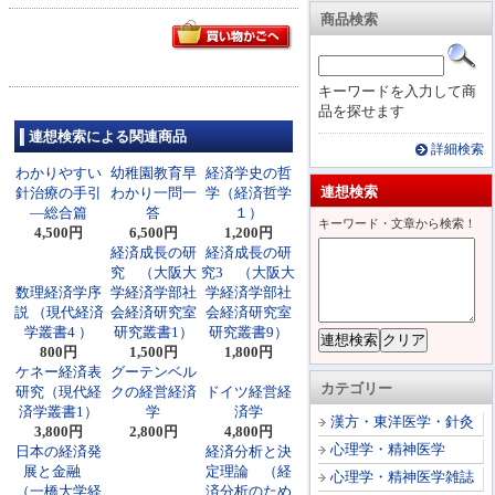
商品検索
キーワードを入力して商
品を探せます
連想検索による関連商品
詳細検索
わかりやすい
幼稚園教育早
経済学史の哲
連想検索
針治療の手引
わかり一問一
学（経済哲学
―総合篇
答
１）
キーワード・文章から検索！
4,500円
6,500円
1,200円
経済成長の研
経済成長の研
究 （大阪大
究3 （大阪大
数理経済学序
学経済学部社
学経済学部社
説 （現代経済
会経済研究室
会経済研究室
学叢書4 ）
研究叢書1）
研究叢書9）
800円
1,500円
1,800円
ケネー経済表
グーテンベル
カテゴリー
研究（現代経
クの経営経済
ドイツ経営経
済学叢書1）
学
済学
漢方・東洋医学・針灸
3,800円
2,800円
4,800円
心理学・精神医学
日本の経済発
経済分析と決
展と金融
定理論 （経
心理学・精神医学雑誌
（一橋大学経
済分析のため