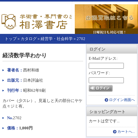
トップ
»
カタログ
»
経営学・社会科学
»
2702
【こ
アカウント情報
カートを見る
レジに進む
ログイン
こ
経済数学早わかり
か
E-Mailアドレス:
ら
本
著者名：
西村和雄
パスワード:
文】
出版元：
日本評論社
刊行年：
昭和62年9刷
ログイン画面へ
カバー（少スレ）。見返しと天の部分にヤケ
点々ジミ有。
ショッピングカート
No.
2702
カートは空です...
価格：
1,000円
カートへ...