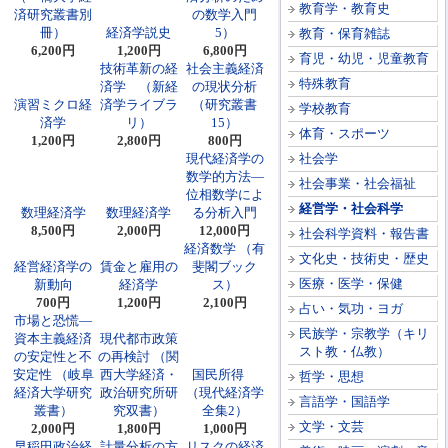
教育学・教育史
済研究叢書別
の数学入門
冊）
経済学説史
5）
教育・保育雑誌
6,200円
1,200円
6,800円
育児・幼児・児童教育
技術革新の経
社会主義経済
特殊教育
済学 （新経
の現状分析
演習ミクロ経
済学ライブラ
（研究叢書
学校教育
済学
リ）
15）
体育・スポーツ
1,200円
2,800円
800円
現代経済学の
社会学
数学的方法―
社会事業・社会福祉
位相数学によ
経営学・社会科学
数理経済学
数理経済学
る分析入門
8,500円
2,000円
12,000円
社会科学資料・報告書
経済数学 （有
文化史・技術史・歴史
経営経済学の
賃金と雇用の
斐閣ブック
医療・医学・保健
新動向
経済学
ス）
700円
1,200円
2,100円
占い・気功・ヨガ
市場と恐慌―
民族学・宗教学（キリ
資本主義経済
現代都市政策
スト教・仏教）
の安定性と不
の再検討 （関
安定性 （岐阜
西大学経済・
国民所得
哲学・思想
経済大学研究
政治研究所研
（現代経済学
言語学・国語学
叢書）
究双書）
全集2）
文学・文芸
2,000円
1,800円
1,000円
早稲田政治経
計量分析の方
リスクの経済