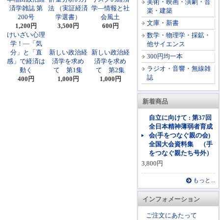
美術・映画・演劇・音
済学雑誌 第
法 （実証経済
学―情報と社
楽・建築
200号
学選書）
会風土
文庫・新書
1,200円
3,500円
600円
けいざい心理
数学・物理学・採鉱・
学！―「気
他サイエンス
分」と「直
新しい政治経
新しい政治経
300円均一本
感」で経済は
済学を求め
済学を求め
ラジオ・音響・無線雑
動く
て 第1集
て 第2集
誌
400円
1,000円
1,000円
新着商品
自立に向けて : 第37回
全日本精神薄弱者育成
会(手をつなぐ親の会)
全国大会資料集 （手
をつなぐ親たち号外）
3,800円
もっと...
インフォメーション
ご注文にあたって