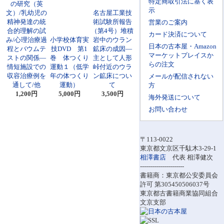
特定商取引法に基く表
の研究（英
示
文）/乳幼児の
名古屋工業技
精神発達の統
術試験所報告
営業のご案内
合的理解の試
（第4号）堆積
カード決済について
み/心理治療過
小学校体育実
岩中のウラン
日本の古本屋・Amazon
程とバウムテ
技DVD 第1
鉱床の成因―
マーケットプレイスか
ストの関係―
巻 体つくり
主として人形
らの注文
情短施設での
運動１（低学
峠付近のウラ
収容治療例を
年の体つくり
ン鉱床につい
メールが配信されない
通して/他
運動）
て
方
1,200円
5,000円
3,500円
海外発送について
お問い合わせ
〒113-0022
東京都文京区千駄木3-29-1
相澤書店
代表 相澤健次
----------------------
書籍商：東京都公安委員会
許可 第305450506037号
東京都古書籍商業協同組合
文京支部