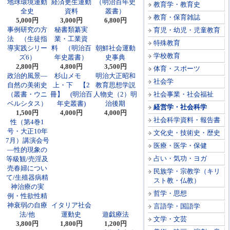
地球環境運動
経済更生運動
（明治百年史
教育学・教育史
全史
資料
叢書）
教育・保育雑誌
5,000円
3,000円
6,800円
事例研究の方
秘書類纂実
育児・幼児・児童教育
法 （生徒指
業・工業資
特殊教育
導実践シリー
料 （明治百
朝鮮社会運動
学校教育
ズ6）
年史叢書）
史事典
2,800円
4,800円
3,500円
体育・スポーツ
政治的風景―
杉山メモ
明治大正昭和
社会学
自然の美術史
上・下 【2
教育思想学説
（叢書・ウニ
冊】 (明治百
人物史（2）明
社会事業・社会福祉
ベルシタス）
年史叢書)
治後期
経営学・社会科学
1,500円
4,000円
4,000円
社会科学資料・報告書
性（第4巻1
号・大正10年
文化史・技術史・歴史
7月）講演会号
医療・医学・保健
―性的現象の
占い・気功・ヨガ
等級観/売淫及
売春婦につい
民族学・宗教学（キリ
て/生殖器病精
スト教・仏教）
神治療の実
哲学・思想
例・性欲性精
神衰弱の自療
イタリア社会
言語学・国語学
法/他
運動史
遊戯療法
文学・文芸
3,800円
1,800円
1,200円