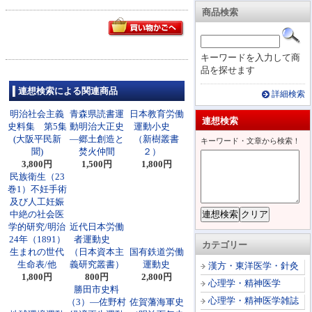
商品検索
キーワードを入力して商
品を探せます
連想検索による関連商品
詳細検索
明治社会主義
青森県読書運
日本教育労働
連想検索
史料集 第5集
動明治大正史
運動小史
(大阪平民新
―郷土創造と
（新樹叢書
キーワード・文章から検索！
聞)
焚火仲間
２）
3,800円
1,500円
1,800円
民族衛生（23
巻1）不妊手術
及び人工妊娠
中絶の社会医
学的研究/明治
近代日本労働
24年（1891）
者運動史
カテゴリー
生まれの世代
（日本資本主
国有鉄道労働
生命表/他
義研究叢書）
運動史
漢方・東洋医学・針灸
1,800円
800円
2,800円
心理学・精神医学
勝田市史料
心理学・精神医学雑誌
（3）―佐野村
佐賀藩海軍史