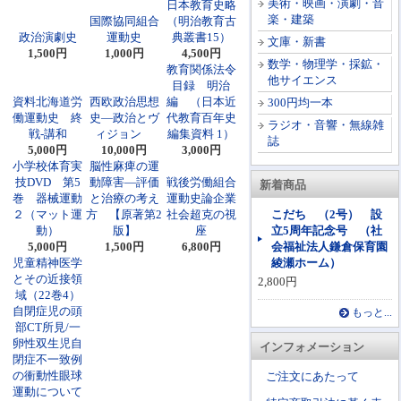
美術・映画・演劇・音
日本教育史略
楽・建築
国際協同組合
（明治教育古
政治演劇史
運動史
典叢書15）
文庫・新書
1,500円
1,000円
4,500円
数学・物理学・採鉱・
教育関係法令
他サイエンス
目録 明治
資料北海道労
西欧政治思想
編 （日本近
300円均一本
働運動史 終
史―政治とヴ
代教育百年史
ラジオ・音響・無線雑
戦-講和
ィジョン
編集資料 1）
誌
5,000円
10,000円
3,000円
小学校体育実
脳性麻痺の運
技DVD 第5
動障害―評価
戦後労働組合
新着商品
巻 器械運動
と治療の考え
運動史論企業
２（マット運
方 【原著第2
社会超克の視
こだち （2号） 設
動）
版】
座
立5周年記念号 （社
5,000円
1,500円
6,800円
会福祉法人鎌倉保育園
児童精神医学
綾瀬ホーム）
とその近接領
2,800円
域（22巻4）
自閉症児の頭
もっと...
部CT所見/一
卵性双生児自
インフォメーション
閉症不一致例
の衝動性眼球
ご注文にあたって
運動について