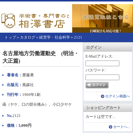
トップ
»
カタログ
»
経営学・社会科学
»
2121
【こ
アカウント情報
カートを見る
レジに進む
ログイン
こ
名古屋地方労働運動史 (明治・
か
E-Mailアドレス:
大正篇)
ら
本
パスワード:
文】
著者名：
齋藤勇
出版元：
風媒社
刊行年：
1969年1刷
ログイン画面へ
函（ヤケ、口の部分痛み）。小口少ヤケ
ショッピングカート
No.
2121
カートは空です...
価格：
3,000円
カートへ...