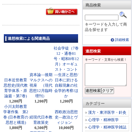
商品検索
キーワードを入力して商
品を探せます
連想検索による関連商品
詳細検索
社会学徒（7巻
連想検索
12・通巻81
号・昭和8年12
キーワード・文章から検索！
月）オーギュ
スト・コント
資本論―後期
―生涯と思想/
日本近世教育
マルクスへの
日本に於ける
思想史(現代教
視座 （現代
自殺現象の社
育学体系・原
思想12月臨時
会学的考察/ほ
論篇・第7巻)
増刊）
か
1,200円
1,200円
1,200円
カテゴリー
小川太郎教育
学著作集 第2
西欧政治思想
漢方・東洋医学・針灸
巻 (日本教育の
続現代日本教
史―政治とヴ
心理学・精神医学
思想と構造)
育政策史
ィジョン
心理学・精神医学雑誌
1,800円
6,500円
10,000円