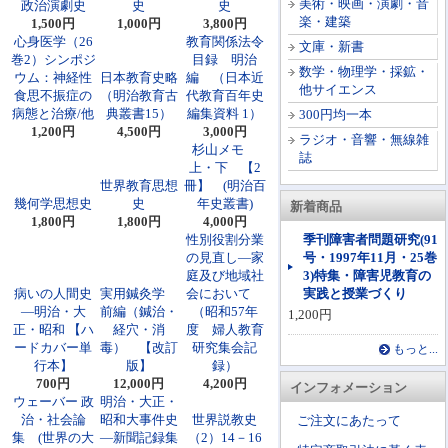
美術・映画・演劇・音
政治演劇史
史
史
楽・建築
1,500円
1,000円
3,800円
心身医学（26
教育関係法令
文庫・新書
巻2）シンポジ
目録 明治
数学・物理学・採鉱・
ウム：神経性
日本教育史略
編 （日本近
他サイエンス
食思不振症の
（明治教育古
代教育百年史
病態と治療/他
典叢書15）
編集資料 1）
300円均一本
1,200円
4,500円
3,000円
ラジオ・音響・無線雑
杉山メモ
誌
上・下 【2
世界教育思想
冊】 (明治百
幾何学思想史
史
年史叢書)
新着商品
1,800円
1,800円
4,000円
性別役割分業
季刊障害者問題研究(91
の見直し―家
号・1997年11月・25巻
庭及び地域社
3)特集・障害児教育の
病いの人間史
実用鍼灸学
会において
実践と授業づくり
―明治・大
前編（鍼治・
（昭和57年
1,200円
正・昭和 【ハ
経穴・消
度 婦人教育
ードカバー単
毒） 【改訂
研究集会記
もっと...
行本】
版】
録）
700円
12,000円
4,200円
インフォメーション
ウェーバー 政
明治・大正・
治・社会論
昭和大事件史
世界説教史
ご注文にあたって
集 (世界の大
―新聞記録集
（2）14－16