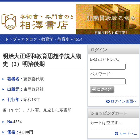
トップ
»
カタログ
»
教育学・教育史
»
4554
【こ
アカウント情報
カートを見る
レジに進む
ログイン
こ
明治大正昭和教育思想学説人物
か
E-Mailアドレス:
史（2）明治後期
ら
本
パスワード:
文】
著者名：
藤原喜代蔵
出版元：
東亜政経社
刊行年：
昭和18年
ログイン画面へ
函（ヤケ）。ムレ有。見返しに蔵書印
ショッピングカート
No.
4554
カートは空です...
価格：
4,000円
カートへ...