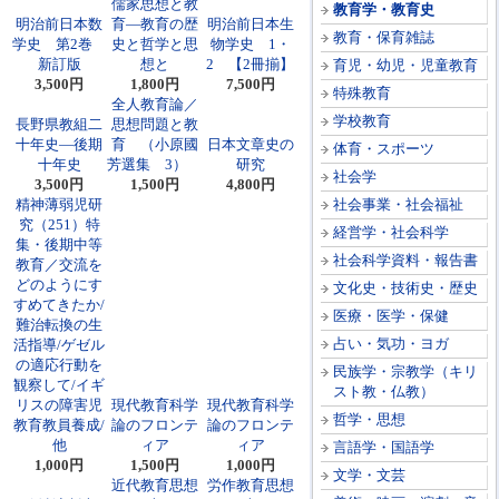
儒家思想と教
教育学・教育史
明治前日本数
育―教育の歴
明治前日本生
教育・保育雑誌
学史 第2巻
史と哲学と思
物学史 1・
新訂版
想と
2 【2冊揃】
育児・幼児・児童教育
3,500円
1,800円
7,500円
特殊教育
全人教育論／
学校教育
長野県教組二
思想問題と教
十年史―後期
育 （小原國
日本文章史の
体育・スポーツ
十年史
芳選集 3）
研究
社会学
3,500円
1,500円
4,800円
精神薄弱児研
社会事業・社会福祉
究（251）特
経営学・社会科学
集・後期中等
社会科学資料・報告書
教育／交流を
どのようにす
文化史・技術史・歴史
すめてきたか/
医療・医学・保健
難治転換の生
占い・気功・ヨガ
活指導/ゲゼル
の適応行動を
民族学・宗教学（キリ
観察して/イギ
スト教・仏教）
リスの障害児
現代教育科学
現代教育科学
哲学・思想
教育教員養成/
論のフロンテ
論のフロンテ
他
ィア
ィア
言語学・国語学
1,000円
1,500円
1,000円
文学・文芸
近代教育思想
労作教育思想