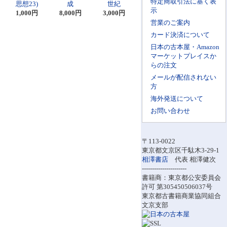
特定商取引法に基く表
思想23)
成
世紀
示
1,000円
8,000円
3,000円
営業のご案内
カード決済について
日本の古本屋・Amazon
マーケットプレイスか
らの注文
メールが配信されない
方
海外発送について
お問い合わせ
〒113-0022
東京都文京区千駄木3-29-1
相澤書店
代表 相澤健次
----------------------
書籍商：東京都公安委員会
許可 第305450506037号
東京都古書籍商業協同組合
文京支部