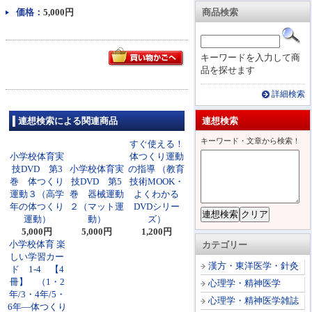
価格：
5,000円
商品検索
キーワードを入力して商
品を探せます
詳細検索
連想検索による関連商品
連想検索
キーワード・文章から検索！
すぐ使える！
小学校体育実
体つくり運動
技DVD 第3
小学校体育実
の指導 （教育
巻 体つくり
技DVD 第5
技術MOOK・
運動３（高学
巻 器械運動
よくわかる
年の体つくり
２（マット運
DVDシリー
運動）
動）
ズ）
5,000円
5,000円
1,200円
小学校体育 楽
カテゴリー
しい学習カー
漢方・東洋医学・針灸
ド 1-4 【4
冊】 （1・2
心理学・精神医学
年/3・4年/5・
心理学・精神医学雑誌
6年―体つくり