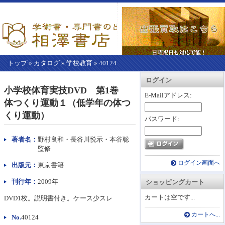
トップ
»
カタログ
»
学校教育
»
40124
【こ
アカウント情報
カートを見る
レジに進む
ログイン
こ
小学校体育実技DVD 第1巻
か
E-Mailアドレス:
体つくり運動１（低学年の体つ
ら
本
くり運動）
パスワード:
文】
著者名：
野村良和・長谷川悦示・本谷聡
監修
ログイン画面へ
出版元：
東京書籍
刊行年：
2009年
ショッピングカート
カートは空です...
DVD1枚。説明書付き。ケース少スレ
カートへ...
No.
40124