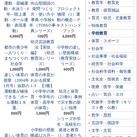
教育学・教育史
運動・器械運
向山型国語の
動・水泳/5・6
発問 つくり
プロジェクト
教育・保育雑誌
年―陸上運
方・使い方小
物理 （1）運
育児・幼児・児童教育
動・ボール運
事典 小学校4
動の概念―テ
動・表現運
年 （TOSS小事
キスト/ハンド
特殊教育
動）
典シリーズ）
ブック
学校教育
4,000円
500円
4,800円
体育・スポーツ
幼児言語教育
都市の青少年
法【実技
小学校の楽し
社会学
―人つくり・
編】 （幼児
い壁面構成
社会事業・社会福祉
まちつくりの
教育法シリー
（教育実技シ
社会学
ズ）
リーズ）
経営学・社会科学
1,000円
1,000円
600円
社会科学資料・報告書
楽しい体育の
体育の本質が
文化史・技術史・歴史
授業 （2004年
わかる授業
1月号）抜群の
1-3 【3冊】
医療・医学・保健
運動量が確保
（小学年の体
幼児と保育
占い・気功・ヨガ
できる「ボー
育・中学年の
（23巻9）事例
民族学・宗教学（キリ
ル運動１８
体育・高学年
で示す数の新
スト教・仏教）
選」
の体育）
しい指導
800円
3,000円
800円
哲学・思想
シリーズ中学
言語学・国語学
生・高校生の
小学校の壁面
発達と教育
文学・文芸
楽しい体育の
構成12カ月―
（1：若者たち