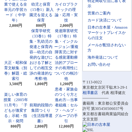
特定商取引法に基く表
業で使える全
幼児と保育
カイロプラク
示
単元の学習カ
（15巻1）新入
チックの理
営業のご案内
ード（ 中学
園児を迎える
論・応用・実
年）
保育
技
カード決済について
2,000円
800円
2,000円
日本の古本屋・Amazon
保育学研究
発達障害研究
マーケットプレイスか
（33巻1）特
（17巻1）特
らの注文
集・乳幼児の
集・インクル
メールが配信されない
発達と保育内
ージョン/重複
方
容―幼児の自
障害児に対す
発的な遊びに
る感覚運動療
海外発送について
大正・昭和保
おける了解と
法的アプロー
お問い合わせ
育文献集（別
しての相互交
チの有用性に
巻）解題・総
渉の発達的な
ついての検討/
索引
考察/他
他
〒113-0022
3,500円
1,800円
1,200円
東京都文京区千駄木3-29-1
患者・家族会
相澤書店
代表 相澤健次
楽しい体育の
のつくり方と
----------------------
授業 （2005年
進め方―当事
書籍商：東京都公安委員会
11月号）「子
前期的段階の
者組織：セル
許可 第305450506037号
どもが激変す
集団つくり
フ・ヘルプ・
東京都古書籍商業協同組合
る」示範・指
（生活指導選
グループの手
文京支部
示・発問
書）
引
800円
2,800円
12,000円