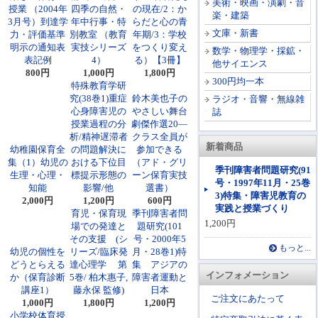
美術・映画・演劇・音
授業 （2004年
四季の自然・
の現在/2：か
楽・建築
3月号）到達学
年中行事・特
らだと心の青
文庫・新書
力・評価基準
別教室 （教育
年期/3：学校
明示の通知表
実技シリーズ
をつくり変え
数学・物理学・採鉱・
表記例
4）
る）【3冊】
他サイエンス
800円
1,000円
1,800円
300円均一本
特殊教育学研
究(38巻1)重症
鈴木美也子の
ラジオ・音響・無線雑
心身障害児の
やさしい舞台
誌
授業過程の分
劇傑作選20―
析/精神遅滞者
クラス全員が
新着商品
幼稚園保育全
の問題解決に
参加できる
集（1）幼児の
おける下位目
（アド・グリ
季刊障害者問題研究(91
生理・心理・
標提示形態の
ーン保育実技
号・1997年11月・25巻
知能
影響/他
選書）
3)特集・障害児教育の
2,000円
1,200円
600円
実践と授業づくり
育児・保育現
季刊障害者問
1,200円
場での発達と
題研究(101
その支援 (シ
号・2000年5
もっと...
幼児の個性を
リーズ/臨床発
月・28巻1)特
どうとらえる
達心理学 第
集 アジアの
インフォメーション
か（保育診断
5巻/ 柏木惠子,
障害者運動と
講座1）
藤永保 監修)
日本
ご注文にあたって
1,000円
1,800円
1,200円
小学校体育授