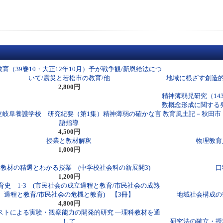
育（39巻10・大正12年10月）予が戦争観/新恩給法につ
いて/震災と若松市の教育/他
地域に根ざす創造的
2,800円
精神薄弱児研究（1
数概念形成に関する
立岐阜養護学校 研究紀要（第1集）精神薄弱の確かな言
教育風土記－秋田市
語指導
4,500円
授業と教材解釈
物理教育
1,000円
教材の精選とわかる授業 (中学校社会科の新展開3)
口
1,200円
育史 1-3 (市民社会の成立過程と教育/市民社会の成熟
過程と教育/市民社会の危機と教育) 【3冊】
地域社会構成の
4,800円
テストによる実験・観察能力の開発的研究 ―理科教材を通
して
研究法の確立・授