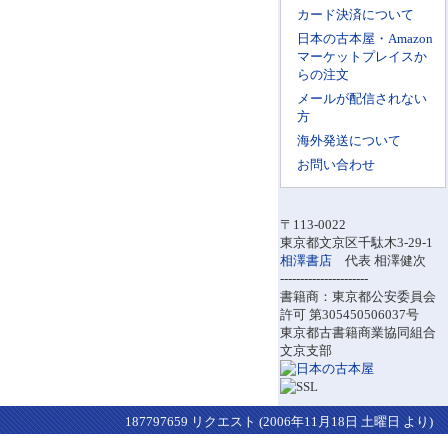
カード決済について
日本の古本屋・Amazon
マーケットプレイスか
らの注文
メールが配信されない
方
海外発送について
お問い合わせ
〒113-0022
東京都文京区千駄木3-29-1
相澤書店
代表 相澤健次
----------------------
書籍商：東京都公安委員会
許可 第305450506037号
東京都古書籍商業協同組合
文京支部
187797659 リクエスト (2006年11月18日 土曜日 より)