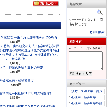
商品検索
キーワードを入力して商
品を探せます
詳細検索
学校経営 ―生き方と連帯感を育てる教育
連想検索
1,800円
43）特集・実践研究の方法／精神薄弱児の関
キーワード・文章から検索！
発達的研究/精神発達遅滞児の児童教育/特殊
・佐世保市/わが県における特殊教育ビジョ
ン－新潟県/他
1,000円
入門―授業の理論と教材の基礎
2,000円
科金液蘊要・経験秘翼方
カテゴリー
15,000円
漢方・東洋医学・針灸
空間構造―岡山県78市町村の特性分析
心理学・精神医学
1,800円
心理学・精神医学雑誌
業の改善創造的能力を育てる読みの指導