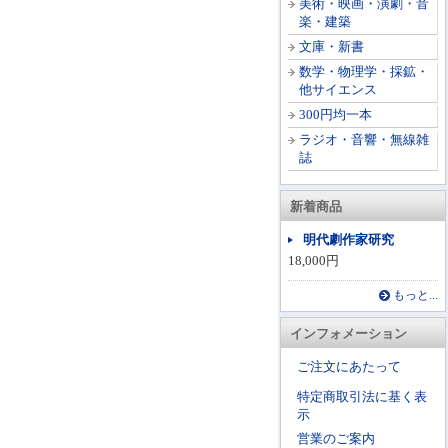
美術・映画・演劇・音
楽・建築
文庫・新書
数学・物理学・採鉱・
他サイエンス
300円均一本
ラジオ・音響・無線雑
誌
新着商品
明代劇作家研究
18,000円
もっと...
インフォメーション
ご注文にあたって
特定商取引法に基く表
示
営業のご案内