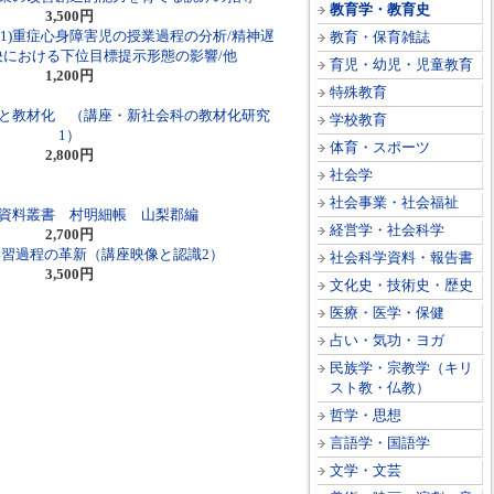
教育学・教育史
3,500円
巻1)重症心身障害児の授業過程の分析/精神遅
教育・保育雑誌
における下位目標提示形態の影響/他
育児・幼児・児童教育
1,200円
特殊教育
と教材化 （講座・新社会科の教材化研究
学校教育
1）
体育・スポーツ
2,800円
社会学
社会事業・社会福祉
資料叢書 村明細帳 山梨郡編
経営学・社会科学
2,700円
習過程の革新（講座映像と認識2）
社会科学資料・報告書
3,500円
文化史・技術史・歴史
医療・医学・保健
占い・気功・ヨガ
民族学・宗教学（キリ
スト教・仏教）
哲学・思想
言語学・国語学
文学・文芸