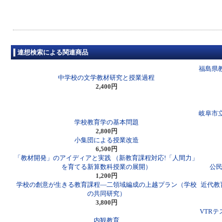
連想検索による関連商品
福島県教
中学校の文学教材研究と授業過程
2,400円
岐阜市
学校教育学の基本問題
2,800円
小集団による授業改造
6,500円
「教材開発」のアイディアと実践 （新教育課程対応!「人間力」
を育てる新算数科授業の展開）
公民
1,200円
学校の創意が生きる教育課程―二領域編成の上越プラン（学校
近代教
の共同研究）
3,800円
VTR
内観教育