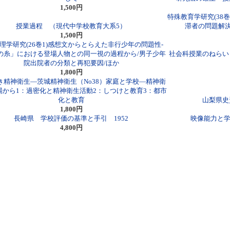
1,500円
特殊教育学研究(38
授業過程 （現代中学校教育大系5）
滞者の問題解決
1,500円
理学研究(26巻1)感想文からとらえた非行少年の問題性-
の糸」における登場人物との同一視の過程から/男子少年
社会科授業のねらい
院出院者の分類と再犯要因/ほか
1,800円
き精神衛生―茨城精神衛生（No38）家庭と学校―精神衛
場から1：過密化と精神衛生活動2：しつけと教育3：都市
化と教育
山梨県史
1,800円
長崎県 学校評価の基準と手引 1952
映像能力と学
4,800円