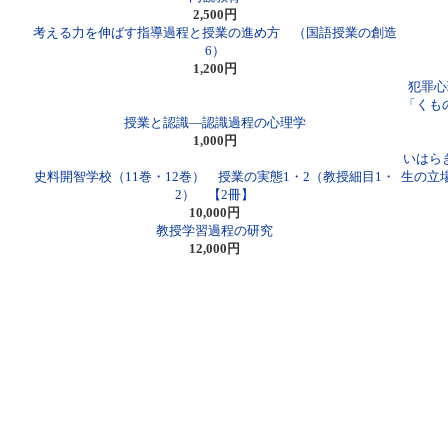
2,500円
考える力を伸ばす指導過程と授業の進め方 （国語授業の創造
6）
1,200円
犯罪心
「くも
授業と認識―認識過程の心理学
1,000円
いはら
史料開智学校（11巻・12巻） 授業の実態1・2（教授細目1・
生の立
2） 【2冊】
10,000円
教授学習過程の研究
12,000円