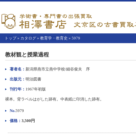
トップ
»
カタログ
»
教育学・教育史
»
5979
【こ
こ
教材観と授業過程
か
ら
本
著者名：
新潟県燕市立燕中学校/細谷俊夫 序
文】
出版元：
明治図書
刊行年：
1967年初版
裸本。背ラベルはがした跡有。中表紙に印消した跡有。
No.
5979
価格：
3,500円