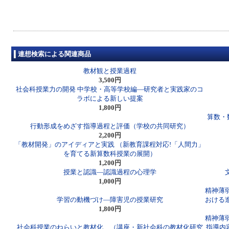
連想検索による関連商品
教材観と授業過程
3,500円
社会科授業力の開発 中学校・高等学校編―研究者と実践家のコ
ラボによる新しい提案
1,800円
算数・
行動形成をめざす指導過程と評価（学校の共同研究）
2,200円
「教材開発」のアイディアと実践 （新教育課程対応!「人間力」
を育てる新算数科授業の展開）
1,200円
授業と認識―認識過程の心理学
1,000円
精神薄
学習の動機づけ―障害児の授業研究
おける
1,800円
精神薄
社会科授業のねらいと教材化 （講座・新社会科の教材化研究
指導内