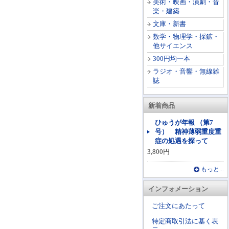
美術・映画・演劇・音
楽・建築
文庫・新書
数学・物理学・採鉱・
他サイエンス
300円均一本
ラジオ・音響・無線雑
誌
新着商品
ひゅうが年報 （第7
号） 精神薄弱重度重
症の処遇を探って
3,800円
もっと...
インフォメーション
ご注文にあたって
特定商取引法に基く表