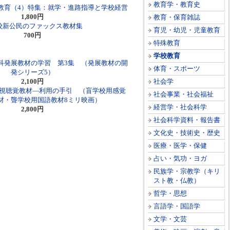
教育学・教育史
教育（4）特集：就学・進路指導と学校経営
1,800円
教育・保育雑誌
校新公民のファックス教材集
育児・幼児・児童教育
700円
特殊教育
学校教育
科発展教材の学習 第3集 （発展教材の開
体育・スポーツ
発シリーズ5）
2,100円
社会学
視聴覚教材―利用の手引 （盲学校用感覚
社会事業・社会福祉
材・聾学校用国語教材8ミリ映画）
経営学・社会科学
2,800円
社会科学資料・報告書
文化史・技術史・歴史
医療・医学・保健
占い・気功・ヨガ
民族学・宗教学（キリ
スト教・仏教）
哲学・思想
言語学・国語学
文学・文芸