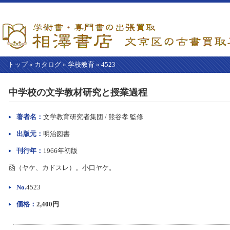
トップ
»
カタログ
»
学校教育
»
4523
【こ
こ
中学校の文学教材研究と授業過程
か
ら
本
著者名：
文学教育研究者集団 / 熊谷孝 監修
文】
出版元：
明治図書
刊行年：
1966年初版
函（ヤケ、カドスレ）。小口ヤケ。
No.
4523
価格：
2,400円