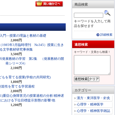
商品検索
キーワードを入力して商
品を探せます
詳細検索
入門―授業の理論と教材の基礎
2,000円
連想検索
1985年3月臨時増刊 No345）授業に生き
る文学教材研究事例集
キーワード・文章から検索！
3,500円
科発展教材の学習 第2集 （発展教材の開
発シリーズ4）
2,100円
どもを育てる授業(学校の共同研究)
1,800円
創造性を育てる学習過程
カテゴリー
2,800円
巻1)重症心身障害児の授業過程の分析/精神遅
漢方・東洋医学・針灸
における下位目標提示形態の影響/他
心理学・精神医学
1,200円
心理学・精神医学雑誌