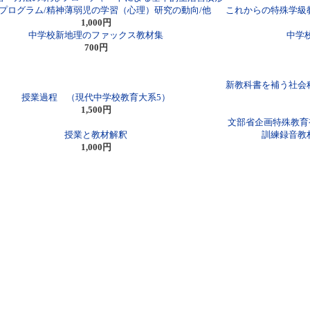
プログラム/精神薄弱児の学習（心理）研究の動向/他
これからの特殊学級
1,000円
中学校新地理のファックス教材集
中学
700円
新教科書を補う社会
授業過程 （現代中学校教育大系5）
1,500円
文部省企画特殊教育
授業と教材解釈
訓練録音教
1,000円