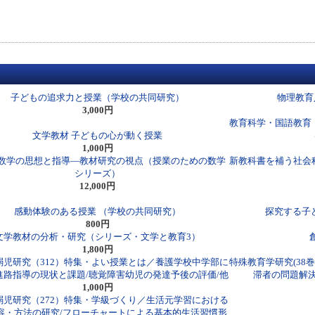
子どもの追求力と授業（学校の共同研究）
物理教育
3,000円
教育科学・国語教育（
文学教材 子どもの心が動く授業
1,000円
数学の思想と指導―教材研究の視点（授業のための数学
新教科書を補う社会
シリーズ）
12,000円
感動体験のある授業 （学校の共同研究）
探究する子
800円
文学教材の分析・研究（シリーズ・文学と教育3）
1,800円
弱児研究（312）特集・よい授業とは／養護学校中学部に
特殊教育学研究(38
進路指導の現状と課題/聴覚障害幼児の発達予後の評価/他
滞者の問題解決
1,000円
弱児研究（272）特集・学級づくり／生活元学習における
容・方法の研究/フローチャートによる基本的生活習慣形