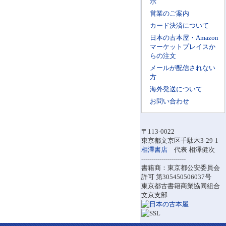
示
営業のご案内
カード決済について
日本の古本屋・Amazon
マーケットプレイスか
らの注文
メールが配信されない
方
海外発送について
お問い合わせ
〒113-0022
東京都文京区千駄木3-29-1
相澤書店
代表 相澤健次
----------------------
書籍商：東京都公安委員会
許可 第305450506037号
東京都古書籍商業協同組合
文京支部