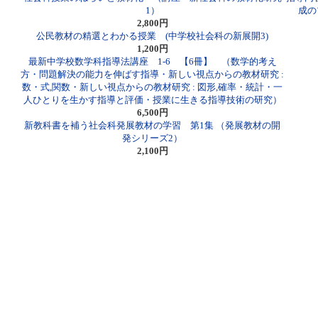
1）
成の
2,800円
公民教材の精選とわかる授業 (中学校社会科の新展開3)
1,200円
最新中学校数学科指導法講座 1-6 【6冊】 （数学的考え
方・問題解決の能力を伸ばす指導・新しい視点からの教材研究 :
数・式,関数・新しい視点からの教材研究 : 図形,確率・統計・一
人ひとりを生かす指導と評価・授業に生きる指導技術の研究）
6,500円
新教科書を補う社会科発展教材の学習 第1集 （発展教材の開
発シリーズ2）
2,100円