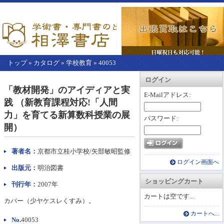
トップ
»
カタログ
»
学校教育
»
40053
【こ
アカウント情報
カートを見る
レジに進む
ログイン
こ
「教材開発」のアイディアと実
か
E-Mailアドレス:
践 （新教育課程対応!「人間
ら
本
力」を育てる新算数科授業の展
パスワード:
文】
開）
著者名：
京都市立桂小学校/矢部敏昭監修
ログイン画面へ
出版元：
明治図書
ショッピングカート
刊行年：
2007年
カートは空です...
カバー（少ヤケスレくすみ）。
カートへ...
No.
40053