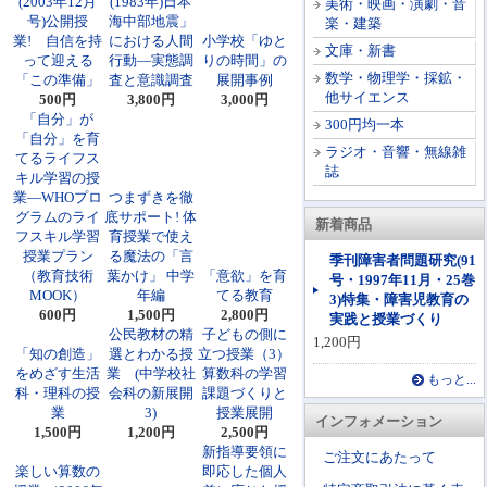
(2003年12月
(1983年)日本
美術・映画・演劇・音
号)公開授
海中部地震」
楽・建築
業! 自信を持
における人間
小学校「ゆと
文庫・新書
って迎える
行動―実態調
りの時間」の
数学・物理学・採鉱・
「この準備」
査と意識調査
展開事例
他サイエンス
500円
3,800円
3,000円
「自分」が
300円均一本
「自分」を育
ラジオ・音響・無線雑
てるライフス
誌
キル学習の授
業―WHOプロ
つまずきを徹
グラムのライ
底サポート! 体
新着商品
フスキル学習
育授業で使え
授業プラン
る魔法の「言
季刊障害者問題研究(91
（教育技術
葉かけ」 中学
「意欲」を育
号・1997年11月・25巻
MOOK）
年編
てる教育
3)特集・障害児教育の
600円
1,500円
2,800円
実践と授業づくり
公民教材の精
子どもの側に
1,200円
「知の創造」
選とわかる授
立つ授業（3）
をめざす生活
業 (中学校社
算数科の学習
もっと...
科・理科の授
会科の新展開
課題づくりと
業
3)
授業展開
インフォメーション
1,500円
1,200円
2,500円
新指導要領に
ご注文にあたって
楽しい算数の
即応した個人