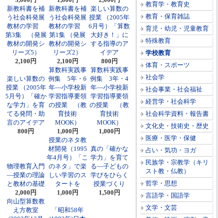
教育学・教育史
新教科書を補
新教科書を補
楽しい算数の
教育・保育雑誌
う社会科発展
う社会科発展
授業 （2005年
教材の学習
教材の学習
6月号）「算数
育児・幼児・児童教育
第3集 （発展
第1集 （発展
大好き！」に
特殊教育
教材の開発シ
教材の開発シ
する指導のア
リーズ5）
リーズ2）
イデア
学校教育
2,100円
2,100円
800円
体育・スポーツ
算数科実践事
算数科実践事
社会学
楽しい算数の
例集 5年・6
例集 3年・4
授業 （2005年
年―小学校新
年―小学校新
社会事業・社会福祉
5月号）「確か
学習指導要領
学習指導要領
経営学・社会科学
な学力」を育
の授業 （教
の授業 （教
てる発問・助
育技術
育技術
社会科学資料・報告書
言のアイデア
MOOK）
MOOK）
文化史・技術史・歴史
800円
1,000円
1,000円
医療・医学・保健
授業のネタ教
材開発（1995
真の「確かな
占い・気功・ヨガ
年4月号）「こ
学力」を育て
民族学・宗教学（キリ
物理教育入門
のネタ」で楽
る―子どもの
スト教・仏教）
―授業の理論
しい学習のス
学びをひらく
哲学・思想
と教材の基礎
タートを
授業づくり
2,000円
1,000円
1,500円
言語学・国語学
向山型算数教
文学・文芸
え方教室
「昭和58年