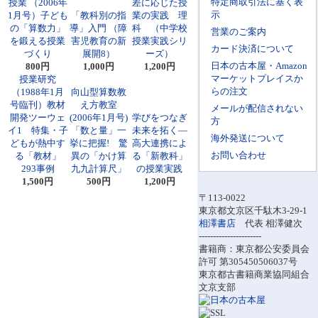
特定商取引法に基く表
授業 （2006年
差に応じた授
示
1月号）子ども
「教科別の指
業の実践 理
の「算数力」
導」入門 （障
科 （中学校
営業のご案内
を鍛える授業
害児教育の新
授業実践シリ
カード決済について
づくり
展開8）
ーズ）
日本の古本屋・Amazon
800円
1,000円
1,200円
マーケットプレイスか
授業研究
らの注文
（1988年1月
向山型算数教
号臨刊）教材
え方教室
メールが配信されない
開発ツーウェ
(2006年1月号)
学びをつなぎ
方
イ1 特集・子
「数と量」一
未来を拓く―
海外発送について
どもが熱中す
挙に把握! 驚
高大連携によ
お問い合わせ
る「教材」
異の「かけ算
る「新教科」
293事例
九九計算尺」
の授業実践
1,500円
500円
1,200円
〒113-0022
東京都文京区千駄木3-29-1
相澤書店
代表 相澤健次
----------------------
書籍商：東京都公安委員会
許可 第305450506037号
東京都古書籍商業協同組合
文京支部