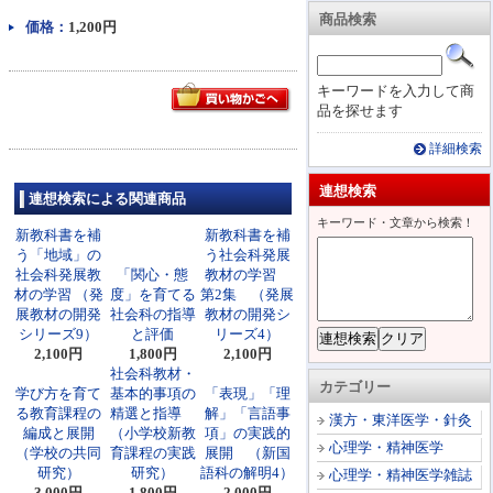
商品検索
価格：
1,200円
キーワードを入力して商
品を探せます
詳細検索
連想検索
連想検索による関連商品
キーワード・文章から検索！
新教科書を補
新教科書を補
う「地域」の
う社会科発展
社会科発展教
「関心・態
教材の学習
材の学習 （発
度」を育てる
第2集 （発展
展教材の開発
社会科の指導
教材の開発シ
シリーズ9）
と評価
リーズ4）
2,100円
1,800円
2,100円
社会科教材・
カテゴリー
学び方を育て
基本的事項の
「表現」「理
る教育課程の
精選と指導
解」「言語事
漢方・東洋医学・針灸
編成と展開
（小学校新教
項」の実践的
心理学・精神医学
（学校の共同
育課程の実践
展開 （新国
研究）
研究）
語科の解明4）
心理学・精神医学雑誌
3,000円
1,800円
2,000円