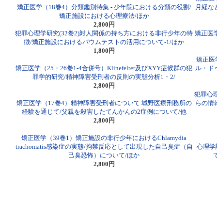
矯正医学（18巻4）分類鑑別特集 - 少年院における分類の役割/
月経な
矯正施設における心理療法/ほか
2,800円
犯罪心理学研究(32巻2)対人関係の持ち方における非行少年の特
矯正医
徴/矯正施設におけるバウムテストの活用について-1/ほか
1,800円
矯正医
矯正医学（25・26巻1-4合併号）Klinefelter及びXYY症候群の犯
ル・ド
罪学的研究/精神障害受刑者の反則の実態分析1・2/
2,800円
犯罪心理
矯正医学（17巻4）精神障害受刑者について 城野医療刑務所の
らの情
経験を通じて/父親を殺害したてんかんの2症例について/他
2,800円
矯正医学（39巻1）矯正施設の非行少年におけるChlamydia
trachomatis感染症の実態/拘禁反応として出現した自己臭症（自
心理学
己臭恐怖）について/ほか
2,800円