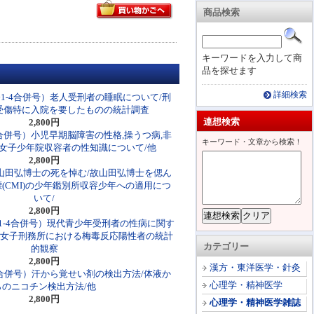
商品検索
キーワードを入力して商
品を探せます
詳細検索
巻1-4合併号）老人受刑者の睡眠について/刑
受傷特に入院を要したものの統計調査
連想検索
2,800円
4合併号）小児早期脳障害の性格,操うつ病,非
キーワード・文章から検索！
/女子少年院収容者の性知識について/他
2,800円
）山田弘博士の死を悼む/故山田弘博士を偲ん
(CMI)の少年鑑別所収容少年への適用につ
いて/
2,800円
巻1-4合併号）現代青少年受刑者の性病に関す
/女子刑務所における梅毒反応陽性者の統計
カテゴリー
的観察
2,800円
漢方・東洋医学・針灸
4合併号）汗から覚せい剤の検出方法/体液か
心理学・精神医学
らのニコチン検出方法/他
2,800円
心理学・精神医学雑誌