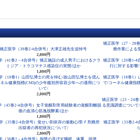
矯正医学（27・28
矯正医学（39巻2-4合併号）大津正雄先生追悼号
務作業による
2,800円
学（41巻2－4合併号）矯正施設の成人男子におけるクラ
矯正医学（20巻1-
ミジア・トラコマチス感染症の実態/ほか
行に対する影響
1,800円
学（18巻1）山田弘博士の死を悼む/故山田弘博士を偲ん
矯正医学（18巻1
ーネル健康指標(CMI)の少年鑑別所収容少年への適用につ
で/コーネル健康指標
いて/
2,800円
矯正医学（23・24
学（45巻2-4合併号）女子覚醒剤常用経験者の覚醒剤離脱
る意識調査について
後の血清心筋逸脱酵素/ほか
1,800円
学（35巻2-4合併号）覚せい剤依存の衝動心理/Ｆ刑務所
矯正医学（33巻2-
出獄者の再犯状況について/
2,800円
学（38巻2－4合併号）拘禁の及ぼす睡眠、体重、排便、