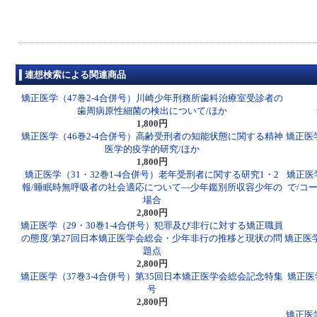
連想検索による関連商品
矯正医学（47巻2-4合併号）川崎少年刑務所歯科治療室受診者の
歯周病原性細菌の検出について/ほか
1,800円
矯正医学（46巻2-4合併号）高齢受刑者の知能状態に関する精神
矯正医
医学的疫学的研究/ほか
1,800円
矯正医学（31・32巻1-4合併号）老年受刑者に関する研究1・2
矯正医
報/睡眠時無呼吸者の社会適応について―少年鑑別所収容少年の
で/コ
場合
2,800円
矯正医学（29・30巻1-4合併号）犯罪及び非行に対する矯正職員
の態度/第27回日本矯正医学会総会・少年非行の推移と現状の問
矯正医
題点
2,800円
矯正医学（37巻3-4合併号）第35回日本矯正医学会総会記念特集
矯正医
号
2,800円
矯正医