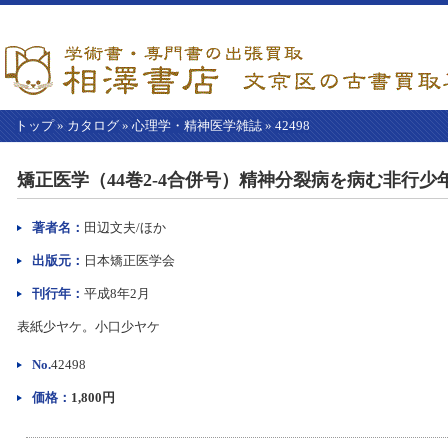
トップ
»
カタログ
»
心理学・精神医学雑誌
»
42498
【こ
こ
矯正医学（44巻2-4合併号）精神分裂病を病む非行少
か
ら
本
著者名：
田辺文夫/ほか
文】
出版元：
日本矯正医学会
刊行年：
平成8年2月
表紙少ヤケ。小口少ヤケ
No.
42498
価格：
1,800円