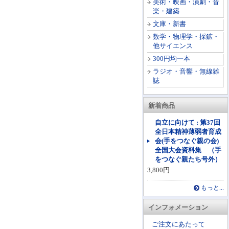
美術・映画・演劇・音
楽・建築
文庫・新書
数学・物理学・採鉱・
他サイエンス
300円均一本
ラジオ・音響・無線雑
誌
新着商品
自立に向けて : 第37回
全日本精神薄弱者育成
会(手をつなぐ親の会)
全国大会資料集 （手
をつなぐ親たち号外）
3,800円
もっと...
インフォメーション
ご注文にあたって