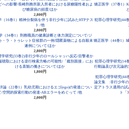
どへの影響/長崎刑務所新入所者における尿糖陽性者およ
矯正医学（37巻1
び糖尿病の頻度/ほか
2,800円
学（16巻1）精神分裂病を伴う非行少年に試みたHTPテス
犯罪心理学研究(44
ト /他
2,800円
学（34巻1）刑務職員の健康診断と体力測定について/ジ
ゥ・ラ・トゥレット症候群の一例/隠匿薬物による自殺未
矯正医学（44巻1
遂例について/ほか
2,800円
学研究(33巻2)非行少年のロールシャッハ反応/目撃者か
報聴取における逆行検索方略の可能性/「鑑別面接」にお
犯罪心理学研究(14
ける直観の働きについて/ほか
行動論及び次元論的
1,800円
犯罪心理学研究(44
論文集 :非行少年
評論（22巻1）乳幼児期におけるエゴ(ego)の発達につい
定アトラス適用の試
て/空間的探索行動の発達-ABエラーをめぐって /他
ト「
2,000円