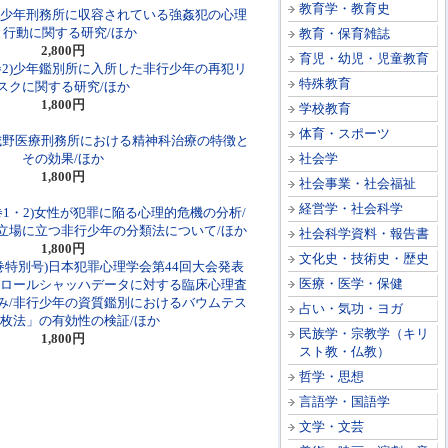
教育学・教育史
）K少年刑務所に収容されている強姦犯の心理
と行動に関する研究/ほか
教育・保育雑誌
2,800円
育児・幼児・児童教育
巻2)少年鑑別所に入所した非行少年の再犯リ
特殊教育
スクに関する研究/ほか
1,800円
学校教育
体育・スポーツ
）城野医療刑務所における精神科治療の特徴と
その効果/ほか
社会学
1,800円
社会事業・社会福祉
経営学・社会科学
巻1・2)女性が犯罪に陥る心理的危機の分析/
立場に立つ非行少年の分類法について/ほか
社会科学資料・報告書
1,800円
文化史・技術史・歴史
巻特別号)日本犯罪心理学会第44回大会発表
医療・医学・保健
のロールシャッハデータに対する臨床心理査
み/非行少年の資質鑑別におけるバウムテス
占い・気功・ヨガ
3枚法」の有効性の検証/ほか
民族学・宗教学（キリ
1,800円
スト教・仏教）
哲学・思想
言語学・国語学
文学・文芸